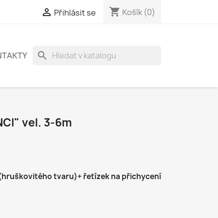
shopping_cart

Košík
(0)
Přihlásit se
search
NTAKTY
CI" vel. 3-6m
 (hruškovitého tvaru)+ řetízek na přichycení