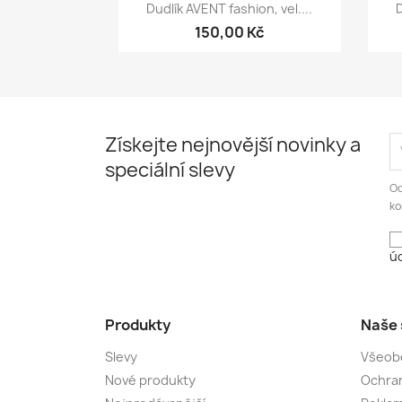
Rychlý náhled

Dudlík AVENT fashion, vel....
D
150,00 Kč
Získejte nejnovější novinky a
speciální slevy
Od
ko
úd
Produkty
Naše 
Slevy
Všeob
Nové produkty
Ochran