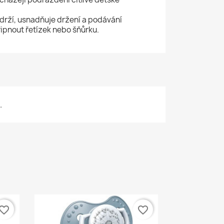
drží, usnadňuje držení a podávání
řipnout řetízek nebo šňůrku.
.
vorite_border
favorite_border