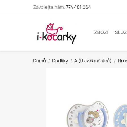
Zavolejte nám:
774 481 664
ZBOŽÍ
SLUŽ
Domů
Dudlíky
A (0 až 6 měsíců)
Hru