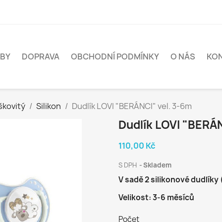
BY
DOPRAVA
OBCHODNÍ PODMÍNKY
O NÁS
KO
škovitý
Silikon
Dudlík LOVI "BERÁNCI" vel. 3-6m
Dudlík LOVI "BERÁN
110,00 Kč
S DPH
Skladem
V sadě 2 silikonové dudlíky
Velikost: 3-6 měsíců
Počet