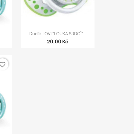
Rychlý náhled

.
Dudlík LOVI "LOUKA SRDCÍ"...
20,00 Kč
vorite_border