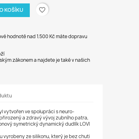
favorite_border
DO KOŠÍKU
kové hodnotě nad 1.500 Kč máte dopravu
ží
kým zákonem a najdete je také v našich
duktu
l vytvořen ve spolupráci s neuro-
 přirozený a zdravý vývoj zubního patra,
ikonový symetrický dynamický dudlík LOVI
 vyrobeny ze silikonu, který je bez chuti