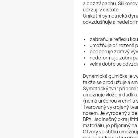
a bez zápachu. Silikonové
udržují v čistotě.
Unikátní symetrická dyn
odvzdušňuje a nedeformu
• zabraňuje reflexu kou
• umožňuje přirozené po
• podporuje zdravý vývo
• nedeformuje zubní pat
• velmi dobře se odvzd
Dynamická gumička je vy
takže se prodlužuje a smr
Symetrický tvar připomí
umožňuje vložení dudlík
(nemá určenou vrchní a 
Tvarovaný vykrojený tvar
nosem. Je vyrobený z be
BPA. Jedinečný okraj ští
materiálu, je příjemný na
Otvory ve štítku umožňuj
slin za štítkem a tím pře