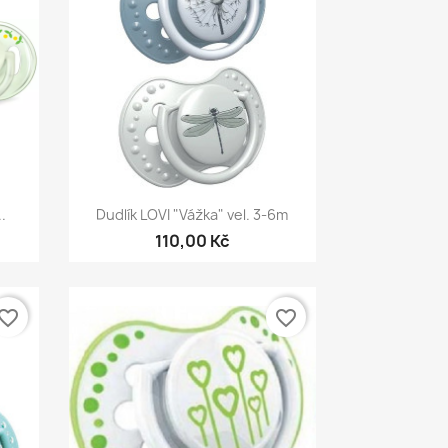
Rychlý náhled

.
Dudlík LOVI "Vážka" vel. 3-6m
110,00 Kč
vorite_border
favorite_border