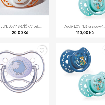
Rychlý náhled
Rychlý náhled


udlík LOVI "SRDÍČKA" vel....
Dudlík LOVI "Liška a sovy",..
20,00 Kč
110,00 Kč
favorite_border
fa