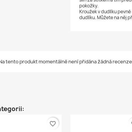
pokožky.
Kroužek v dudlíku pevně 
dudlíku. Můžete na něj p
Na tento produkt momentálně není přidána žádná recenze
ategorii:
favorite_border
fa