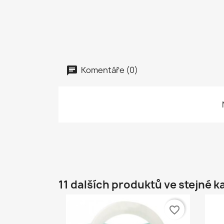
Komentáře (0)
11 dalších produktů ve stejné k
favorite_border