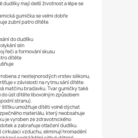
 dudlíky mají delší životnost a lépe se
amická gumička se velmi dobře
je zubní patro dítěte.
sání do dudlíku
lykání slin
j řeči a formování skusu
ro dítěte
ušňuje
robena z nestejnorodých vrstev silikonu,
šťuje v závislosti na rytmu sání dítěte.
ná matčinu bradavku. Tvar gumičky také
u do úst dítěte libovolným způsobem
spodní stranu).
 štítku umožňuje dítěti volně dýchat
zpečného materiálu, který neobsahuje
tku je vyroben ze zdravotnického
 dotek a zabraňuje otlačení dudlíku.
í cirkulaci vzduchu, eliminují hromadění
dcházejí podráždění citlivé dětské