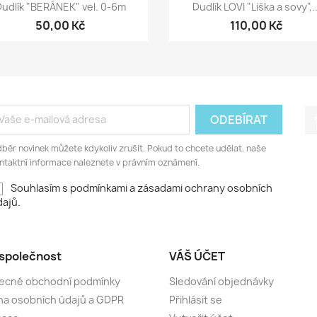
Rychlý náhled
Rychlý náhled


udlík "BERÁNEK" vel. 0-6m
Dudlík LOVI "Liška a sovy",..
50,00 Kč
110,00 Kč
běr novinek můžete kdykoliv zrušit. Pokud to chcete udělat, naše
ntaktní informace naleznete v právním oznámení.
Souhlasím s podmínkami a zásadami ochrany osobních
ajů.
společnost
VÁŠ ÚČET
ecné obchodní podmínky
Sledování objednávky
a osobních údajů a GDPR
Přihlásit se