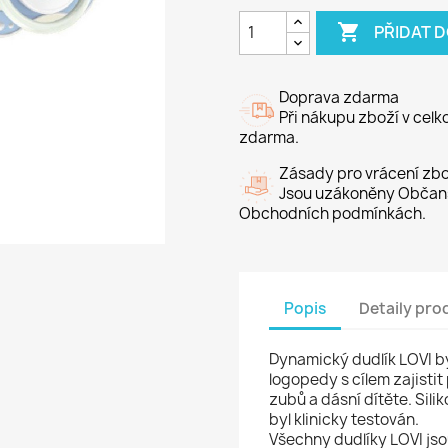

PŘIDAT 
Doprava zdarma
Při nákupu zboží v cel
zdarma.
Zásady pro vrácení zbo
Jsou uzákoněny Občans
Obchodních podmínkách.
Popis
Detaily pro
Dynamický dudlík LOVI by
logopedy s cílem zajistit
zubů a dásní dítěte. Sil
byl klinicky testován.
Všechny dudlíky LOVI jsou