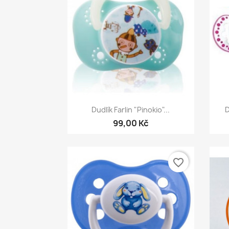
Rychlý náhled

Dudlík Farlin "Pinokio"...
D
99,00 Kč
favorite_border