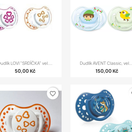
Rychlý náhled
Rychlý náhled


udlík LOVI "SRDÍČKA" vel....
Dudlík AVENT Classic, vel...
50,00 Kč
150,00 Kč
favorite_border
fa