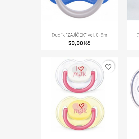
Rychlý náhled

Dudlík "ZAJÍČEK" vel. 0-6m
D
50,00 Kč
favorite_border