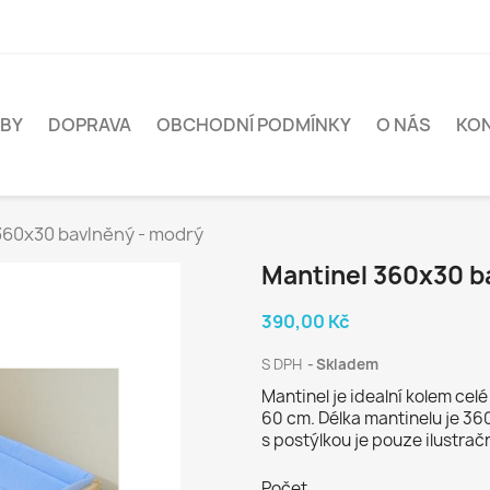
BY
DOPRAVA
OBCHODNÍ PODMÍNKY
O NÁS
KO
360x30 bavlněný - modrý
Mantinel 360x30 b
390,00 Kč
S DPH
Skladem
Mantinel je idealní kolem cel
60 cm. Délka mantinelu je 36
s postýlkou je pouze ilustračn
Počet