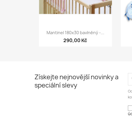
Rychlý náhled

Mantinel 180x30 bavlněný -...
290,00 Kč
Získejte nejnovější novinky a
speciální slevy
Od
ko
úd