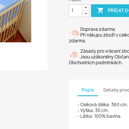

PŘIDAT 
Doprava zdarma
Při nákupu zboží v cel
zdarma.
Zásady pro vrácení zbo
Jsou uzákoněny Občans
Obchodních podmínkách.
Popis
Detaily pro
- Celková délka: 360 cm.
- Výška: 30 cm.
- Látka: 100% bavlna.