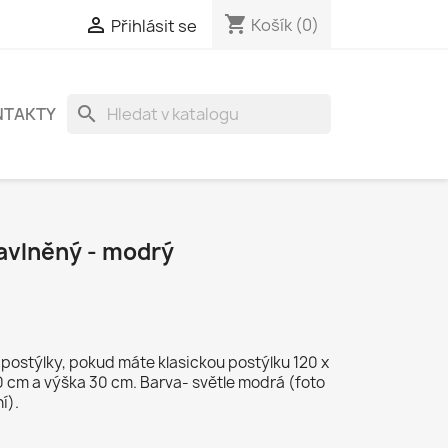
shopping_cart

Košík
(0)
Přihlásit se
search
NTAKTY
avlněný - modrý
é postýlky, pokud máte klasickou postýlku 120 x
0 cm a výška 30 cm. Barva- světle modrá (foto
í).