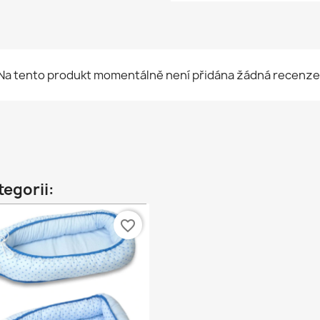
Na tento produkt momentálně není přidána žádná recenze
tegorii:
favorite_border