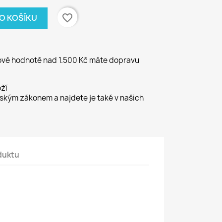
favorite_border
DO KOŠÍKU
kové hodnotě nad 1.500 Kč máte dopravu
ží
kým zákonem a najdete je také v našich
duktu