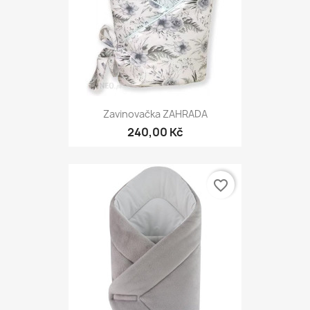
Zavinovačka ZAHRADA
240,00 Kč
favorite_border