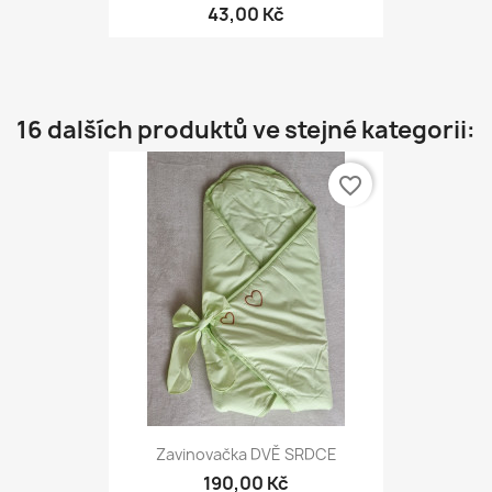
43,00 Kč
16 dalších produktů ve stejné kategorii:
favorite_border
Zavinovačka DVĚ SRDCE
190,00 Kč