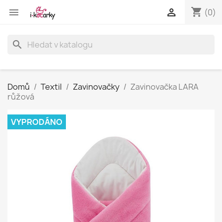
shopping_cart


(0)
search
Domů
Textil
Zavinovačky
Zavinovačka LARA
růžová
VYPRODÁNO