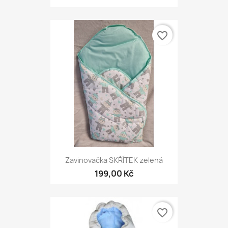
favorite_border
Zavinovačka SKŘÍTEK zelená
199,00 Kč
favorite_border