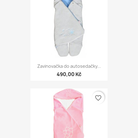
Zavinovačka do autosedačky...
490,00 Kč
favorite_border