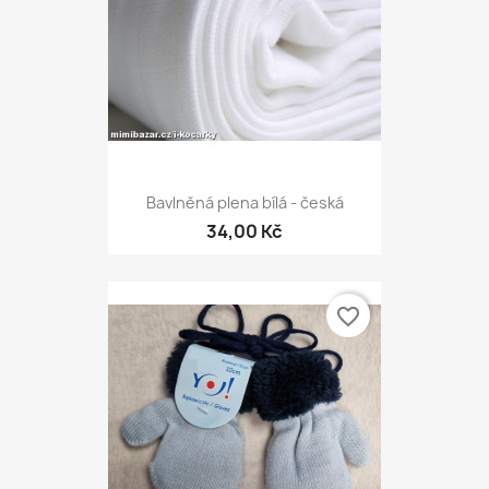
Bavlněná plena bílá - česká
34,00 Kč
favorite_border