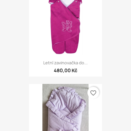
Letní zavinovačka do...
480,00 Kč
favorite_border