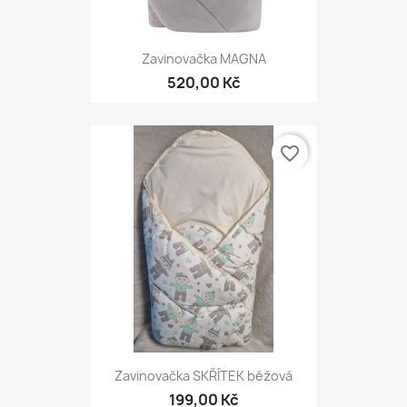
Zavinovačka MAGNA
520,00 Kč
favorite_border
Zavinovačka SKŘÍTEK béžová
199,00 Kč