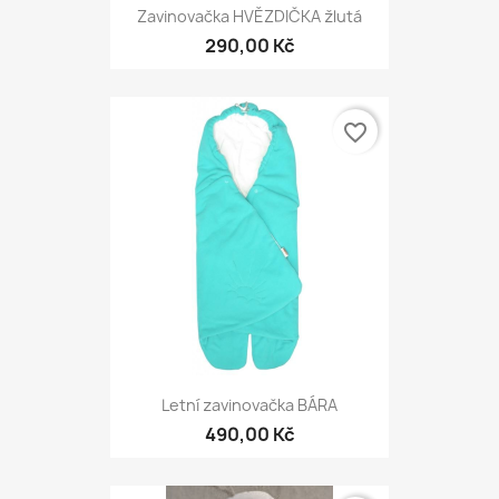
Zavinovačka HVĚZDIČKA žlutá
290,00 Kč
favorite_border
Letní zavinovačka BÁRA
490,00 Kč