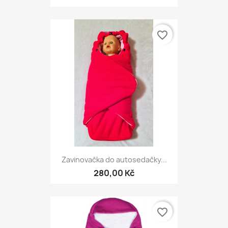
favorite_border
Zavinovačka do autosedačky...
280,00 Kč
favorite_border