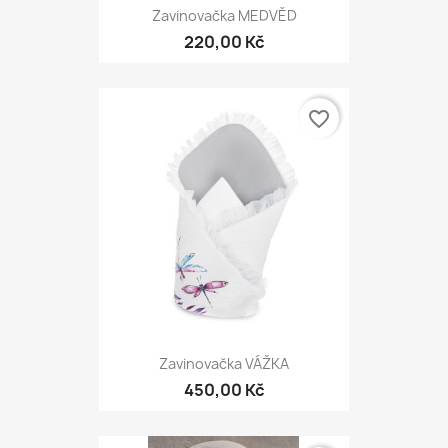
Zavinovačka MEDVĚD
220,00 Kč
favorite_border
Zavinovačka VÁŽKA
450,00 Kč