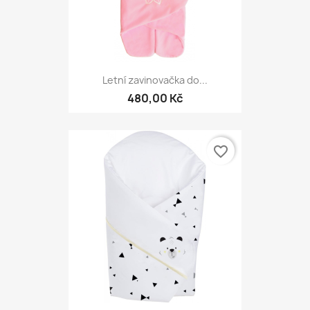
Letní zavinovačka do...
480,00 Kč
favorite_border