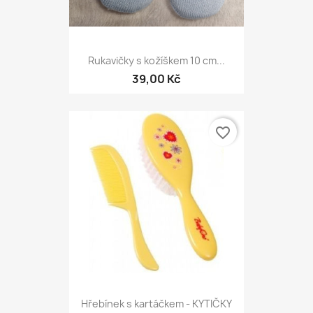
Rukavičky s kožíškem 10 cm...
39,00 Kč
favorite_border
Hřebínek s kartáčkem - KYTIČKY