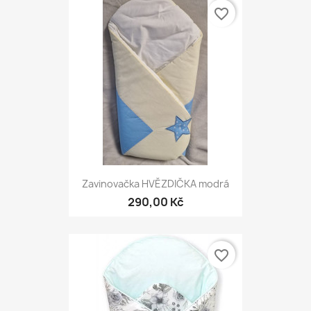
favorite_border
Zavinovačka HVĚZDIČKA modrá
290,00 Kč
favorite_border