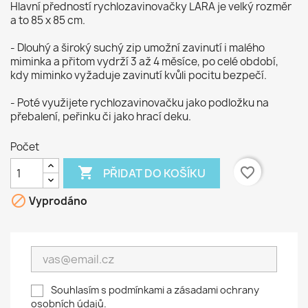
Hlavní předností rychlozavinovačky LARA je velký rozměr
a to 85 x 85 cm.
- Dlouhý a široký suchý zip umožní zavinutí i malého
miminka a přitom vydrží 3 až 4 měsíce, po celé období,
kdy miminko vyžaduje zavinutí kvůli pocitu bezpečí.
- Poté využijete rychlozavinovačku jako podložku na
přebalení, peřinku či jako hrací deku.
Počet

favorite_border
PŘIDAT DO KOŠÍKU

Vyprodáno
Souhlasím s podmínkami a zásadami ochrany
osobních údajů.