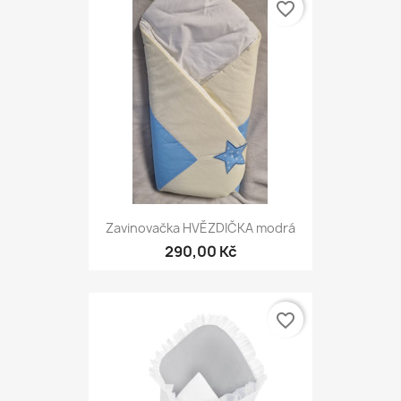
favorite_border
Zavinovačka HVĚZDIČKA modrá
290,00 Kč
favorite_border