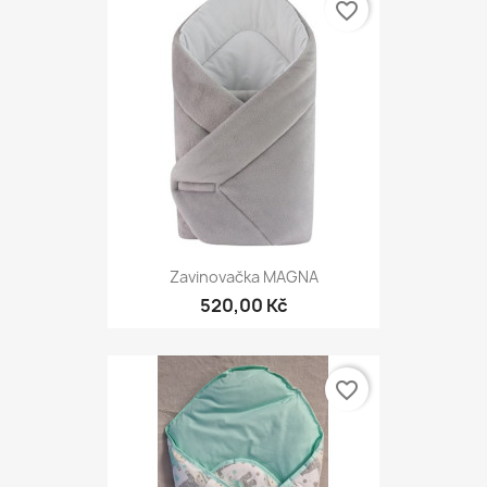
favorite_border
Zavinovačka MAGNA
520,00 Kč
favorite_border