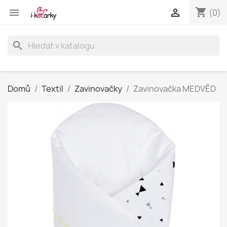
shopping_cart


(0)
search
Domů
Textil
Zavinovačky
Zavinovačka MEDVĚD