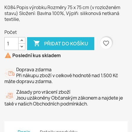
K084 Popis výrobku Rozměry 75 x 75 cm (v rozloženém
stavu) Složení: Bavlna 100%, Výplň: silikonová netkaná
textilie,
Počet

favorite_border
PŘIDAT DO KOŠÍKU

Poslední kus skladem
Doprava zdarma
Při nákupu zboží v celkové hodnotě nad 1.500 Kč
máte dopravu zdarma.
Zásady pro vrácení zboží
Jsou uzákoněny Občanským zákonem a najdete je
také v našich Obchodních podmínkách.