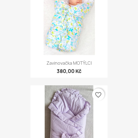
Zavinovačka MOTÝLCI
380,00 Kč
favorite_border