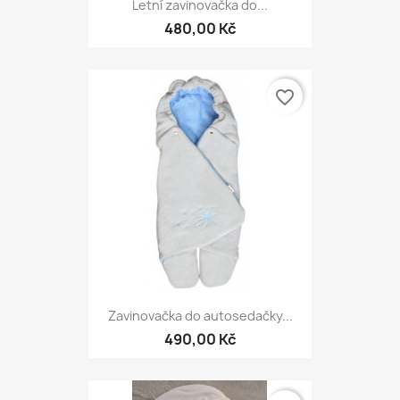
Letní zavinovačka do...
480,00 Kč
favorite_border
Zavinovačka do autosedačky...
490,00 Kč