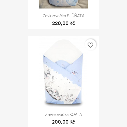
Zavinovačka SLŮŇATA
220,00 Kč
favorite_border
Zavinovačka KOALA
200,00 Kč