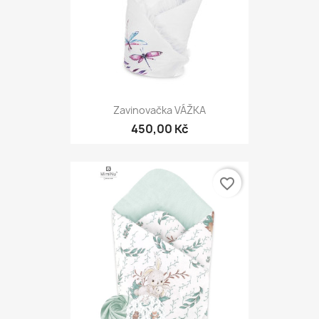
Zavinovačka VÁŽKA
450,00 Kč
favorite_border