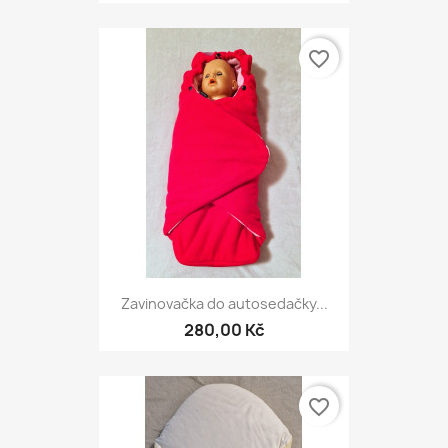
favorite_border
Zavinovačka do autosedačky...
280,00 Kč
favorite_border