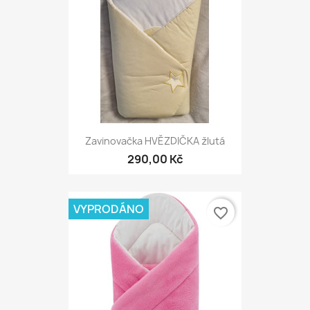
Zavinovačka HVĚZDIČKA žlutá
290,00 Kč
VYPRODÁNO
favorite_border