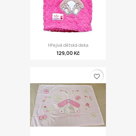
Hřejivá dětská deka
129,00 Kč
favorite_border