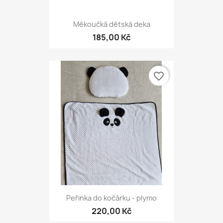
Měkoučká dětská deka
185,00 Kč
favorite_border
Peřinka do kočárku - plymo
220,00 Kč