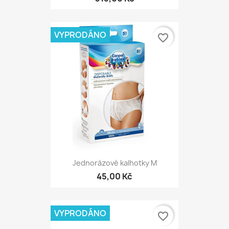
VYPRODÁNO
favorite_border
Jednorázové kalhotky M
45,00 Kč
VYPRODÁNO
favorite_border