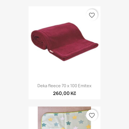
favorite_border
Deka fleece 70 x 100 Emitex
260,00 Kč
favorite_border