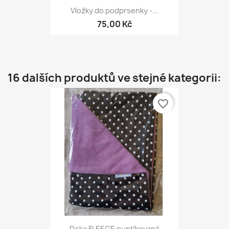
Vložky do podprsenky -...
75,00 Kč
16 dalších produktů ve stejné kategorii:
favorite_border
Deka FLEECE puntíkovaná