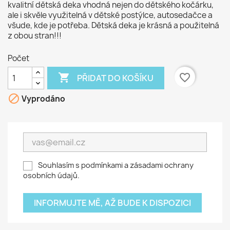
kvalitní dětská deka vhodná nejen do dětského kočárku,
ale i skvěle využitelná v dětské postýlce, autosedačce a
všude, kde je potřeba. Dětská deka je krásná a použitelná
z obou stran!!!
Počet

favorite_border
PŘIDAT DO KOŠÍKU

Vyprodáno
Souhlasím s podmínkami a zásadami ochrany
osobních údajů.
INFORMUJTE MĚ, AŽ BUDE K DISPOZICI