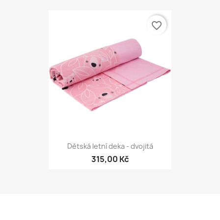
favorite_border
Dětská letní deka - dvojitá
315,00 Kč