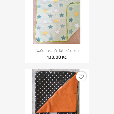
Načechraná dětská deka
130,00 Kč
favorite_border