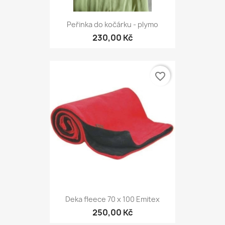
Peřinka do kočárku - plymo
230,00 Kč
favorite_border
Deka fleece 70 x 100 Emitex
250,00 Kč