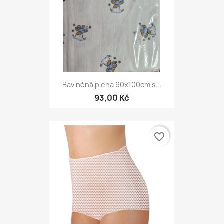
Bavlněná plena 90x100cm s...
93,00 Kč
favorite_border