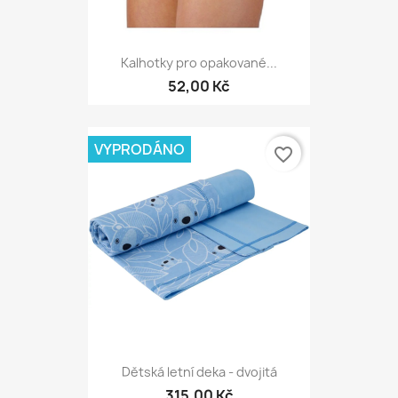
Kalhotky pro opakované...
52,00 Kč
VYPRODÁNO
favorite_border
Dětská letní deka - dvojitá
315,00 Kč