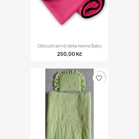
Oboustranná deka Ivema Baby
250,00 Kč
favorite_border