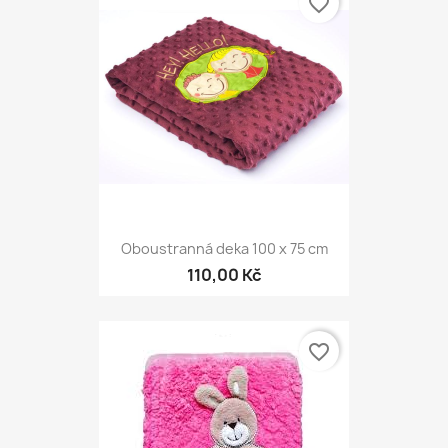
favorite_border
Oboustranná deka 100 x 75 cm
110,00 Kč
favorite_border