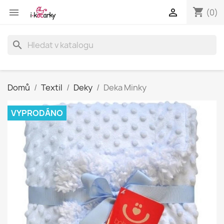
shopping_cart


(0)
search
Domů
Textil
Deky
Deka Minky
VYPRODÁNO