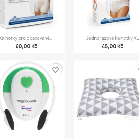
Rychlý náhled
Rychlý náhled


Kalhotky pro opakované...
Jednorázové kalhotky XL
60,00 Kč
45,00 Kč
favorite_border
fa