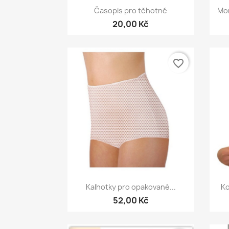
Rychlý náhled

Časopis pro těhotné
Mon
20,00 Kč
favorite_border
Rychlý náhled

Kalhotky pro opakované...
Ko
52,00 Kč