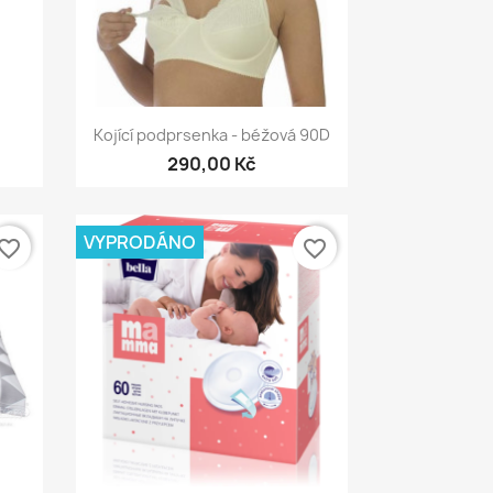
Rychlý náhled

Kojící podprsenka - béžová 90D
290,00 Kč
VYPRODÁNO
vorite_border
favorite_border