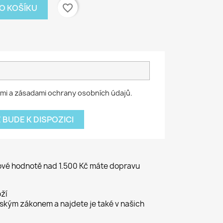
favorite_border
DO KOŠÍKU
mi a zásadami ochrany osobních údajů.
 BUDE K DISPOZICI
kové hodnotě nad 1.500 Kč máte dopravu
ží
kým zákonem a najdete je také v našich