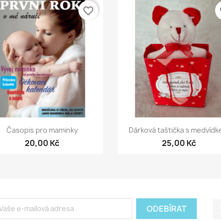
favorite_border
fa
Rychlý náhled
Rychlý náhled


Časopis pro maminky
Dárková taštička s medvíd
20,00 Kč
25,00 Kč