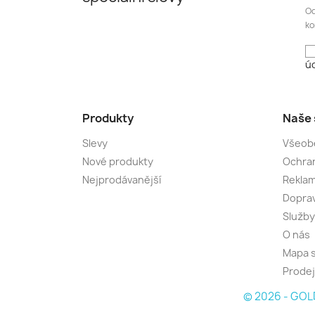
Od
ko
úd
Produkty
Naše 
Slevy
Všeob
Nové produkty
Ochran
Nejprodávanější
Rekla
Dopra
Služby
O nás
Mapa 
Prode
© 2026 - GOLD