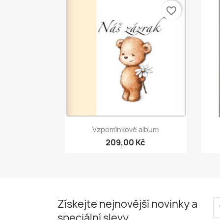
favorite_border
Rychlý náhled

Vzpomínkové album
209,00 Kč
Získejte nejnovější novinky a
speciální slevy