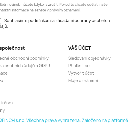
běr novinek můžete kdykoliv zrušit. Pokud to chcete udělat, naše
ntaktní informace naleznete v právním oznámení.
Souhlasím s podmínkami a zásadami ochrany osobních
ajů.
společnost
VÁŠ ÚČET
ecné obchodní podmínky
Sledování objednávky
a osobních údajů a GDPR
Přihlásit se
mace
Vytvořit účet
va
Moje oznámení
stránek
jny
FINCH s.r.o. Všechna práva vyhrazena. Založeno na platfor