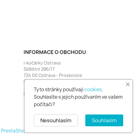
INFORMACE O OBCHODU
i-kočárky Ostrava
Sídlištní 286/17
724 00 Ostrava - Proskovice
Česko
Zavolejte nám:
774 481 664
Tyto stránky používaji
cookies
.
Napište nám:
i-kocarky@seznam.cz
Souhlasíte s jejich používaním ve vašem
počítači?
Nesouhlasím
Souhlasím
mě PrestaShop™