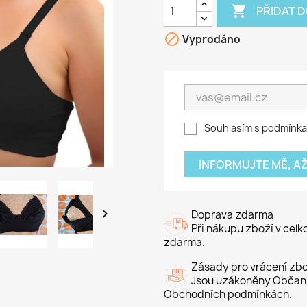

PŘIDAT 

Vyprodáno
Souhlasím s podmínka
INFORMUJTE MĚ, AŽ

Doprava zdarma
Při nákupu zboží v cel
zdarma.
Zásady pro vrácení zbo
Jsou uzákoněny Občans
Obchodních podmínkách.