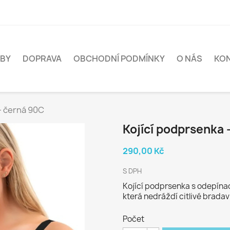
BY
DOPRAVA
OBCHODNÍ PODMÍNKY
O NÁS
KO
- černá 90C
Kojící podprsenka 
290,00 Kč
S DPH
Kojící podprsenka s odepínac
která nedráždí citlivé bradav
Počet