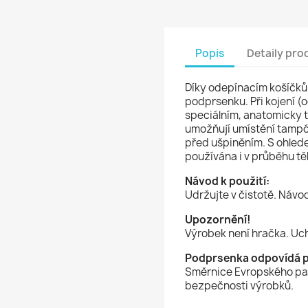
Popis
Detaily pro
Díky odepínacím košíčkům
podprsenku. Při kojení (
speciálním, anatomicky 
umožňují umístění tampón
před ušpiněním. S ohled
používána i v průběhu tě
Návod k použití:
Udržujte v čistotě. Návo
Upozornění!
Výrobek není hračka. Uc
Podprsenka odpovídá 
Směrnice Evropského pa
bezpečnosti výrobků.