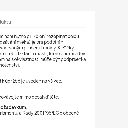
duktu
 není nutné při kojení rozepínat celou
odsávání mléka) je prs podpírán
tvarovaným pruhem tkaniny. Košíčky
u nebo laktační mušle, které chrání oděv
em na své vlastnosti může být podprsenka
hotenství.
d k údržbě je uveden na všivce.
hovávejte mimo dosah dítěte.
požadavkům:
rlamentu a Rady 2001/95/EC o obecné