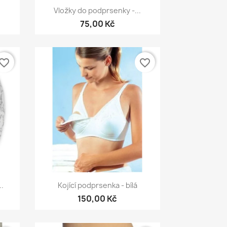
Rychlý náhled

Vložky do podprsenky -...
75,00 Kč
vorite_border
favorite_border
Rychlý náhled

..
Kojící podprsenka - bílá
150,00 Kč