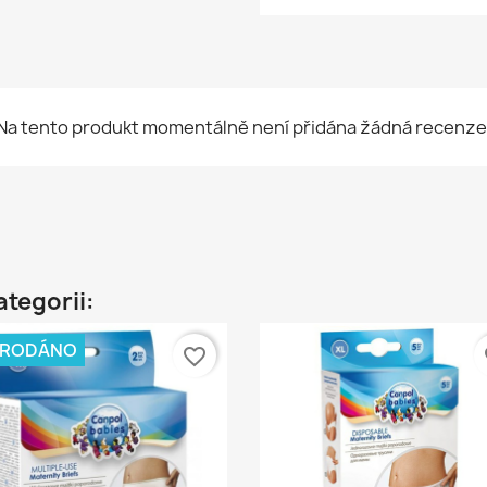
Na tento produkt momentálně není přidána žádná recenze
ategorii:
PRODÁNO
favorite_border
fa