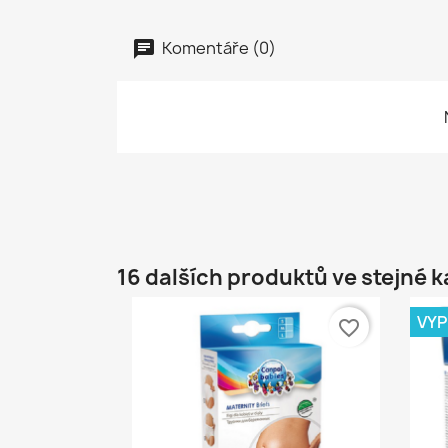
Komentáře (0)
16 dalších produktů ve stejné k
VY
favorite_border