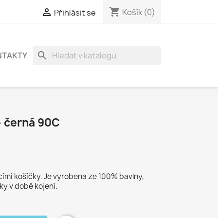
shopping_cart

Košík
(0)
Přihlásit se
search
NTAKTY
- černá 90C
ími košíčky. Je vyrobena ze 100% bavlny,
ky v době kojení.