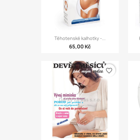
Rychlý náhled

Těhotenské kalhotky -...
65,00 Kč
favorite_border