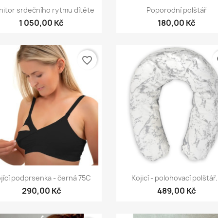
Rychlý náhled
Rychlý náhled


itor srdečního rytmu dítěte
Poporodní polštář
1 050,00 Kč
180,00 Kč
favorite_border
fa
Rychlý náhled
Rychlý náhled


jící podprsenka - černá 75C
Kojicí - polohovací polštář.
290,00 Kč
489,00 Kč