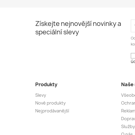
Získejte nejnovější novinky a
speciální slevy
Od
ko
úd
Produkty
Naše 
Slevy
Všeob
Nové produkty
Ochran
Nejprodávanější
Rekla
Dopra
Služby
O nás