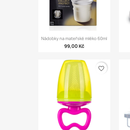
Rychlý náhled

Nádobky na mateřské mléko 60ml
99,00 Kč
favorite_border