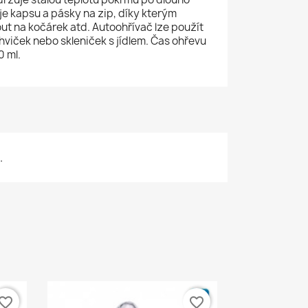
e kapsu a pásky na zip, díky kterým
t na kočárek atd. Autoohřívač lze použít
hviček nebo skleniček s jídlem. Čas ohřevu
0 ml.
.
vorite_border
favorite_border