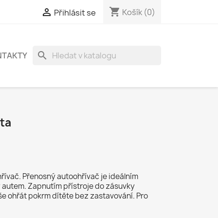
shopping_cart

Košík
(0)
Přihlásit se
search
NTAKTY
uta
řívač. Přenosný autoohřívač je ideálním
autem. Zapnutím přístroje do zásuvky
 ohřát pokrm dítěte bez zastavování. Pro