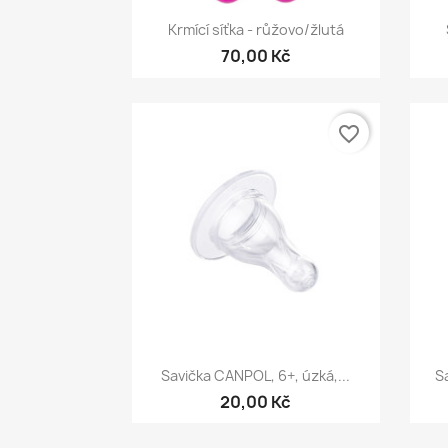
Rychlý náhled

Krmící síťka - růžovo/žlutá
70,00 Kč
favorite_border
Rychlý náhled

Savička CANPOL, 6+, úzká,...
Sa
20,00 Kč