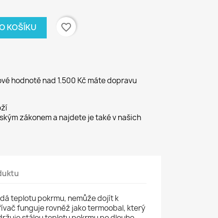
favorite_border
DO KOŠÍKU
kové hodnotě nad 1.500 Kč máte dopravu
ží
kým zákonem a najdete je také v našich
duktu
lídá teplotu pokrmu, nemůže dojít k
ívač funguje rovněž jako
termoobal, který
udržuje stálou teplotu pokrmu po dlouho