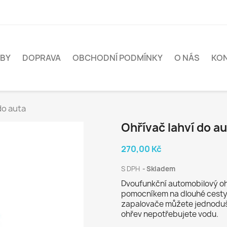
BY
DOPRAVA
OBCHODNÍ PODMÍNKY
O NÁS
KO
do auta
Ohřívač lahví do a
270,00 Kč
S DPH
Skladem
Dvoufunkční automobilový oh
pomocníkem na dlouhé cesty 
zapalovače můžete jednoduše
ohřev nepotřebujete vodu.