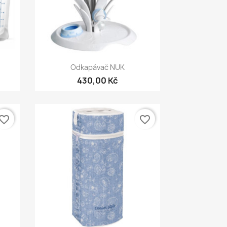
Rychlý náhled

Odkapávač NUK
430,00 Kč
vorite_border
favorite_border