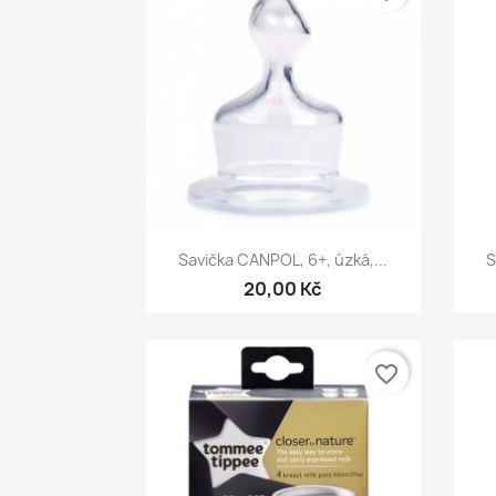
Rychlý náhled

Savička CANPOL, 6+, úzká,...
S
20,00 Kč
favorite_border