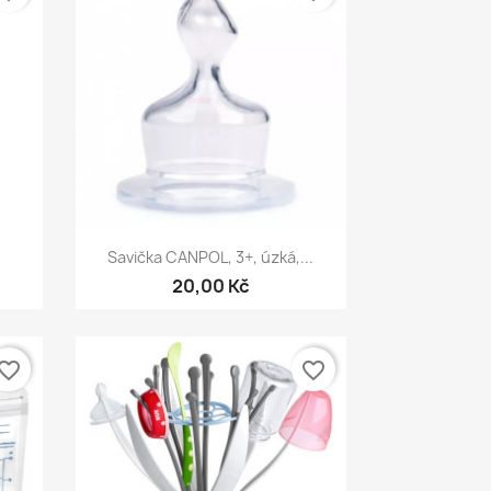
Rychlý náhled

Savička CANPOL, 3+, úzká,...
20,00 Kč
vorite_border
favorite_border