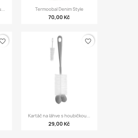
Rychlý náhled

...
Termoobal Denim Style
70,00 Kč
vorite_border
favorite_border
Rychlý náhled

Kartáč na láhve s houbičkou...
29,00 Kč