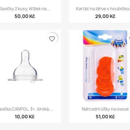
Rychlý náhled
Rychlý náhled


Savičky 2 kusy, křížek na...
Kartáč na láhve s houbičkou
50,00 Kč
29,00 Kč
favorite_border
fa
Rychlý náhled
Rychlý náhled


vička CANPOL, 3+, široká,...
Náhradní síťky na ovoce
10,00 Kč
51,00 Kč