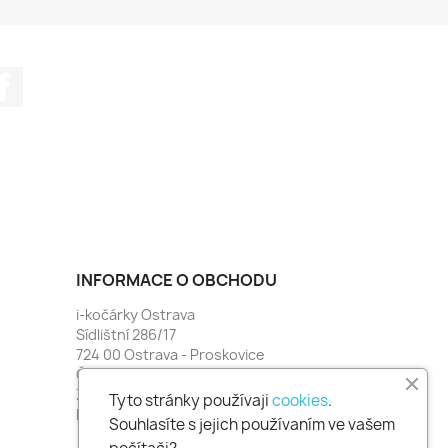
Facebook
INFORMACE O OBCHODU
i-kočárky Ostrava
Sídlištní 286/17
724 00 Ostrava - Proskovice
Česko
Zavolejte nám:
774 481 664
Tyto stránky používaji
cookies
.
Napište nám:
i-kocarky@seznam.cz
Souhlasíte s jejich používaním ve vašem