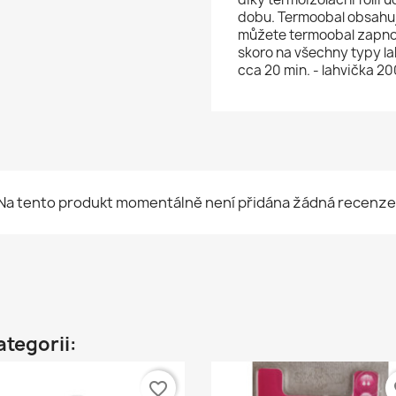
dobu. Termoobal obsahuj
můžete termoobal zapnou
skoro na všechny typy la
cca 20 min. - lahvička 20
Na tento produkt momentálně není přidána žádná recenze
ategorii:
favorite_border
fa