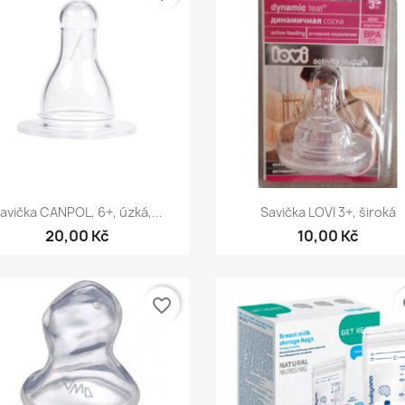
Rychlý náhled
Rychlý náhled


avička CANPOL, 6+, úzká,...
Savička LOVI 3+, široká
20,00 Kč
10,00 Kč
favorite_border
fa