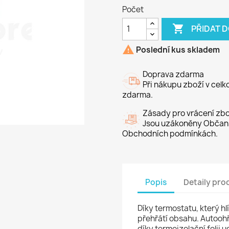
Počet

PŘIDAT 

Poslední kus skladem
Doprava zdarma
Při nákupu zboží v cel
zdarma.
Zásady pro vrácení zbo
Jsou uzákoněny Občans
Obchodních podmínkách.
Popis
Detaily pro
Díky termostatu, který h
přehřátí obsahu. Autoohř
díky termoizolační folii 