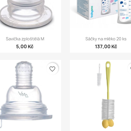
Rychlý náhled
Rychlý náhled


Savička zploštělá M
Sáčky na mléko 20 ks
5,00 Kč
137,00 Kč
favorite_border
fa