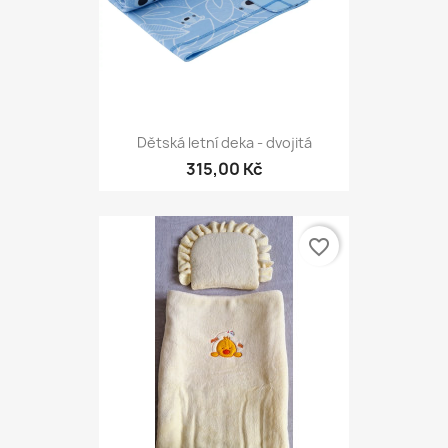
Dětská letní deka - dvojitá
315,00 Kč
favorite_border