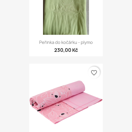
Peřinka do kočárku - plymo
230,00 Kč
favorite_border