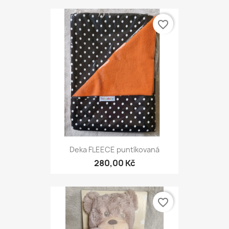
favorite_border
Deka FLEECE puntíkovaná
280,00 Kč
favorite_border