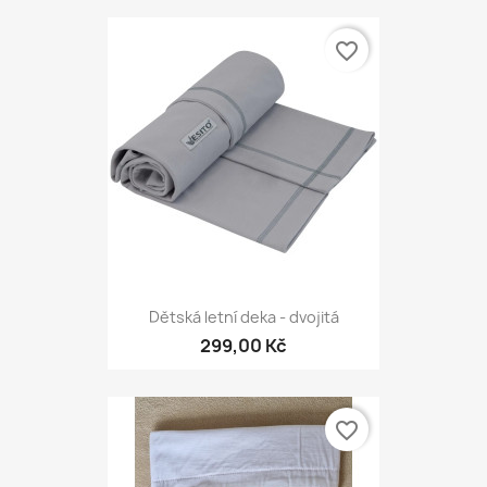
favorite_border
Dětská letní deka - dvojitá
299,00 Kč
favorite_border