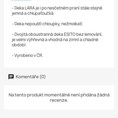
- Deka LARA je i po nesčetném praní stále stejně
jemná a chlupaťoučká.
- Deka nepouští chloupky, nežmolkatí.
- Dvojitá oboustranná deka ESITO bez lemování,
je velmi výhřevná a vhodná na zimní a chladné
období.
- Vyrobeno v ČR.
Komentáře (0)
Na tento produkt momentálně není přidána žádná
recenze.