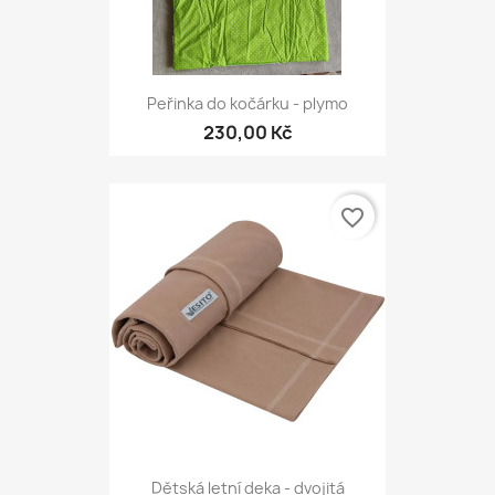
Peřinka do kočárku - plymo
230,00 Kč
favorite_border
Dětská letní deka - dvojitá