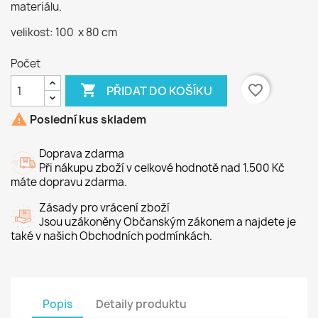
materiálu.
velikost: 100 x 80 cm
Počet

favorite_border
PŘIDAT DO KOŠÍKU

Poslední kus skladem
Doprava zdarma
Při nákupu zboží v celkové hodnotě nad 1.500 Kč
máte dopravu zdarma.
Zásady pro vrácení zboží
Jsou uzákoněny Občanským zákonem a najdete je
také v našich Obchodních podmínkách.
Popis
Detaily produktu