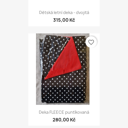
Dětská letní deka - dvojitá
315,00 Kč
favorite_border
Deka FLEECE puntíkovaná
280,00 Kč