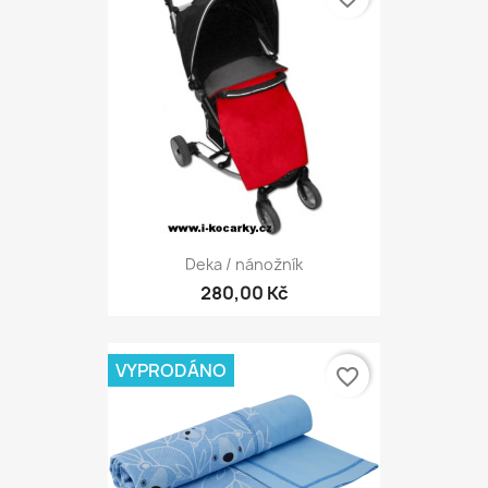
Deka / nánožník
280,00 Kč
VYPRODÁNO
favorite_border