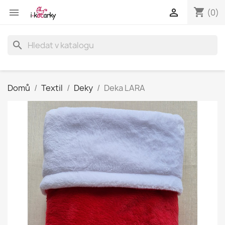
shopping_cart


(0)
search
Domů
Textil
Deky
Deka LARA