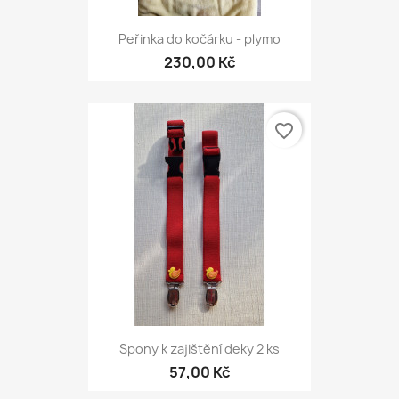
Peřinka do kočárku - plymo
230,00 Kč
favorite_border
Spony k zajištění deky 2 ks
57,00 Kč