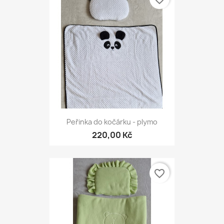
Peřinka do kočárku - plymo
220,00 Kč
favorite_border