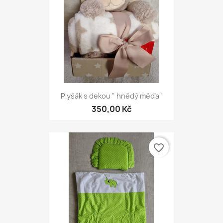
Plyšák s dekou " hnědý méďa"
350,00 Kč
favorite_border