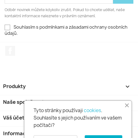
Odběr novinek můžete kdykoliv zrušit. Pokud to chcete udělat, naše
kontaktní informace naleznete v právním oznámení.
Souhlasím s podmínkami a zásadami ochrany osobních
údajů.
Facebook
Produkty

Naše společnost

Tyto stránky používaji
cookies
.
Váš účet

Souhlasíte s jejich používaním ve vašem
počítači?
Informace o obchodu
keyboard_arrow_down