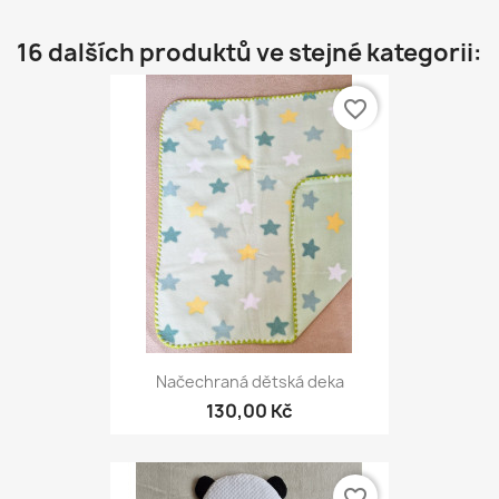
16 dalších produktů ve stejné kategorii:
favorite_border
Načechraná dětská deka
130,00 Kč
favorite_border