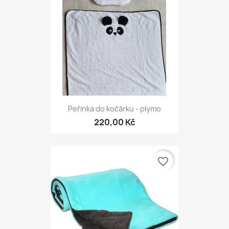
Peřinka do kočárku - plymo
220,00 Kč
favorite_border