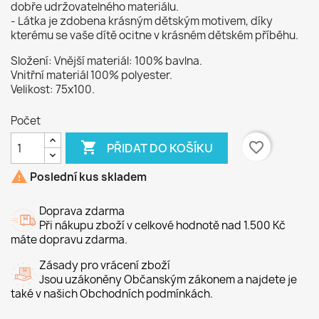
dobře udržovatelného materiálu.
- Látka je zdobena krásným dětským motivem, díky
kterému se vaše dítě ocitne v krásném dětském příběhu.
Složení: Vnější materiál: 100% bavlna.
Vnitřní materiál 100% polyester.
Velikost: 75x100.
Počet

favorite_border
PŘIDAT DO KOŠÍKU

Poslední kus skladem
Doprava zdarma
Při nákupu zboží v celkové hodnotě nad 1.500 Kč
máte dopravu zdarma.
Zásady pro vrácení zboží
Jsou uzákoněny Občanským zákonem a najdete je
také v našich Obchodních podmínkách.