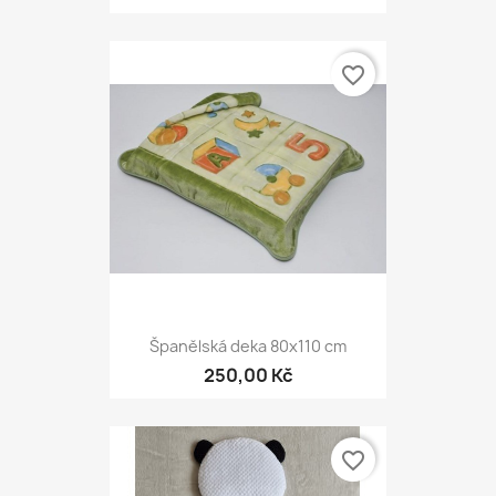
favorite_border
Španělská deka 80x110 cm
250,00 Kč
favorite_border