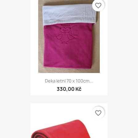
favorite_border
Deka letní 70 x 100cm...
330,00 Kč
favorite_border