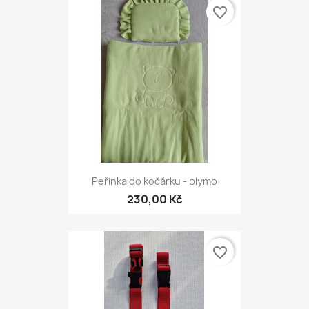
favorite_border
Peřinka do kočárku - plymo
230,00 Kč
favorite_border