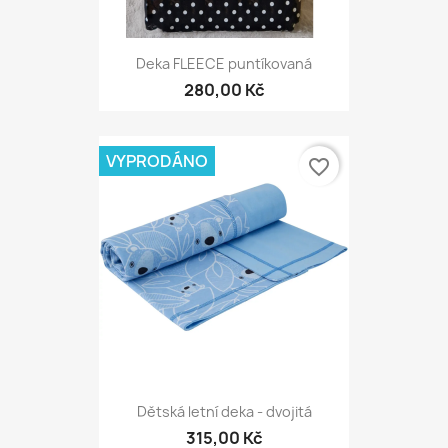
Deka FLEECE puntíkovaná
280,00 Kč
VYPRODÁNO
favorite_border
Dětská letní deka - dvojitá
315,00 Kč