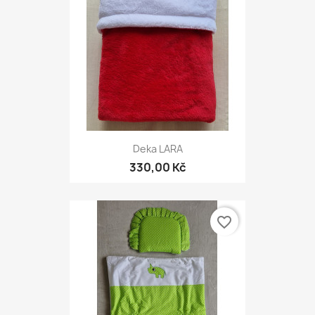
Deka LARA
330,00 Kč
favorite_border