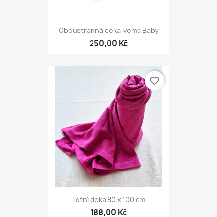
Oboustranná deka Ivema Baby
250,00 Kč
favorite_border
Letní deka 80 x 100 cm
188,00 Kč