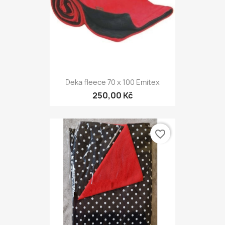
Deka fleece 70 x 100 Emitex
250,00 Kč
favorite_border