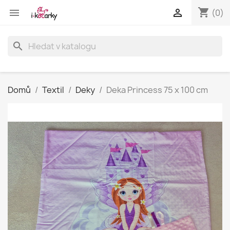
shopping_cart


(0)
search
Domů
Textil
Deky
Deka Princess 75 x 100 cm