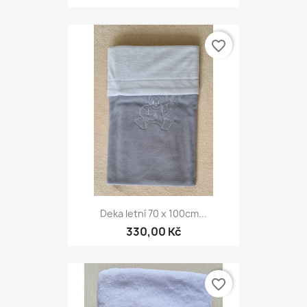
favorite_border
Deka letní 70 x 100cm...
330,00 Kč
favorite_border