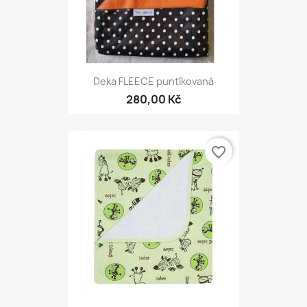
Deka FLEECE puntíkovaná
280,00 Kč
favorite_border