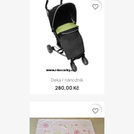
favorite_border
Deka / nánožník
280,00 Kč
favorite_border