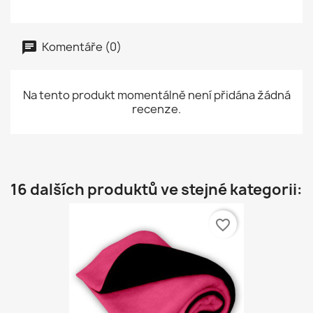
Komentáře (0)
Na tento produkt momentálně není přidána žádná
recenze.
16 dalších produktů ve stejné kategorii:
favorite_border