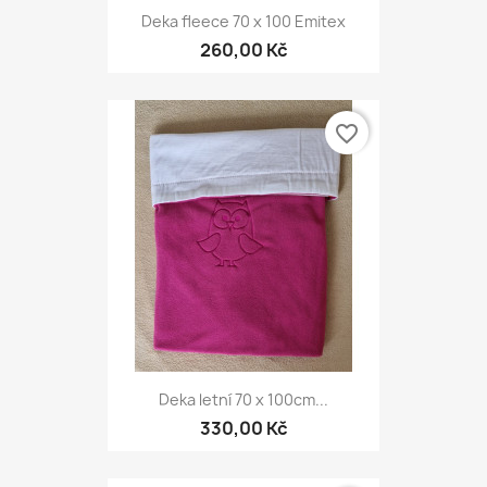
Deka fleece 70 x 100 Emitex
260,00 Kč
favorite_border
Deka letní 70 x 100cm...
330,00 Kč