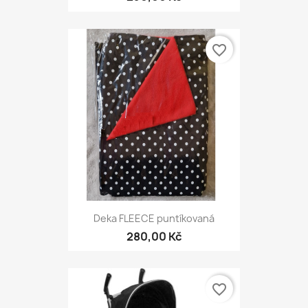
favorite_border
Deka FLEECE puntíkovaná
280,00 Kč
favorite_border