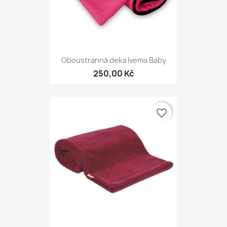
Oboustranná deka Ivema Baby
250,00 Kč
favorite_border