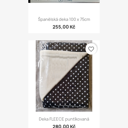
Španělská deka 100 x 75cm
255,00 Kč
favorite_border
Deka FLEECE puntíkovaná
280,00 Kč