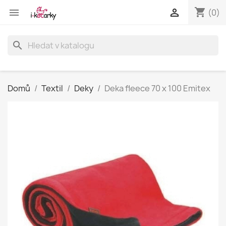
shopping_cart


(0)
search
Domů
Textil
Deky
Deka fleece 70 x 100 Emitex