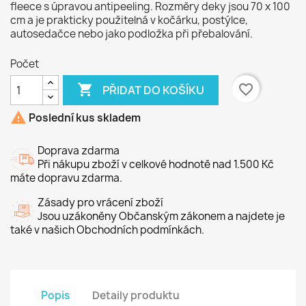
fleece s úpravou antipeeling. Rozměry deky jsou 70 x 100
cm a je prakticky použitelná v kočárku, postýlce,
autosedačce nebo jako podložka při přebalování.
Počet

favorite_border
PŘIDAT DO KOŠÍKU

Poslední kus skladem
Doprava zdarma
Při nákupu zboží v celkové hodnotě nad 1.500 Kč
máte dopravu zdarma.
Zásady pro vrácení zboží
Jsou uzákoněny Občanským zákonem a najdete je
také v našich Obchodních podmínkách.
Popis
Detaily produktu