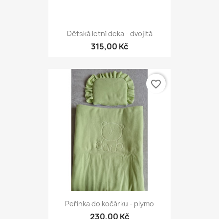
Dětská letní deka - dvojitá
315,00 Kč
favorite_border
Peřinka do kočárku - plymo
230,00 Kč