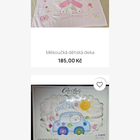
Měkoučká dětská deka
185,00 Kč
favorite_border