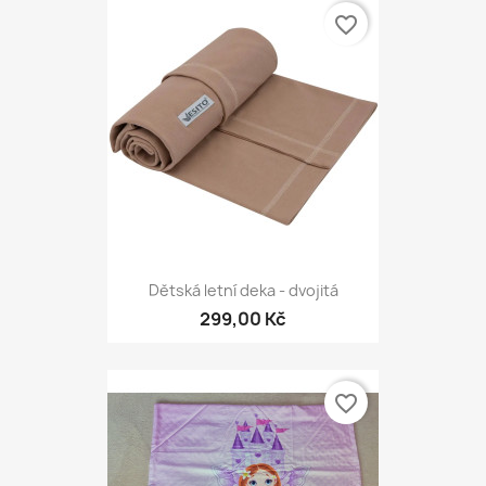
favorite_border
Dětská letní deka - dvojitá
299,00 Kč
favorite_border