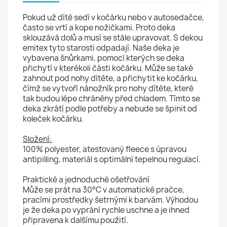
Pokud už dítě sedí v kočárku nebo v autosedačce,
často se vrtí a kope nožičkami. Proto deka
sklouzává dolů a musí se stále upravovat. S dekou
emitex tyto starosti odpadají. Naše deka je
vybavena šnůrkami, pomocí kterých se deka
přichytí v kterékoli části kočárku. Může se také
zahnout pod nohy dítěte, a přichytit ke kočárku,
čímž se vytvoří nánožník pro nohy dítěte, které
tak budou lépe chráněny před chladem. Tímto se
deka zkrátí podle potřeby a nebude se špinit od
koleček kočárku.
Složení:
100% polyester, atestovaný fleece s úpravou
antipilling, materiál s optimální tepelnou regulací.
Praktické a jednoduché ošetřování
Může se prát na 30°C v automatické pračce,
pracími prostředky šetrnými k barvám. Výhodou
je že deka po vyprání rychle uschne a je ihned
připravena k dalšímu použití.