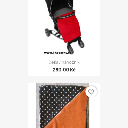
Deka / nánožník
280,00 Kč
favorite_border