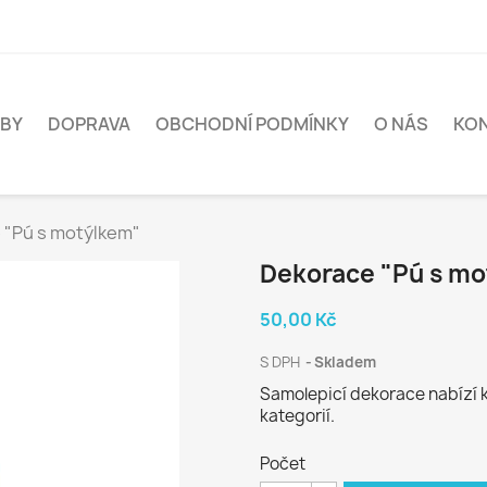
BY
DOPRAVA
OBCHODNÍ PODMÍNKY
O NÁS
KO
 "Pú s motýlkem"
Dekorace "Pú s m
50,00 Kč
S DPH
Skladem
Samolepicí dekorace nabízí 
kategorií.
Počet