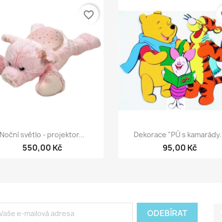
favorite_border
fa
Rychlý náhled
Rychlý náhled


Noční světlo - projektor...
Dekorace "PÚ s kamarády.
550,00 Kč
95,00 Kč