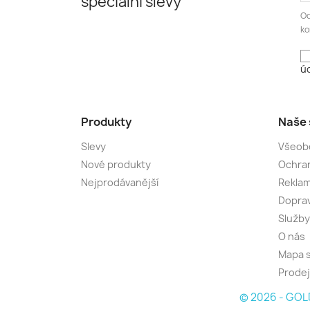
speciální slevy
Od
ko
úd
Produkty
Naše 
Slevy
Všeob
Nové produkty
Ochran
Nejprodávanější
Rekla
Dopra
Služby
O nás
Mapa 
Prode
© 2026 - GOLD