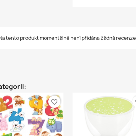
Na tento produkt momentálně není přidána žádná recenze
ategorii:
favorite_border
fa