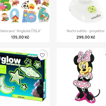
Rychlý náhled
Rychlý náhled


Dekorace "Anglická ČÍSLA"
Noční světlo - projektor
135,00 Kč
299,00 Kč
favorite_border
fa