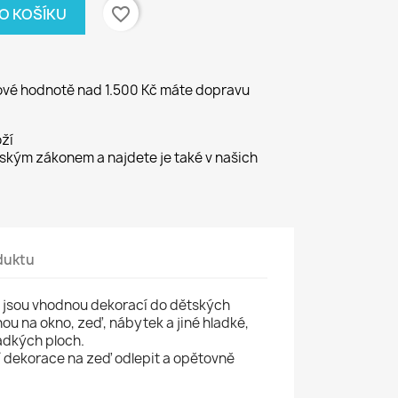
favorite_border
DO KOŠÍKU
kové hodnotě nad 1.500 Kč máte dopravu
ží
kým zákonem a najdete je také v našich
duktu
 jsou vhodnou dekorací do dětských
hou na okno, zeď, nábytek a jiné hladké,
adkých ploch.
í dekorace na zeď odlepit a opětovně