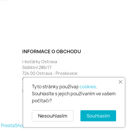
INFORMACE O OBCHODU
i-kočárky Ostrava
Sídlištní 286/17
724 00 Ostrava - Proskovice
Česko
Zavolejte nám:
774 481 664
Tyto stránky používaji
cookies
.
Napište nám:
i-kocarky@seznam.cz
Souhlasíte s jejich používaním ve vašem
počítači?
Nesouhlasím
Souhlasím
mě PrestaShop™