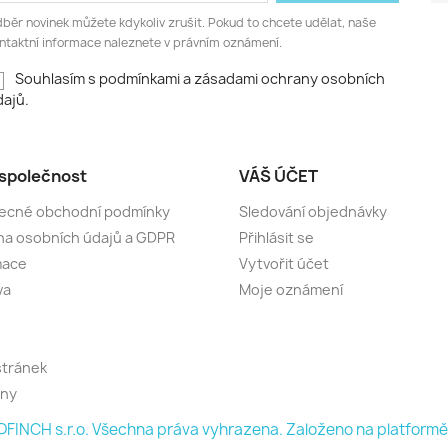
běr novinek můžete kdykoliv zrušit. Pokud to chcete udělat, naše
ntaktní informace naleznete v právním oznámení.
Souhlasím s podmínkami a zásadami ochrany osobních
ajů.
společnost
VÁŠ ÚČET
ecné obchodní podmínky
Sledování objednávky
a osobních údajů a GDPR
Přihlásit se
mace
Vytvořit účet
va
Moje oznámení
stránek
jny
FINCH s.r.o. Všechna práva vyhrazena. Založeno na platfor