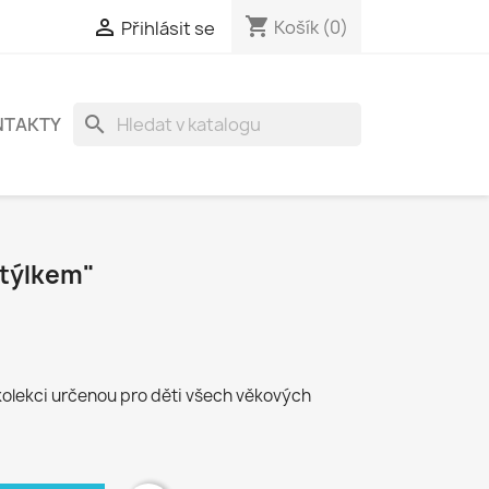
shopping_cart

Košík
(0)
Přihlásit se
search
NTAKTY
otýlkem"
kolekci určenou pro děti všech věkových