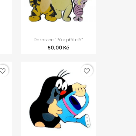
Rychlý náhled

Dekorace "Pú a přátelé"
50,00 Kč
vorite_border
favorite_border