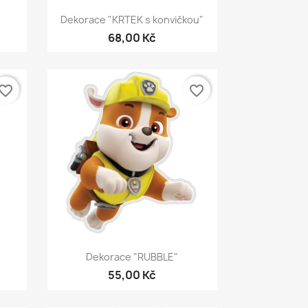
Rychlý náhled

Dekorace "KRTEK s konvičkou"
68,00 Kč
vorite_border
favorite_border
Rychlý náhled

Dekorace "RUBBLE"
55,00 Kč