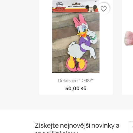
favorite_border
Rychlý náhled

Dekorace "DEISY"
50,00 Kč
Získejte nejnovější novinky a