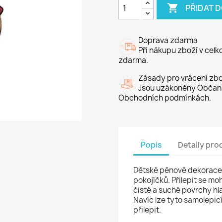

PŘIDAT 
Doprava zdarma
Při nákupu zboží v cel
zdarma.
Zásady pro vrácení zbo
Jsou uzákoněny Občans
Obchodních podmínkách.
Popis
Detaily pro
Dětské pěnové dekorace
pokojíčků. Přilepit se mo
čisté a suché povrchy hl
Navíc lze tyto samolepic
přilepit.