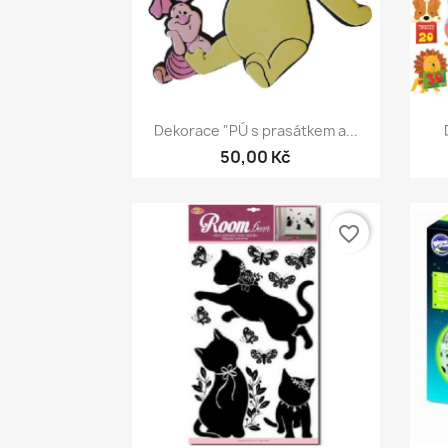
Rychlý náhled

Dekorace "PÚ s prasátkem a...
50,00 Kč
favorite_border