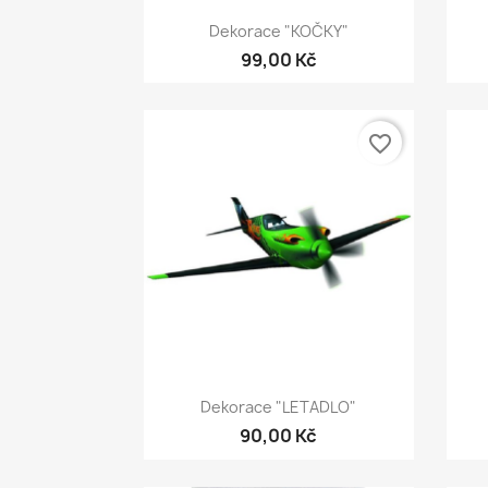
Rychlý náhled

Dekorace "KOČKY"
99,00 Kč
favorite_border
Rychlý náhled

Dekorace "LETADLO"
90,00 Kč