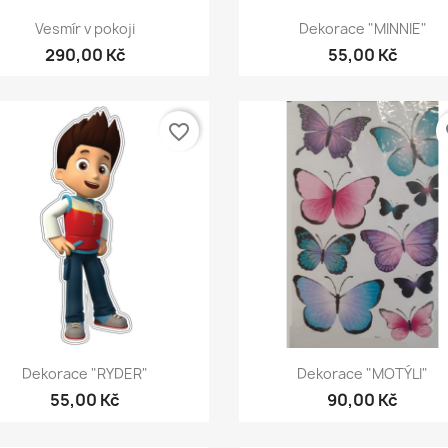
Rychlý náhled
Rychlý náhled


Vesmír v pokoji
Dekorace "MINNIE"
290,00 Kč
55,00 Kč
favorite_border
fa
Rychlý náhled
Rychlý náhled


Dekorace "RYDER"
Dekorace "MOTÝLI"
55,00 Kč
90,00 Kč