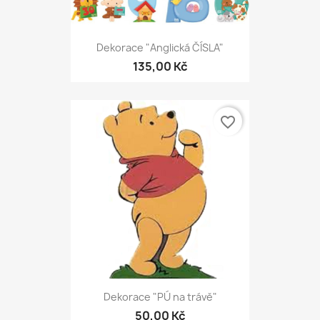
Dekorace "Anglická ČÍSLA"
135,00 Kč
favorite_border
Dekorace "PÚ na trávě"
50,00 Kč