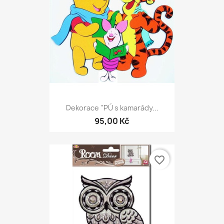
Dekorace "PÚ s kamarády...
95,00 Kč
favorite_border