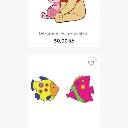
Dekorace "Pú a Prasátko"
50,00 Kč
favorite_border