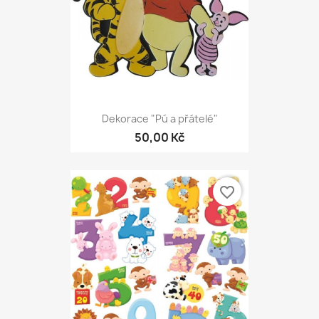
Dekorace "Pú a přátelé"
50,00 Kč
favorite_border