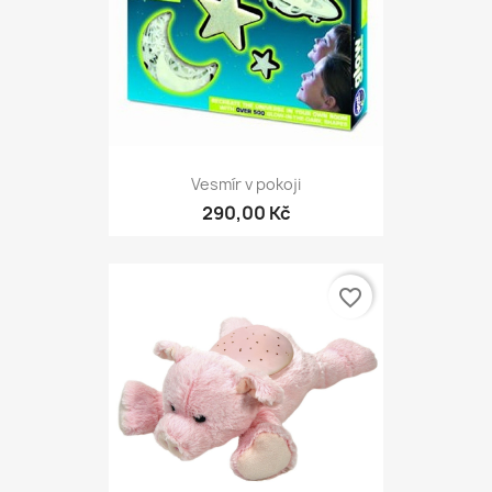
Vesmír v pokoji
290,00 Kč
favorite_border