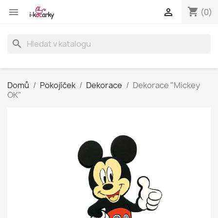
shopping_cart


(0)
search
Domů
Pokojíček
Dekorace
Dekorace "Mickey
OK"