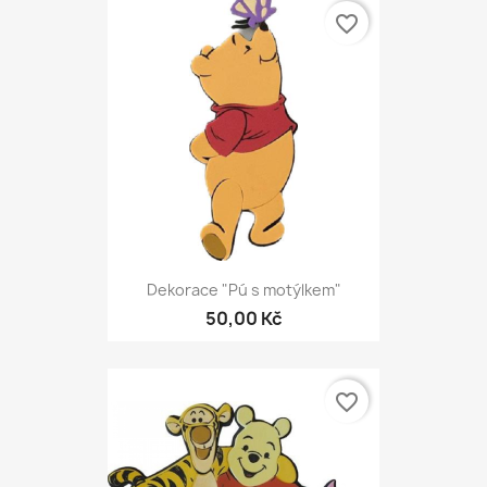
favorite_border
Dekorace "Pú s motýlkem"
50,00 Kč
favorite_border