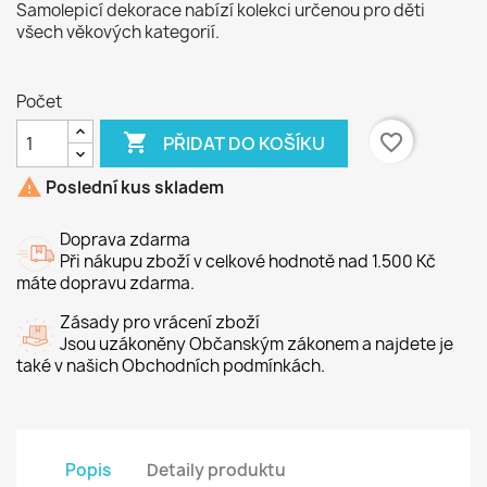
Samolepicí dekorace nabízí kolekci určenou pro děti
všech věkových kategorií.
Počet

favorite_border
PŘIDAT DO KOŠÍKU

Poslední kus skladem
Doprava zdarma
Při nákupu zboží v celkové hodnotě nad 1.500 Kč
máte dopravu zdarma.
Zásady pro vrácení zboží
Jsou uzákoněny Občanským zákonem a najdete je
také v našich Obchodních podmínkách.
Popis
Detaily produktu