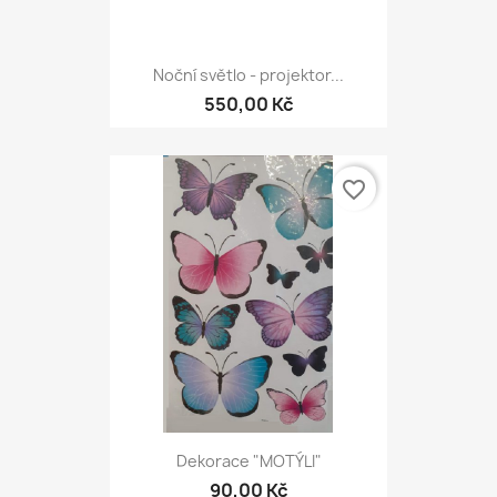
Noční světlo - projektor...
550,00 Kč
favorite_border
Dekorace "MOTÝLI"
90,00 Kč