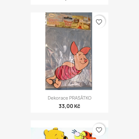
favorite_border
Dekorace PRASÁTKO
33,00 Kč
favorite_border