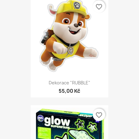
favorite_border
Dekorace "RUBBLE"
55,00 Kč
favorite_border