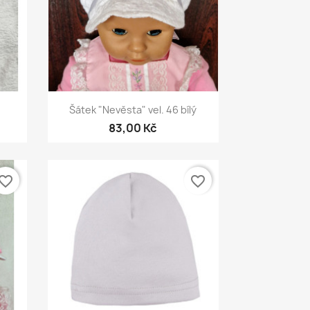
Rychlý náhled

Šátek "Nevěsta" vel. 46 bílý
83,00 Kč
vorite_border
favorite_border