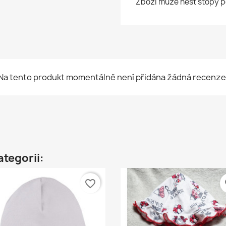
Zboží může nést stopy p
Na tento produkt momentálně není přidána žádná recenze
ategorii:
favorite_border
fa