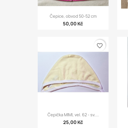
Rychlý náhled

Čepice, obvod 50-52 cm
50,00 Kč
favorite_border
Rychlý náhled

Čepička MIMI, vel. 62 - sv....
25,00 Kč