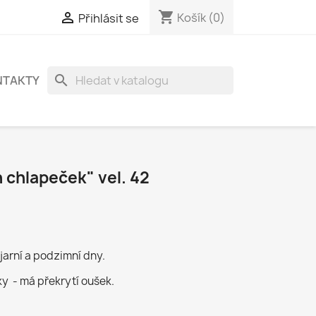
shopping_cart

Košík
(0)
Přihlásit se
search
NTAKTY
 chlapeček" vel. 42
jarní a podzimní dny.
y - má překrytí oušek.