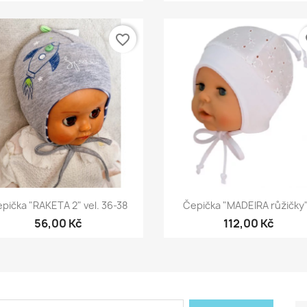
favorite_border
fa
Rychlý náhled
Rychlý náhled


pička "RAKETA 2" vel. 36-38
Čepička "MADEIRA růžičky".
56,00 Kč
112,00 Kč