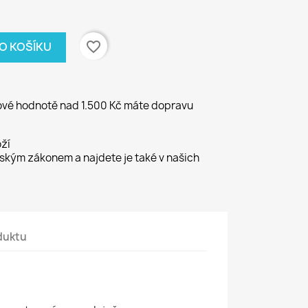
favorite_border
DO KOŠÍKU
kové hodnotě nad 1.500 Kč máte dopravu
ží
kým zákonem a najdete je také v našich
duktu