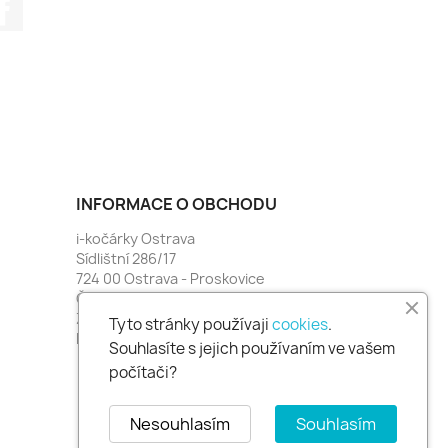
Facebook
INFORMACE O OBCHODU
i-kočárky Ostrava
Sídlištní 286/17
724 00 Ostrava - Proskovice
Česko
Zavolejte nám:
774 481 664
Tyto stránky používaji
cookies
.
Napište nám:
i-kocarky@seznam.cz
Souhlasíte s jejich používaním ve vašem
počítači?
Nesouhlasím
Souhlasím