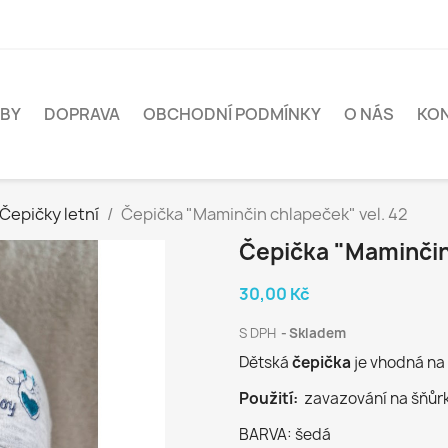
BY
DOPRAVA
OBCHODNÍ PODMÍNKY
O NÁS
KO
Čepičky letní
Čepička "Maminčin chlapeček" vel. 42
Čepička "Maminčin
30,00 Kč
S DPH
Skladem
Dětská
čepička
je vhodná na 
Použití:
zavazování na šňůrk
BARVA: šedá