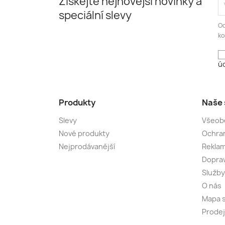
Získejte nejnovější novinky a
speciální slevy
Od
ko
úd
Produkty
Naše 
Slevy
Všeob
Nové produkty
Ochran
Nejprodávanější
Rekla
Dopra
Služby
O nás
Mapa 
Prode