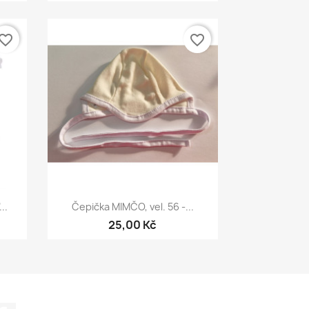
vorite_border
favorite_border
Rychlý náhled

..
Čepička MIMČO, vel. 56 -...
25,00 Kč