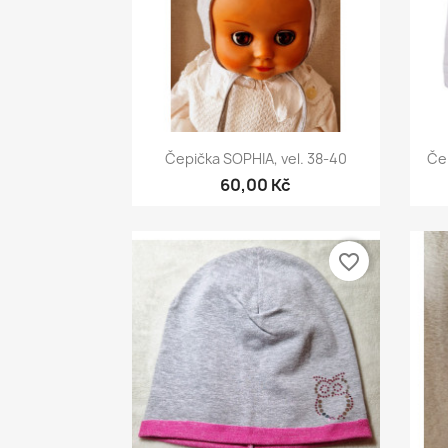
Rychlý náhled

Čepička SOPHIA, vel. 38-40
Če
60,00 Kč
favorite_border