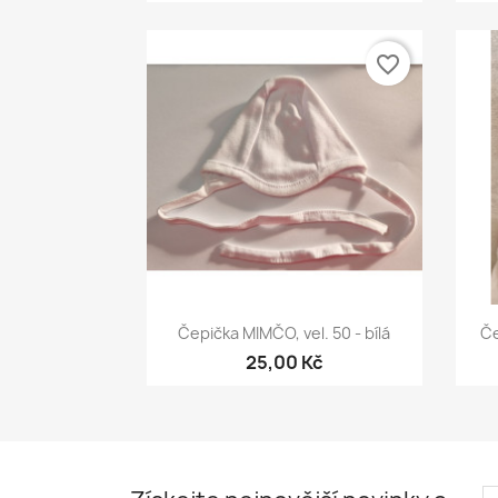
favorite_border
Rychlý náhled

Čepička MIMČO, vel. 50 - bílá
Če
25,00 Kč