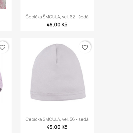
Rychlý náhled

6
Čepička ŠMOULA, vel. 62 - šedá
45,00 Kč
vorite_border
favorite_border
Rychlý náhled

Čepička ŠMOULA, vel. 56 - šedá
45,00 Kč