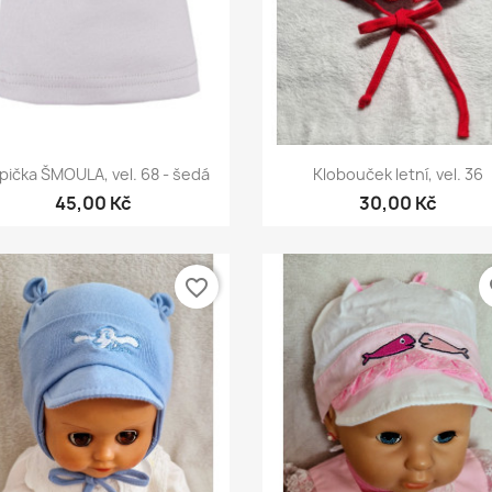
Rychlý náhled
Rychlý náhled


pička ŠMOULA, vel. 68 - šedá
Klobouček letní, vel. 36
45,00 Kč
30,00 Kč
favorite_border
fa