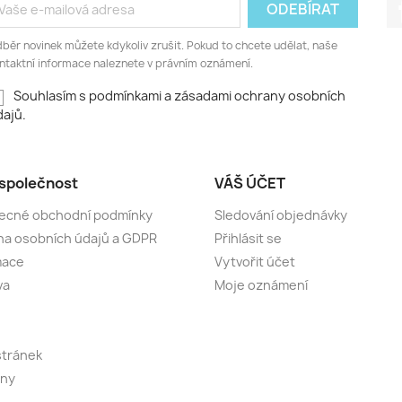
běr novinek můžete kdykoliv zrušit. Pokud to chcete udělat, naše
ntaktní informace naleznete v právním oznámení.
Souhlasím s podmínkami a zásadami ochrany osobních
ajů.
společnost
VÁŠ ÚČET
ecné obchodní podmínky
Sledování objednávky
a osobních údajů a GDPR
Přihlásit se
mace
Vytvořit účet
va
Moje oznámení
stránek
jny