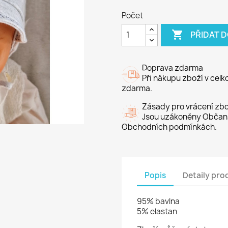
Počet

PŘIDAT 
Doprava zdarma
Při nákupu zboží v cel
zdarma.
Zásady pro vrácení zbo
Jsou uzákoněny Občans
Obchodních podmínkách.
Popis
Detaily pro
95% bavlna
5% elastan