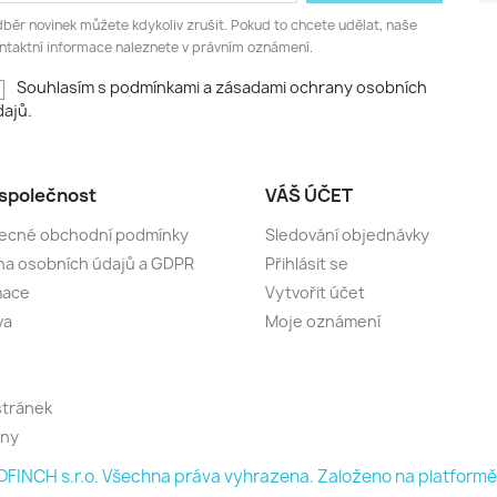
běr novinek můžete kdykoliv zrušit. Pokud to chcete udělat, naše
ntaktní informace naleznete v právním oznámení.
Souhlasím s podmínkami a zásadami ochrany osobních
ajů.
společnost
VÁŠ ÚČET
ecné obchodní podmínky
Sledování objednávky
a osobních údajů a GDPR
Přihlásit se
mace
Vytvořit účet
va
Moje oznámení
stránek
jny
FINCH s.r.o. Všechna práva vyhrazena. Založeno na platfor