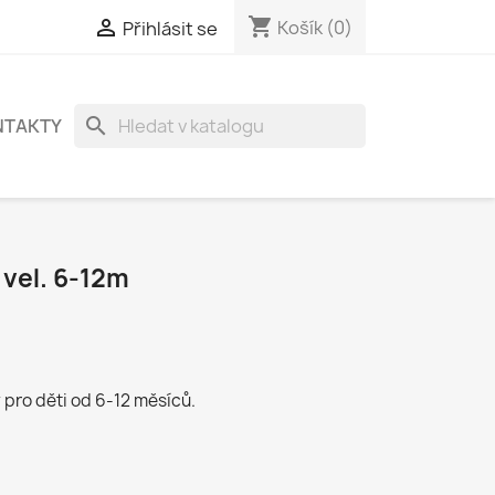
shopping_cart

Košík
(0)
Přihlásit se
search
NTAKTY
vel. 6-12m
pro děti od 6-12 měsíců.