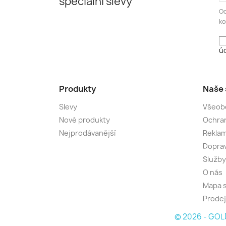
speciální slevy
Od
ko
úd
Produkty
Naše 
Slevy
Všeob
Nové produkty
Ochran
Nejprodávanější
Rekla
Dopra
Služby
O nás
Mapa 
Prode
© 2026 - GOLD