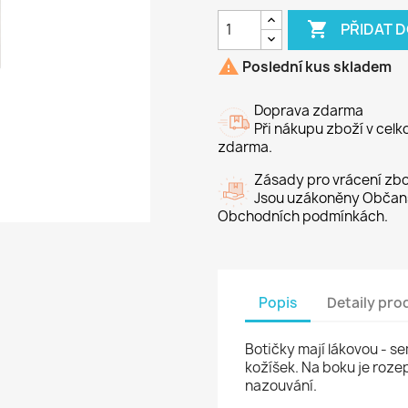

PŘIDAT 

Poslední kus skladem
Doprava zdarma
Při nákupu zboží v cel
zdarma.
Zásady pro vrácení zbo
Jsou uzákoněny Občans
Obchodních podmínkách.
Popis
Detaily pro
Botičky mají lákovou - s
kožíšek. Na boku je roze
nazouvání.