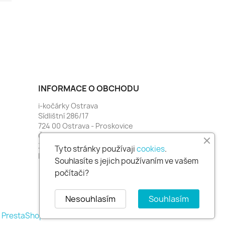
INFORMACE O OBCHODU
i-kočárky Ostrava
Sídlištní 286/17
724 00 Ostrava - Proskovice
Česko
Zavolejte nám:
774 481 664
Tyto stránky používaji
cookies
.
Napište nám:
i-kocarky@seznam.cz
Souhlasíte s jejich používaním ve vašem
počítači?
Nesouhlasím
Souhlasím
mě PrestaShop™