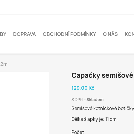
BY
DOPRAVA
OBCHODNÍ PODMÍNKY
O NÁS
KO
-12m
Capačky semišové 
129,00 Kč
S DPH
Skladem
Semišové kotníčkové botičky 
Délka šlapky je: 11 cm.
Počet