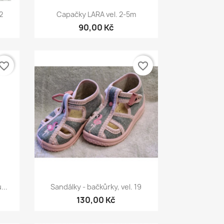
Rychlý náhled

2
Capačky LARA vel. 2-5m
90,00 Kč
vorite_border
favorite_border
Rychlý náhled

...
Sandálky - bačkůrky, vel. 19
130,00 Kč