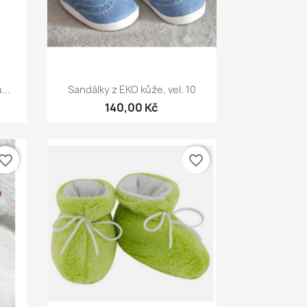
Rychlý náhled

...
Sandálky z EKO kůže, vel. 10
140,00 Kč
vorite_border
favorite_border