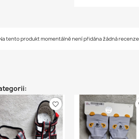
Na tento produkt momentálně není přidána žádná recenze
ategorii:
favorite_border
fa