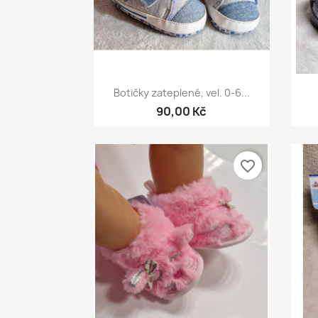
Rychlý náhled

Botičky zateplené, vel. 0-6...
90,00 Kč
favorite_border