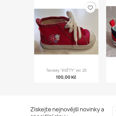
favorite_border
Rychlý náhled

Tenisky "KVĚTY" vel. 25
100,00 Kč
Získejte nejnovější novinky a