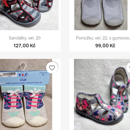
Rychlý náhled
Rychlý náhled


Sandálky, vel. 20
Ponožky, vel. 22, s gumovou
127,00 Kč
99,00 Kč
favorite_border
fa