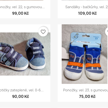
Rychlý náhled
Rychlý náhled


nožky, vel. 22, s gumovou...
Sandálky - bačkůrky, vel. 2
99,00 Kč
109,00 Kč
favorite_border
fa
Rychlý náhled
Rychlý náhled


otičky zateplené, vel. 0-6...
Ponožky, vel. 23, s gumovou
90,00 Kč
75,00 Kč