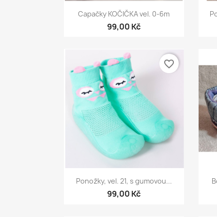
Rychlý náhled

Capačky KOČIČKA vel. 0-6m
Po
99,00 Kč
favorite_border
Rychlý náhled

Ponožky, vel. 21, s gumovou...
B
99,00 Kč