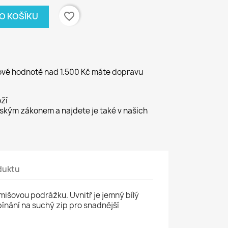
favorite_border
DO KOŠÍKU
kové hodnotě nad 1.500 Kč máte dopravu
ží
kým zákonem a najdete je také v našich
duktu
emišovou podrážku. Uvnitř je jemný bílý
pínání na suchý zip pro snadnější