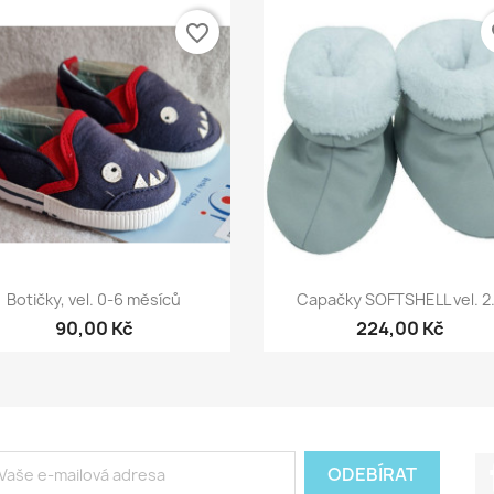
favorite_border
fa
Rychlý náhled
Rychlý náhled


Botičky, vel. 0-6 měsíců
Capačky SOFTSHELL vel. 2.
90,00 Kč
224,00 Kč