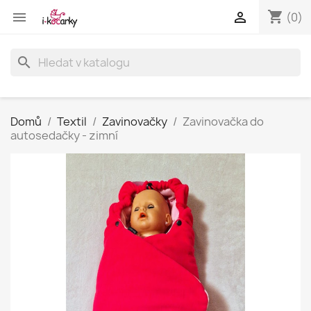
shopping_cart


(0)
search
Domů
Textil
Zavinovačky
Zavinovačka do
autosedačky - zimní