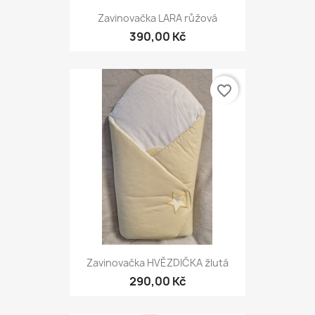
Zavinovačka LARA růžová
390,00 Kč
favorite_border
Zavinovačka HVĚZDIČKA žlutá
290,00 Kč