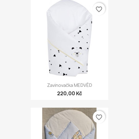
favorite_border
Zavinovačka MEDVĚD
220,00 Kč
favorite_border