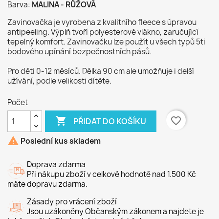
Barva:
MALINA - RŮŽOVÁ
Zavinovačka je vyrobena z kvalitního fleece s úpravou
antipeeling. Výplň tvoří polyesterové vlákno, zaručující
tepelný komfort. Zavinovačku lze použít u všech typů 5ti
bodového upínání bezpečnostních pásů.
Pro děti 0-12 měsíců. Délka 90 cm ale umožňuje i delší
užívání, podle velikosti dítěte.
Počet

favorite_border
PŘIDAT DO KOŠÍKU

Poslední kus skladem
Doprava zdarma
Při nákupu zboží v celkové hodnotě nad 1.500 Kč
máte dopravu zdarma.
Zásady pro vrácení zboží
Jsou uzákoněny Občanským zákonem a najdete je