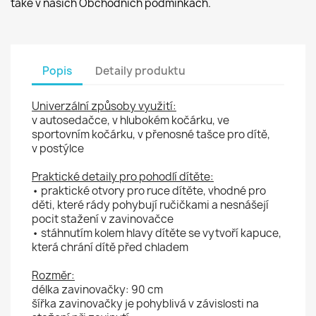
také v našich Obchodních podmínkách.
Popis
Detaily produktu
Univerzální způsoby využití:
v autosedačce, v hlubokém kočárku, ve
sportovním kočárku, v přenosné tašce pro dítě,
v postýlce
Praktické detaily pro pohodlí dítěte:
• praktické otvory pro ruce dítěte, vhodné pro
děti, které rády pohybují ručičkami a nesnášejí
pocit stažení v zavinovačce
• stáhnutím kolem hlavy dítěte se vytvoří kapuce,
která chrání dítě před chladem
Rozměr:
délka zavinovačky: 90 cm
šířka zavinovačky je pohyblivá v závislosti na