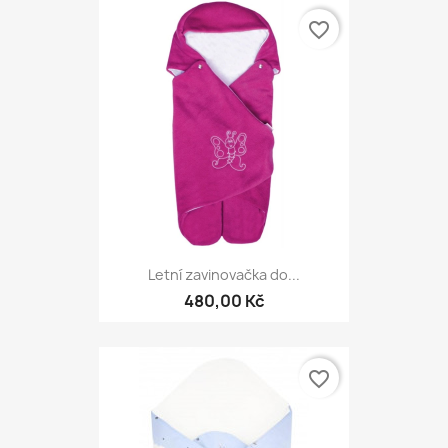
favorite_border
Letní zavinovačka do...
480,00 Kč
favorite_border