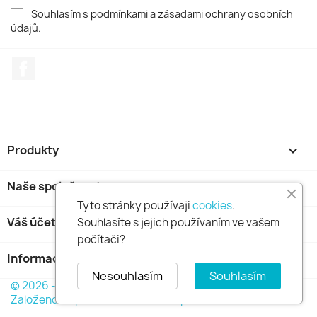
Souhlasím s podmínkami a zásadami ochrany osobních
údajů.
Facebook
Produkty

Naše společnost

Tyto stránky používaji
cookies
.
Váš účet

Souhlasíte s jejich používaním ve vašem
počítači?
Informace o obchodu
keyboard_arrow_down
Nesouhlasím
Souhlasím
© 2026 - GOLDFINCH s.r.o. Všechna práva vyhrazena.
Založeno na platformě PrestaShop™