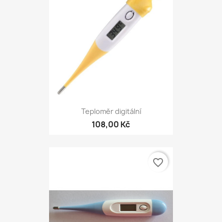
Teploměr digitální
108,00 Kč
favorite_border