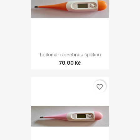
Teploměr s ohebnou špičkou
70,00 Kč
favorite_border