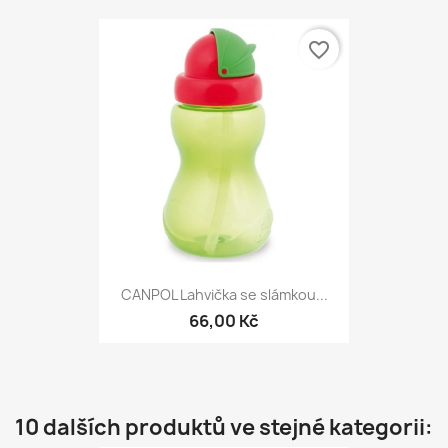
favorite_border
CANPOL Lahvička se slámkou...
66,00 Kč
10 dalších produktů ve stejné kategorii: