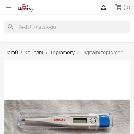
shopping_cart


(0)
search
Domů
Koupání
Teploměry
Digitální teploměr