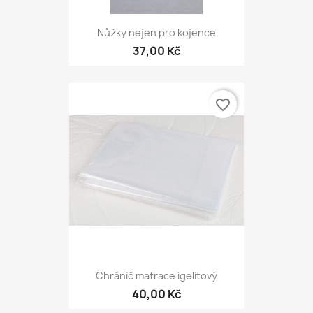
Nůžky nejen pro kojence
37,00 Kč
favorite_border
Chránič matrace igelitový
40,00 Kč