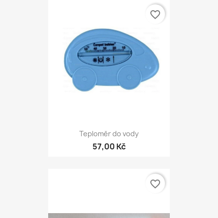
favorite_border
Teploměr do vody
57,00 Kč
favorite_border