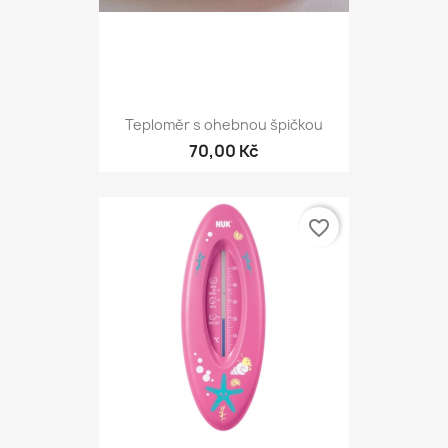
Teploměr s ohebnou špičkou
70,00 Kč
favorite_border