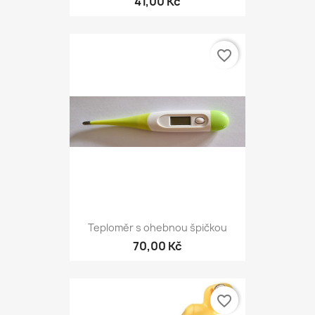
41,00 Kč
favorite_border
Teploměr s ohebnou špičkou
70,00 Kč
favorite_border