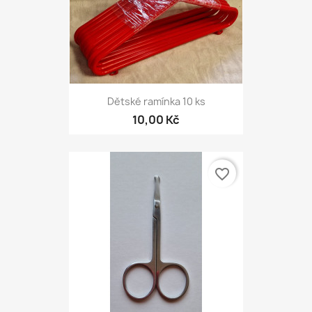
Dětské ramínka 10 ks
10,00 Kč
favorite_border