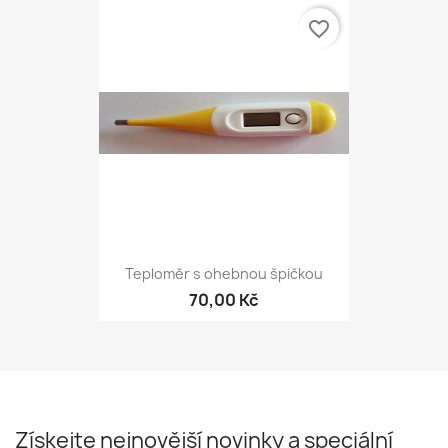
favorite_border
Teploměr s ohebnou špičkou
70,00 Kč
Získejte nejnovější novinky a speciální