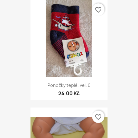
favorite_border
Ponožky teplé, vel. 0
24,00 Kč
favorite_border