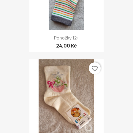
Ponožky 12+
24,00 Kč
favorite_border