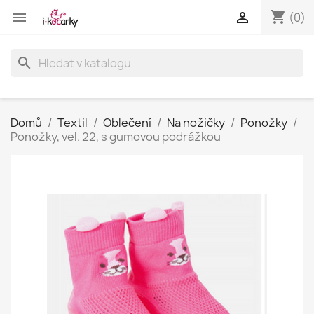
shopping_cart


(0)
search
Domů
Textil
Oblečení
Na nožičky
Ponožky
Ponožky, vel. 22, s gumovou podrážkou