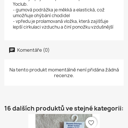
Yoclub.
- gumová podrážka je měkká a elastická, což
umožňuje ohýbání chodidel
- vpředu je prolamovaná vložka, která zajišťuje
lepší cirkulaci vzduchu a činí ponožku vzdušnější
Komentáře (0)
Na tento produkt momentálně není přidána žádná
recenze.
16 dalších produktů ve stejné kategorii:
favorite_border