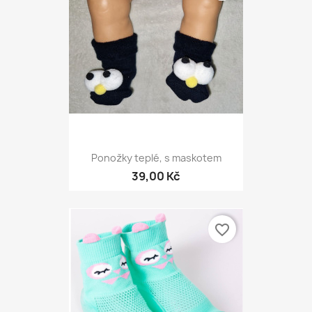
Ponožky teplé, s maskotem
39,00 Kč
favorite_border