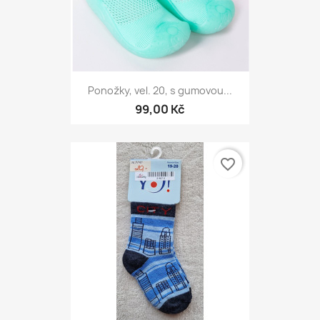
Ponožky, vel. 20, s gumovou...
99,00 Kč
favorite_border