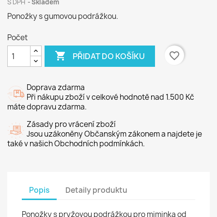
S DPH
Skladem
Ponožky s gumovou podrážkou.
Počet

favorite_border
PŘIDAT DO KOŠÍKU
Doprava zdarma
Při nákupu zboží v celkové hodnotě nad 1.500 Kč
máte dopravu zdarma.
Zásady pro vrácení zboží
Jsou uzákoněny Občanským zákonem a najdete je
také v našich Obchodních podmínkách.
Popis
Detaily produktu
Ponožky s pryžovou podrážkou pro miminka od