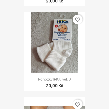
20,00 Kč
favorite_border
Ponožky IRKA, vel. 0
20,00 Kč
favorite_border