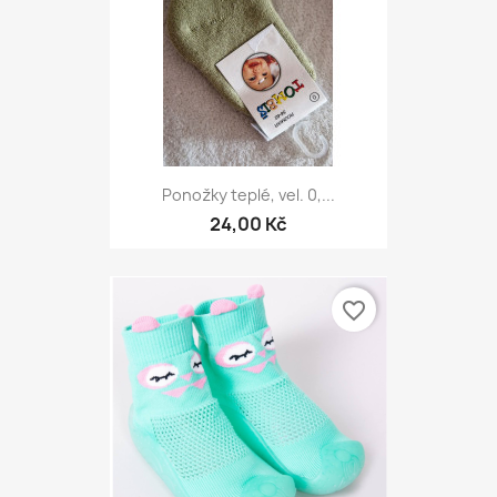
Ponožky teplé, vel. 0,...
24,00 Kč
favorite_border