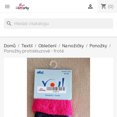
shopping_cart


(0)
search
Domů
Textil
Oblečení
Na nožičky
Ponožky
Ponožky protiskluzové - froté