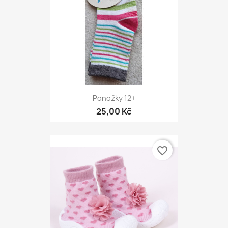
Ponožky 12+
25,00 Kč
favorite_border