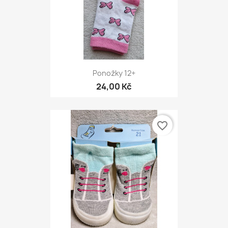
Ponožky 12+
24,00 Kč
favorite_border