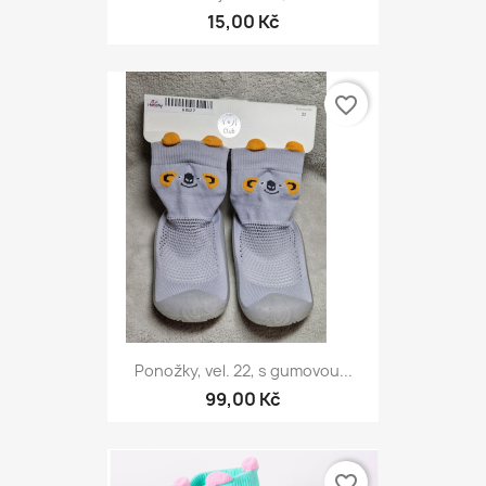
15,00 Kč
favorite_border
Ponožky, vel. 22, s gumovou...
99,00 Kč
favorite_border