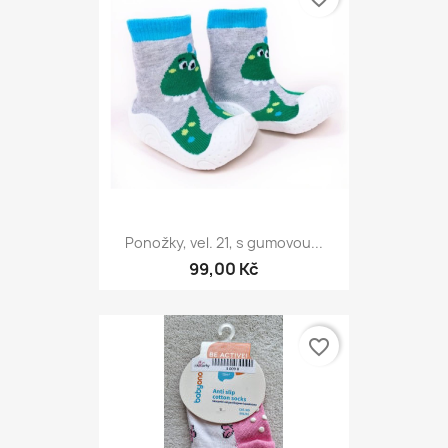
Ponožky, vel. 21, s gumovou...
99,00 Kč
favorite_border