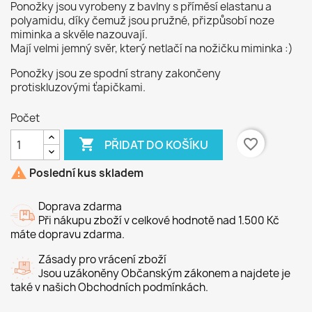
Ponožky jsou vyrobeny z bavlny s příměsí elastanu a
polyamidu, díky čemuž jsou pružné, přizpůsobí noze
miminka a skvěle nazouvají.
Mají velmi jemný svěr, který netlačí na nožičku miminka :)
Ponožky jsou ze spodní strany zakončeny
protiskluzovými ťapičkami.
Počet

favorite_border
PŘIDAT DO KOŠÍKU

Poslední kus skladem
Doprava zdarma
Při nákupu zboží v celkové hodnotě nad 1.500 Kč
máte dopravu zdarma.
Zásady pro vrácení zboží
Jsou uzákoněny Občanským zákonem a najdete je
také v našich Obchodních podmínkách.