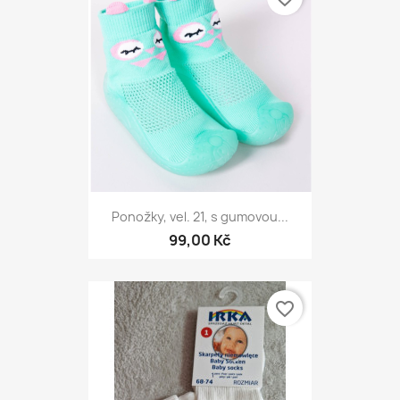
Ponožky, vel. 21, s gumovou...
99,00 Kč
favorite_border