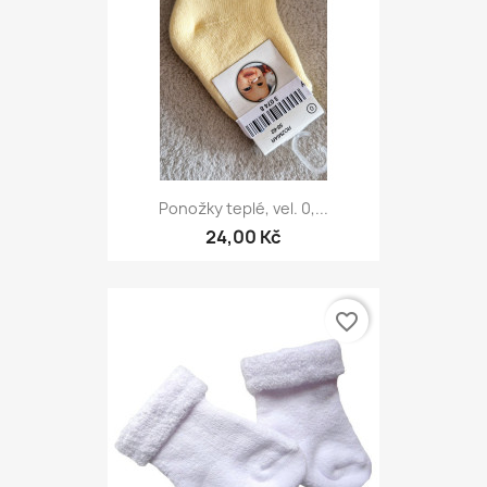
Ponožky teplé, vel. 0,...
24,00 Kč
favorite_border