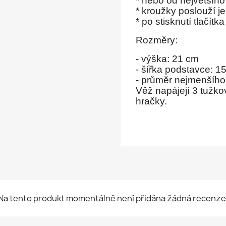
* nebo od největšíh
* kroužky poslouží je
* po stisknutí tlačít
Rozměry:
- výška: 21 cm
- šířka podstavce
: 1
- průměr nejmenšího
Věž napájejí 3 tužko
hračky.
Na tento produkt momentálně není přidána žádná recenze