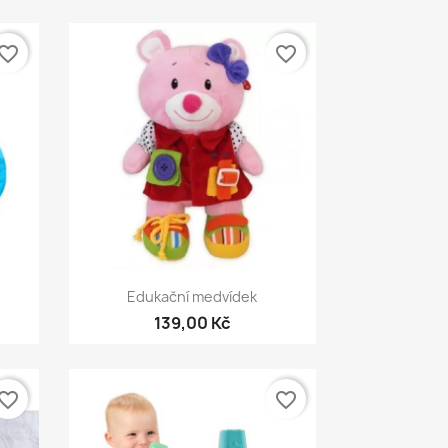
vorite_border
favorite_border
Rychlý náhled

Edukační medvídek
139,00 Kč
vorite_border
favorite_border