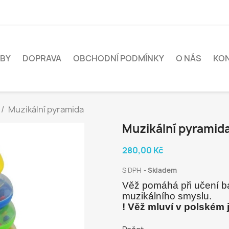
BY
DOPRAVA
OBCHODNÍ PODMÍNKY
O NÁS
KO
Muzikální pyramida
Muzikální pyramid
280,00 Kč
S DPH
Skladem
Věž pomáhá při učení b
muzikálního smyslu.
! Věž mluví v polském 