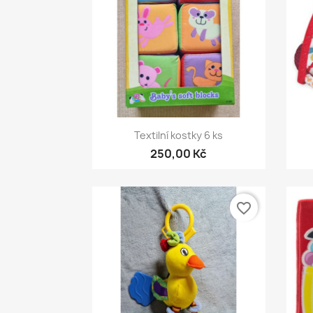
Rychlý náhled

Textilní kostky 6 ks
250,00 Kč
favorite_border