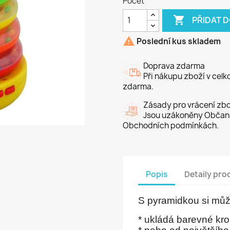
Počet

PŘIDAT 

Poslední kus skladem
Doprava zdarma
Při nákupu zboží v cel
zdarma.
Zásady pro vrácení zbo
Jsou uzákoněny Občans
Obchodních podmínkách.
Popis
Detaily pro
S pyramidkou si může
* ukládá barevné kr