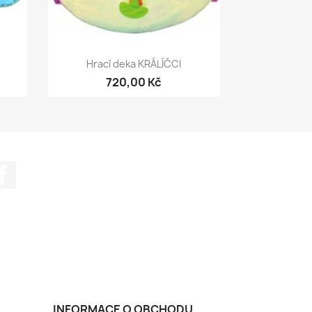
Rychlý náhled

Hrací deka KRÁLÍČCI
720,00 Kč
Facebook
INFORMACE O OBCHODU