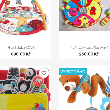
Rychlý náhled
Rychlý náhled


Hrací deka SOVY
Plyšová vkládačka tvarů
690,00 Kč
230,00 Kč
VYPRODÁNO
favorite_border
fa