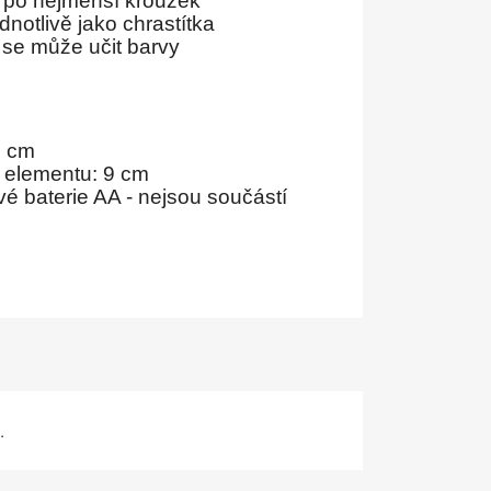
o po nejmenší kroužek
dnotlivě jako chrastítka
ka se může učit barvy
5 cm
 elementu
: 9 cm
vé baterie AA - nejsou součástí
.