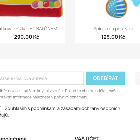
Rychlý náhled
Rychlý náhled


átková knížka LET BALÓNEM
Spirála na postýlku
290,00 Kč
125,00 Kč
běr novinek můžete kdykoliv zrušit. Pokud to chcete udělat, naše
ntaktní informace naleznete v právním oznámení.
Souhlasím s podmínkami a zásadami ochrany osobních
ajů.
společnost
VÁŠ ÚČET