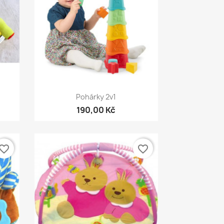
Rychlý náhled

Pohárky 2v1
190,00 Kč
vorite_border
favorite_border