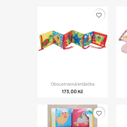
favorite_border
Rychlý náhled

Oboustranná knížečka
173,00 Kč
favorite_border