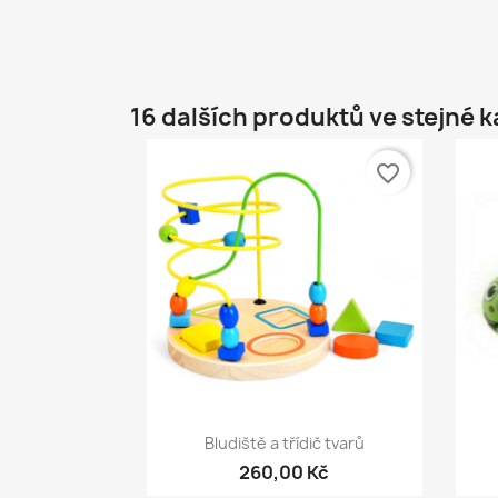
16 dalších produktů ve stejné k
favorite_border
Rychlý náhled

Bludiště a třídič tvarů
260,00 Kč