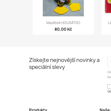
Rychlý náhled

Mazlíček HOUSÁTKO
L
80,00 Kč
Získejte nejnovější novinky a
speciální slevy
Od
ko
úd
Produkty
Naše 