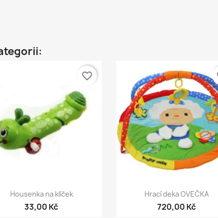
ategorii:
favorite_border
fa
Rychlý náhled
Rychlý náhled


Housenka na klíček
Hrací deka OVEČKA
33,00 Kč
720,00 Kč