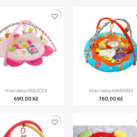
favorite_border
fa
Rychlý náhled
Rychlý náhled


Hrací deka KRÁLÍČEK
Hrací deka KAMARÁDI
690,00 Kč
760,00 Kč
favorite_border
fa