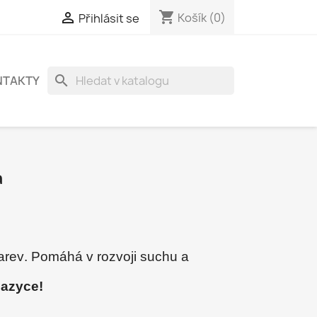
shopping_cart

Košík
(0)
Přihlásit se
search
NTAKTY
a
arev
.
Pomáhá v rozvoji suchu a
jazyce!