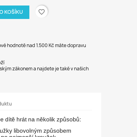
favorite_border
DO KOŠÍKU
kové hodnotě nad 1.500 Kč máte dopravu
ží
kým zákonem a najdete je také v našich
duktu
 dítě hrát na několik způsobů:
oužky libovolným způsobem