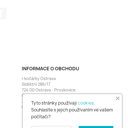
Facebook
INFORMACE O OBCHODU
i-kočárky Ostrava
Sídlištní 286/17
724 00 Ostrava - Proskovice
Česko
Zavolejte nám:
774 481 664
Tyto stránky používaji
cookies
.
Napište nám:
i-kocarky@seznam.cz
Souhlasíte s jejich používaním ve vašem
počítači?