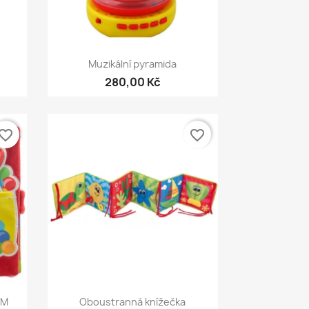
Rychlý náhled

Muzikální pyramida
280,00 Kč
vorite_border
favorite_border
Rychlý náhled

EM
Oboustranná knížečka