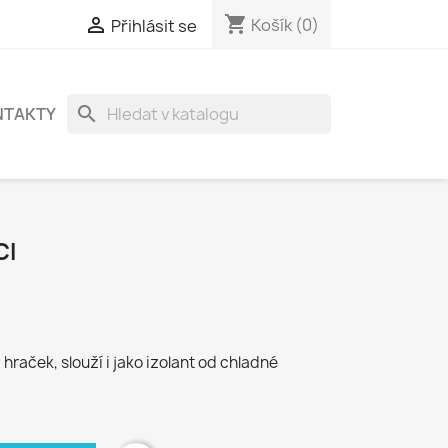
shopping_cart

Košík
(0)
Přihlásit se
search
NTAKTY
CI
hraček, slouží i jako izolant od chladné