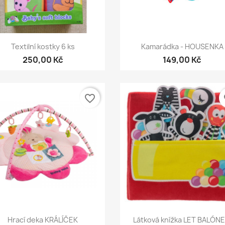
Rychlý náhled
Rychlý náhled


Textilní kostky 6 ks
Kamarádka - HOUSENKA
250,00 Kč
149,00 Kč
favorite_border
fa
Rychlý náhled
Rychlý náhled


Hrací deka KRÁLÍČEK
Látková knížka LET BALÓN