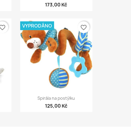
173,00 Kč
VYPRODÁNO
vorite_border
favorite_border
Rychlý náhled

Spirála na postýlku
125,00 Kč