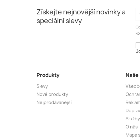
Získejte nejnovější novinky a
speciální slevy
Od
ko
úd
Produkty
Naše 
Slevy
Všeob
Nové produkty
Ochran
Nejprodávanější
Rekla
Dopra
Služby
O nás
Mapa 