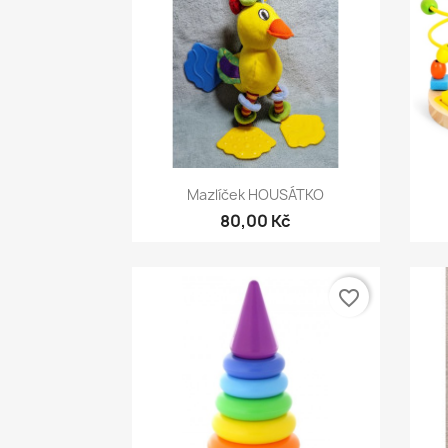
Rychlý náhled

Mazlíček HOUSÁTKO
80,00 Kč
favorite_border