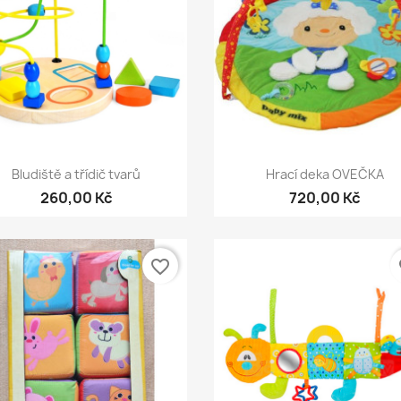
Rychlý náhled
Rychlý náhled


Bludiště a třídič tvarů
Hrací deka OVEČKA
260,00 Kč
720,00 Kč
favorite_border
fa