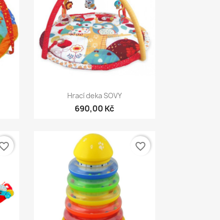
Rychlý náhled

Hrací deka SOVY
690,00 Kč
vorite_border
favorite_border