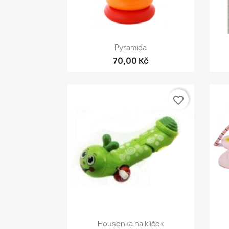
Rychlý náhled

Pyramida
70,00 Kč
favorite_border
Rychlý náhled

Housenka na klíček