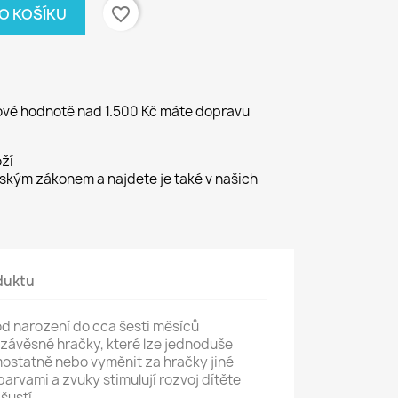
favorite_border
DO KOŠÍKU
kové hodnotě nad 1.500 Kč máte dopravu
ží
kým zákonem a najdete je také v našich
duktu
od narození do cca šesti měsíců
závěsné hračky, které lze jednoduše
ostatně nebo vyměnit za hračky jiné
barvami a zvuky stimulují rozvoj dítěte
šustí