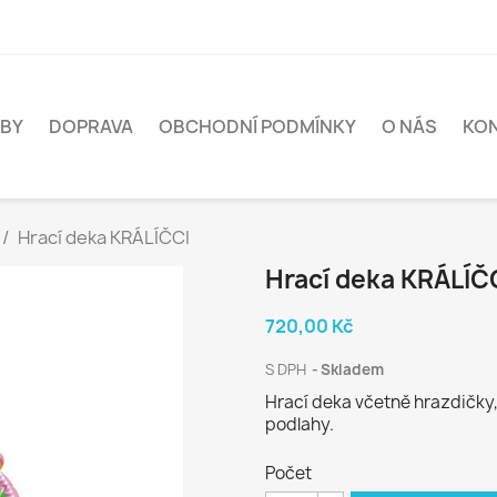
BY
DOPRAVA
OBCHODNÍ PODMÍNKY
O NÁS
KO
Hrací deka KRÁLÍČCI
Hrací deka KRÁLÍČ
720,00 Kč
S DPH
Skladem
Hrací deka včetně hrazdičky, 
podlahy.
Počet