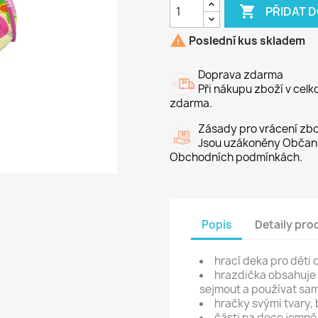

PŘIDAT 

Poslední kus skladem
Doprava zdarma
Při nákupu zboží v cel
zdarma.
Zásady pro vrácení zbo
Jsou uzákoněny Občans
Obchodních podmínkách.
Popis
Detaily pro
hrací deka pro děti 
hrazdička obsahuje 
sejmout a používat sam
hračky svými tvary, 
části na dece jemně 