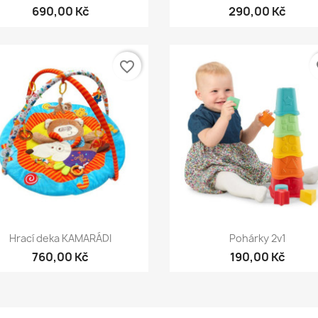
690,00 Kč
290,00 Kč
favorite_border
fa
Rychlý náhled
Rychlý náhled


Hrací deka KAMARÁDI
Pohárky 2v1
760,00 Kč
190,00 Kč