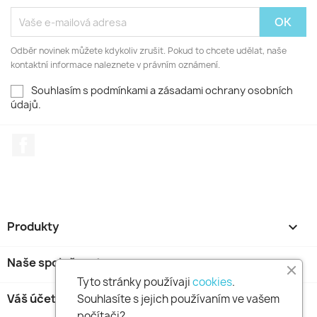
Odběr novinek můžete kdykoliv zrušit. Pokud to chcete udělat, naše
kontaktní informace naleznete v právním oznámení.
Souhlasím s podmínkami a zásadami ochrany osobních
údajů.
Facebook
Produkty

Naše společnost

Tyto stránky používaji
cookies
.
Váš účet

Souhlasíte s jejich používaním ve vašem
počítači?