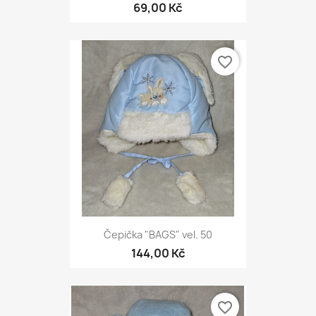
69,00 Kč
favorite_border
Čepička "BAGS" vel. 50
144,00 Kč
favorite_border