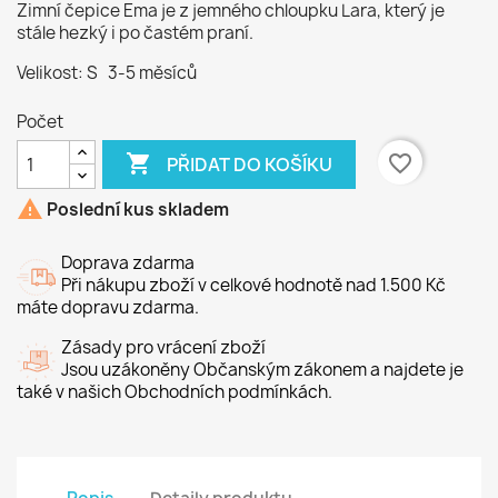
Zimní čepice Ema je z jemného chloupku Lara, který je
stále hezký i po častém praní.
Velikost: S 3-5 měsíců
Počet

favorite_border
PŘIDAT DO KOŠÍKU

Poslední kus skladem
Doprava zdarma
Při nákupu zboží v celkové hodnotě nad 1.500 Kč
máte dopravu zdarma.
Zásady pro vrácení zboží
Jsou uzákoněny Občanským zákonem a najdete je
také v našich Obchodních podmínkách.