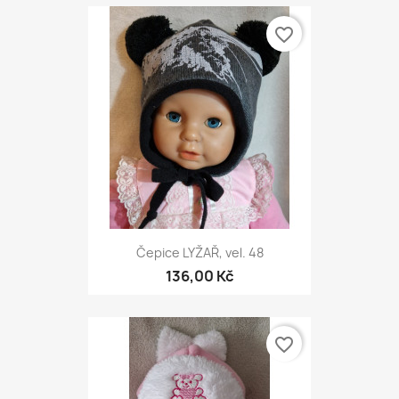
favorite_border
Čepice LYŽAŘ, vel. 48
136,00 Kč
favorite_border