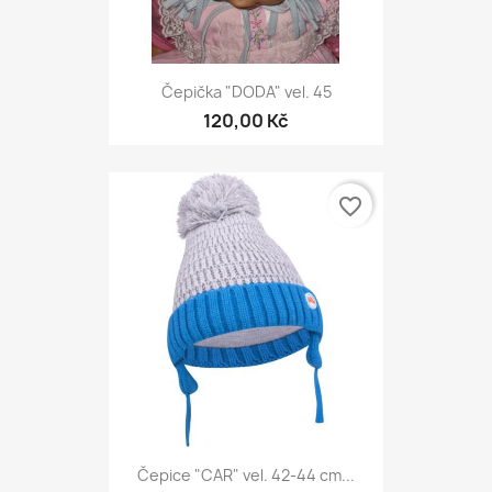
Čepička "DODA" vel. 45
120,00 Kč
favorite_border
Čepice "CAR" vel. 42-44 cm...