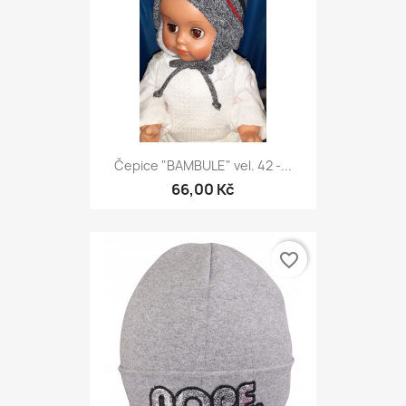
Čepice "BAMBULE" vel. 42 -...
66,00 Kč
favorite_border