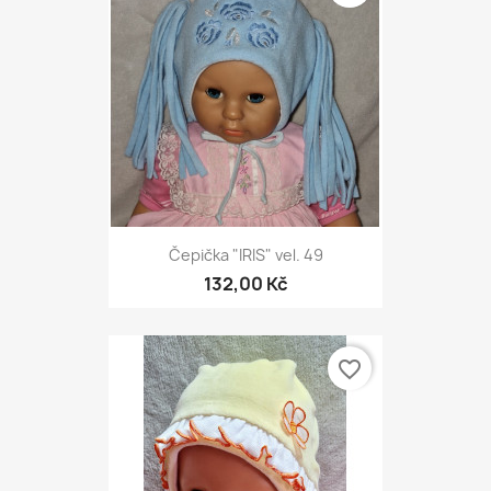
Čepička "IRIS" vel. 49
132,00 Kč
favorite_border