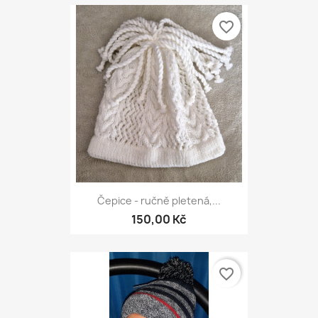
favorite_border
Čepice - ručně pletená,...
150,00 Kč
favorite_border