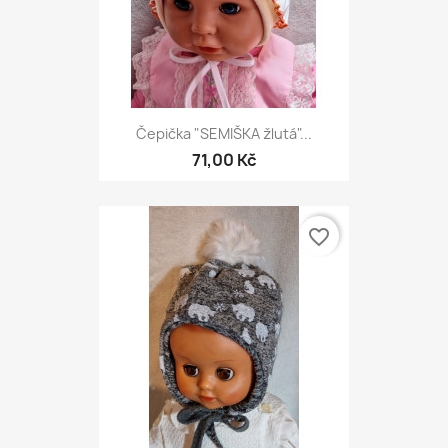
Čepička "SEMIŠKA žlutá"...
71,00 Kč
favorite_border