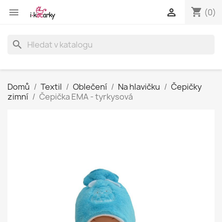
shopping_cart


(0)
search
Domů
Textil
Oblečení
Na hlavičku
Čepičky
zimní
Čepička EMA - tyrkysová