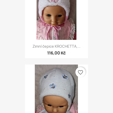
Zimní čepice KROCHETTA,...
116,00 Kč
favorite_border