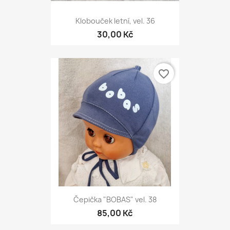
Klobouček letní, vel. 36
30,00 Kč
favorite_border
Čepička "BOBAS" vel. 38
85,00 Kč