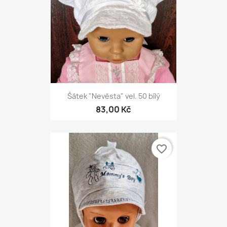
Šátek "Nevěsta" vel. 50 bílý
83,00 Kč
favorite_border