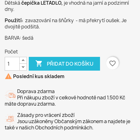
Dětská
čepička LETADLO,
je vhodná na jarní a podzimní
dny.
Použití:
zavazování na šňůrky - má překrytí oušek. Je
dvojitě podšitá.
BARVA: šedá
Počet

favorite_border
PŘIDAT DO KOŠÍKU

Poslední kus skladem
Doprava zdarma
Při nákupu zboží v celkové hodnotě nad 1.500 Kč
máte dopravu zdarma.
Zásady pro vrácení zboží
Jsou uzákoněny Občanským zákonem a najdete je
také v našich Obchodních podmínkách.