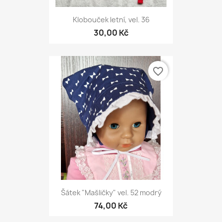
Klobouček letní, vel. 36
30,00 Kč
favorite_border
Šátek "Mašličky" vel. 52 modrý
74,00 Kč