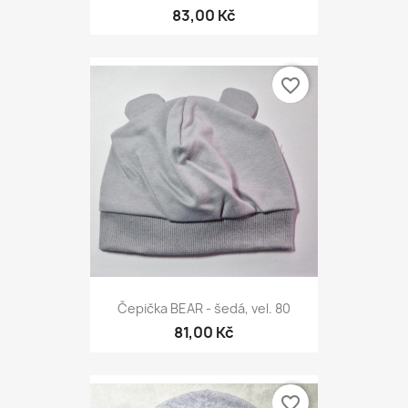
83,00 Kč
favorite_border
Čepička BEAR - šedá, vel. 80
81,00 Kč
favorite_border