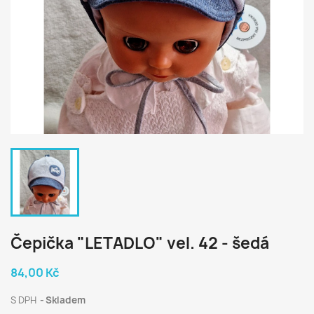
Čepička "LETADLO" vel. 42 - šedá
84,00 Kč
S DPH
Skladem