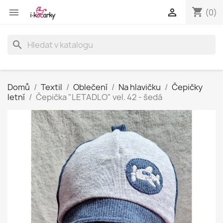
shopping_cart


(0)
search
Domů
Textil
Oblečení
Na hlavičku
Čepičky
letní
Čepička "LETADLO" vel. 42 - šedá