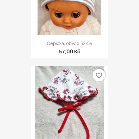
Čepička, obvod 52-54
57,00 Kč
favorite_border