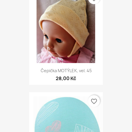
Čepička MOTÝLEK, vel. 45
28,00 Kč
favorite_border