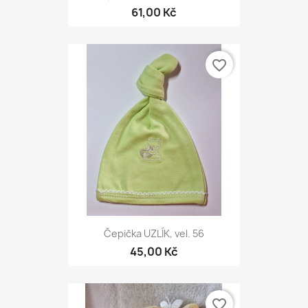
61,00 Kč
favorite_border
Čepička UZLÍK, vel. 56
45,00 Kč
favorite_border