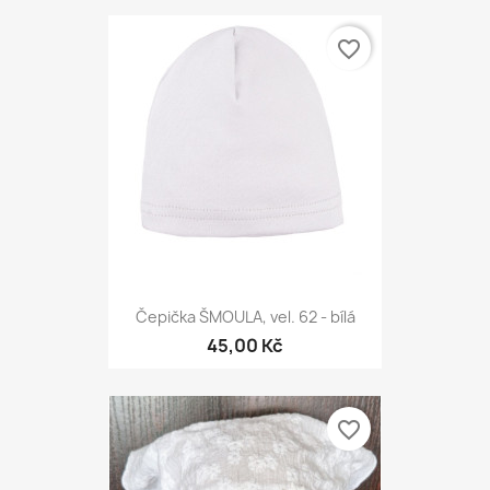
favorite_border
Čepička ŠMOULA, vel. 62 - bílá
45,00 Kč
favorite_border