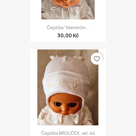
Čepička "Maminčin...
30,00 Kč
favorite_border
Čepička BROUČEK, vel. 44