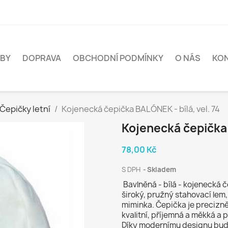
BY
DOPRAVA
OBCHODNÍ PODMÍNKY
O NÁS
KO
Čepičky letní
Kojenecká čepička BALÓNEK - bílá, vel. 74
Kojenecká čepička 
78,00 Kč
S DPH
Skladem
Bavlněná - bílá - kojenecká 
široký, pružný stahovací lem,
miminka. Čepička je precizně
kvalitní, příjemná a měkká a 
Díky modernímu designu bude