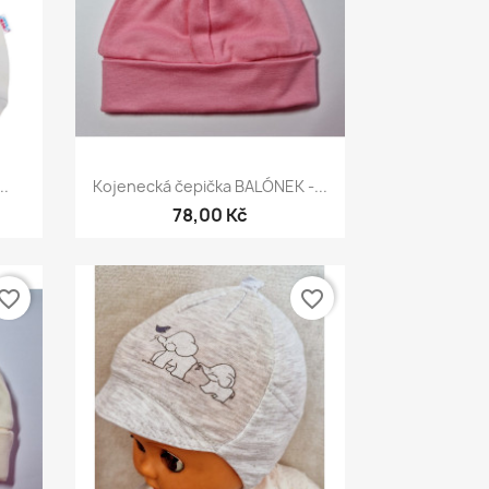
Rychlý náhled

..
Kojenecká čepička BALÓNEK -...
78,00 Kč
vorite_border
favorite_border