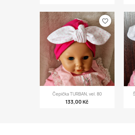
favorite_border
Rychlý náhled

Čepička TURBAN, vel. 80
Š
133,00 Kč