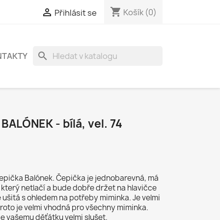
shopping_cart

Košík
(0)
Přihlásit se
search
NTAKTY
BALÓNEK - bílá, vel. 74
čepička Balónek. Čepička je jednobarevná, má
 který netlačí a bude dobře držet na hlavičce
 ušitá s ohledem na potřeby miminka. Je velmi
proto je velmi vhodná pro všechny miminka.
 vašemu děťátku velmi slušet.