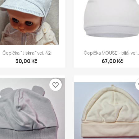
Rychlý náhled
Rychlý náhled


Čepička "Jiskra" vel. 42
Čepička MOUSE - bílá, vel..
30,00 Kč
67,00 Kč
favorite_border
fa