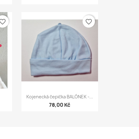
vorite_border
favorite_border
Rychlý náhled

Kojenecká čepička BALÓNEK -...
78,00 Kč