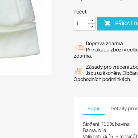
Počet

PŘIDAT 
Doprava zdarma
Při nákupu zboží v cel
zdarma.
Zásady pro vrácení zbo
Jsou uzákoněny Občans
Obchodních podmínkách.
Popis
Detaily pro
Složení: 100% bavlna.
Barva: bílá
Velikost: 74 (6-9 měsíců)