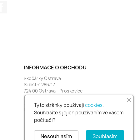
Facebook
INFORMACE O OBCHODU
i-kočárky Ostrava
Sídlištní 286/17
724 00 Ostrava - Proskovice
Česko
Zavolejte nám:
774 481 664
Tyto stránky používaji
cookies
.
Napište nám:
i-kocarky@seznam.cz
Souhlasíte s jejich používaním ve vašem
počítači?
Nesouhlasím
Souhlasím