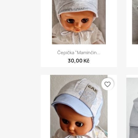
Rychlý náhled

Čepička "Maminčin...
30,00 Kč
favorite_border