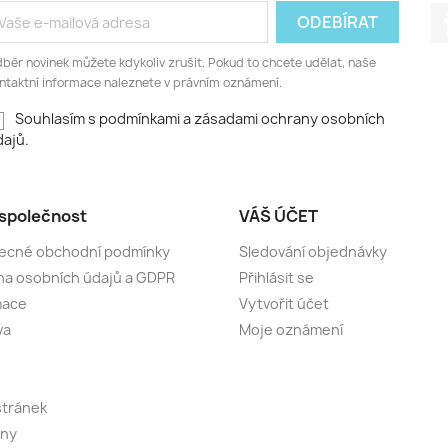
běr novinek můžete kdykoliv zrušit. Pokud to chcete udělat, naše
ntaktní informace naleznete v právním oznámení.
Souhlasím s podmínkami a zásadami ochrany osobních
ajů.
společnost
VÁŠ ÚČET
ecné obchodní podmínky
Sledování objednávky
a osobních údajů a GDPR
Přihlásit se
mace
Vytvořit účet
va
Moje oznámení
stránek
jny