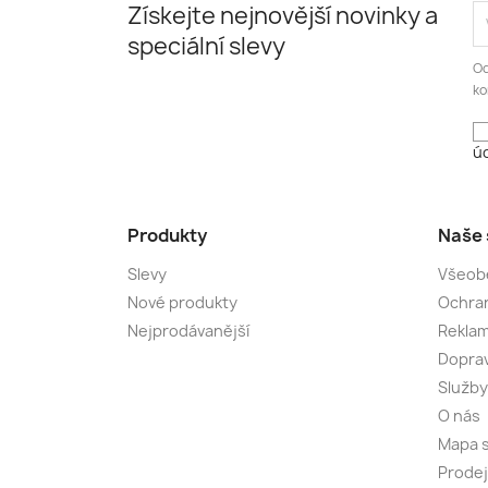
Získejte nejnovější novinky a
speciální slevy
Od
ko
úd
Produkty
Naše 
Slevy
Všeob
Nové produkty
Ochran
Nejprodávanější
Rekla
Dopra
Služby
O nás
Mapa 
Prode