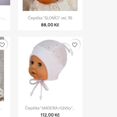
Rychlý náhled

-...
Čepička "SLONÍCI" vel. 36
88,00 Kč
vorite_border
favorite_border
Rychlý náhled

..
Čepička "MADEIRA růžičky"...
112,00 Kč