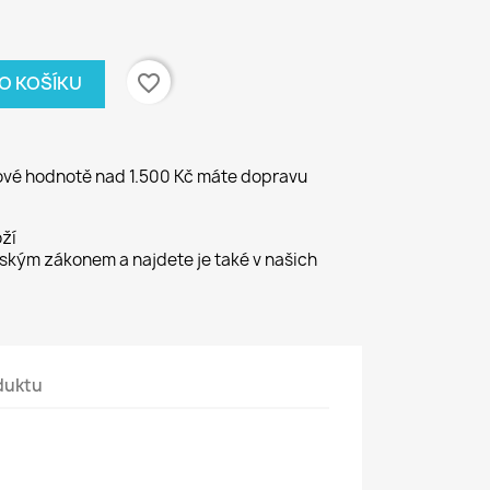
favorite_border
DO KOŠÍKU
kové hodnotě nad 1.500 Kč máte dopravu
ží
kým zákonem a najdete je také v našich
duktu