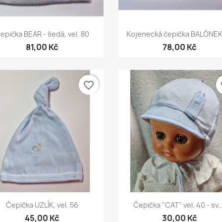
Rychlý náhled
Rychlý náhled


epička BEAR - šedá, vel. 80
Kojenecká čepička BALÓNEK 
81,00 Kč
78,00 Kč
favorite_border
fa
Rychlý náhled
Rychlý náhled


Čepička UZLÍK, vel. 56
Čepička "CAT" vel. 40 - sv..
45,00 Kč
30,00 Kč