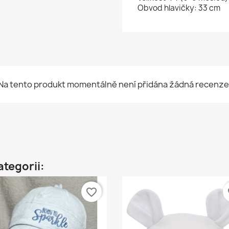
Obvod hlavičky: 33 cm
Na tento produkt momentálně není přidána žádná recenze
ategorii:
favorite_border
fa