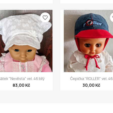
favorite_border
fa
Rychlý náhled
Rychlý náhled


átek "Nevěsta" vel. 46 bílý
Čepička "ROLLER" vel. 46
83,00 Kč
30,00 Kč