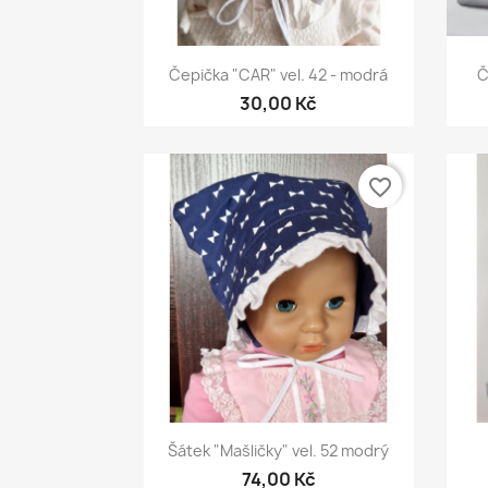
Rychlý náhled

Čepička "CAR" vel. 42 - modrá
Č
30,00 Kč
favorite_border
Rychlý náhled

Šátek "Mašličky" vel. 52 modrý
74,00 Kč