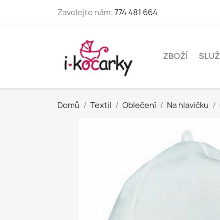
Zavolejte nám:
774 481 664
ZBOŽÍ
SLUŽ
Domů
Textil
Oblečení
Na hlavičku