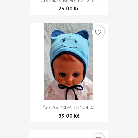
Čepička MIMI, vel. 62 - žlutá
25,00 Kč
favorite_border
Čepička "SMAJLÍK" vel. 42
83,00 Kč