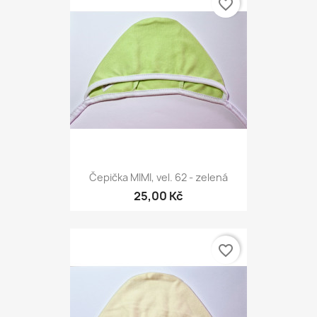
favorite_border
Čepička MIMI, vel. 62 - zelená
25,00 Kč
favorite_border