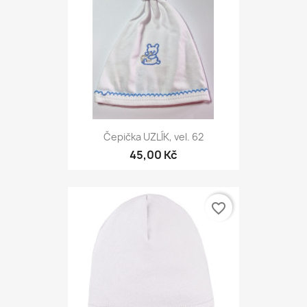
Čepička UZLÍK, vel. 62
45,00 Kč
favorite_border