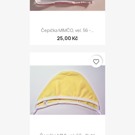
Čepička MIMČO, vel. 56 -...
25,00 Kč
favorite_border