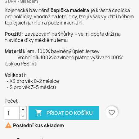
S DPH
Skladem
Kojenecká bavlněná
čepička madeira
je krásná čepička
pro holčičky, vhodná na letní dny, lze ji však využít i během
teplejších jarních a podzimních dní.
Použití:
zavazování na šňůrky - velmi dobře drží na
hlavičce díky měkkému lemu
Materiál:
lem : 100% bavlněný úplet Jersey
vrchní díl: 100% bavlněné plátno vyšívané 100%
lesklou PES nití
Velikosti:
- XS pro věk 0-2 měsíce
- S pro věk 3-5 měsíců
Počet

favorite_border
PŘIDAT DO KOŠÍKU

Poslední kus skladem