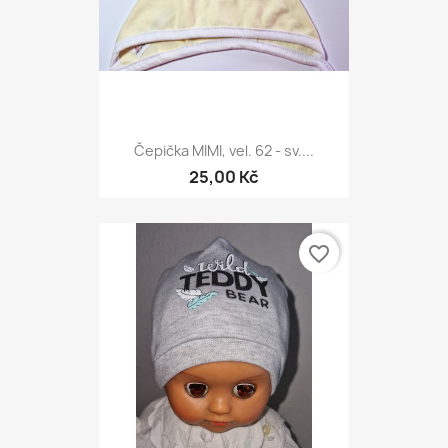
Čepička MIMI, vel. 62 - sv....
25,00 Kč
favorite_border