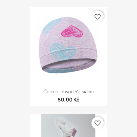
favorite_border
Čepice, obvod 52-54 cm
50,00 Kč
favorite_border