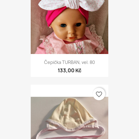
Čepička TURBAN, vel. 80
133,00 Kč
favorite_border