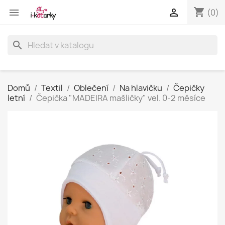
shopping_cart


(0)
search
Domů
Textil
Oblečení
Na hlavičku
Čepičky
letní
Čepička "MADEIRA mašličky" vel. 0-2 měsíce