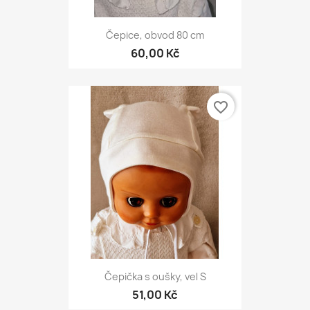
Čepice, obvod 80 cm
60,00 Kč
favorite_border
Čepička s oušky, vel S
51,00 Kč