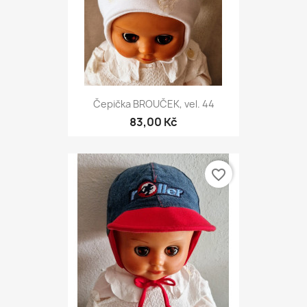
Čepička BROUČEK, vel. 44
83,00 Kč
favorite_border