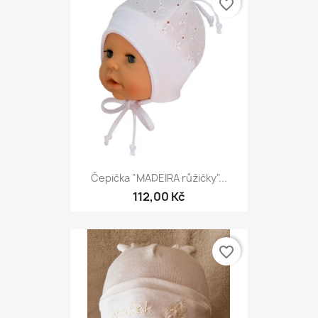
favorite_border
Čepička "MADEIRA růžičky"...
112,00 Kč
favorite_border