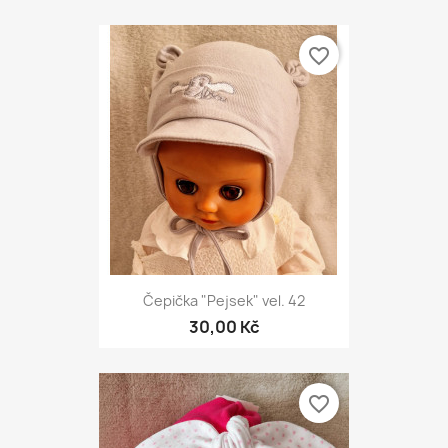
favorite_border
Čepička "Pejsek" vel. 42
30,00 Kč
favorite_border