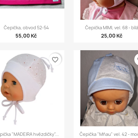
Rychlý náhled
Rychlý náhled


Čepička, obvod 52-54
Čepička MIMI, vel. 68 - bíl
55,00 Kč
25,00 Kč
favorite_border
fa
Rychlý náhled
Rychlý náhled


pička "MADEIRA hvězdičky"...
Čepička "Mňau" vel. 42 - mo