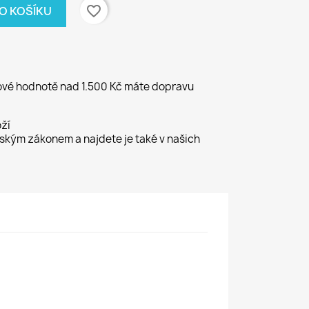
favorite_border
DO KOŠÍKU
kové hodnotě nad 1.500 Kč máte dopravu
ží
kým zákonem a najdete je také v našich