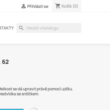
shopping_cart

Košík
(0)
Přihlásit se
search
NTAKTY
. 62
elikost se dá upravit právě pomocí uzlíku.
 medvídka se srdíčkem.