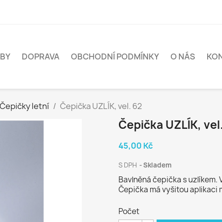
BY
DOPRAVA
OBCHODNÍ PODMÍNKY
O NÁS
KO
Čepičky letní
Čepička UZLÍK, vel. 62
Čepička UZLÍK, vel
45,00 Kč
S DPH
Skladem
Bavlněná čepička s uzlíkem. V
Čepička má vyšitou aplikaci
Počet