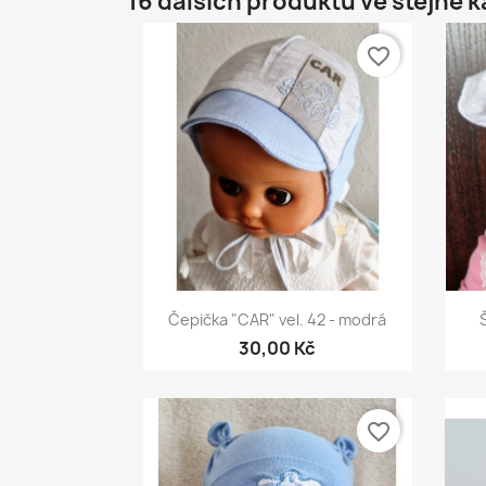
16 dalších produktů ve stejné k
favorite_border
Rychlý náhled

Čepička "CAR" vel. 42 - modrá
30,00 Kč
favorite_border