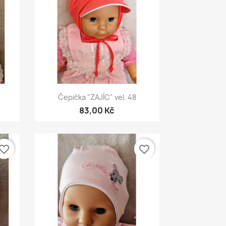
Rychlý náhled

Čepička "ZAJÍC" vel. 48
83,00 Kč
vorite_border
favorite_border