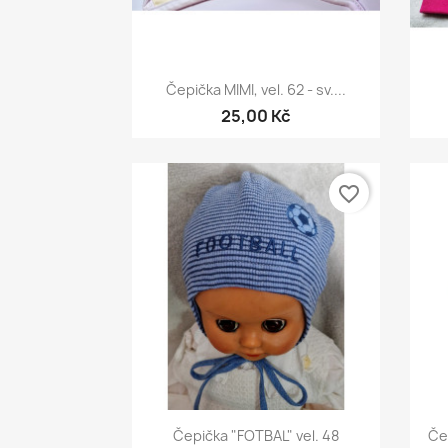
Rychlý náhled

Čepička MIMI, vel. 62 - sv....
25,00 Kč
favorite_border
Rychlý náhled

Čepička "FOTBAL" vel. 48
Če