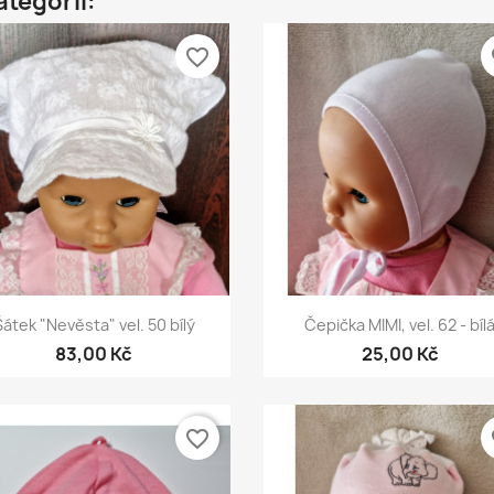
ategorii:
favorite_border
fa
Rychlý náhled
Rychlý náhled


Šátek "Nevěsta" vel. 50 bílý
Čepička MIMI, vel. 62 - bíl
83,00 Kč
25,00 Kč
favorite_border
fa