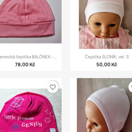
Rychlý náhled
Rychlý náhled


enecká čepička BALÓNEK -...
Čepička SLONÍK, vel. S
78,00 Kč
50,00 Kč
favorite_border
fa