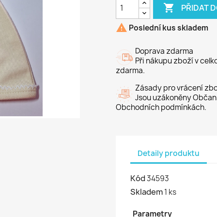

PŘIDAT 

Poslední kus skladem
Doprava zdarma
Při nákupu zboží v cel
zdarma.
Zásady pro vrácení zbo
Jsou uzákoněny Občans
Obchodních podmínkách.
Detaily produktu
Kód
34593
Skladem
1 ks
Parametry