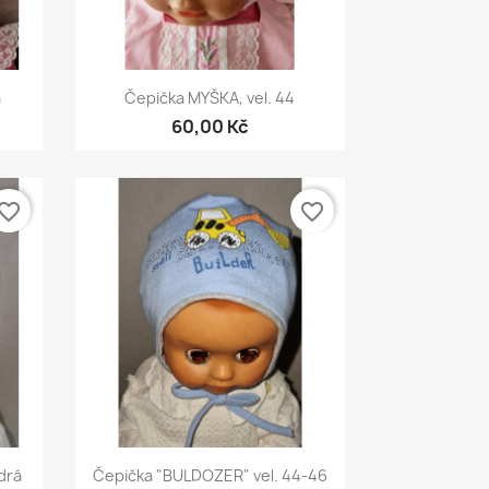
Rychlý náhled

á
Čepička MYŠKA, vel. 44
60,00 Kč
vorite_border
favorite_border
Rychlý náhled

drá
Čepička "BULDOZER" vel. 44-46