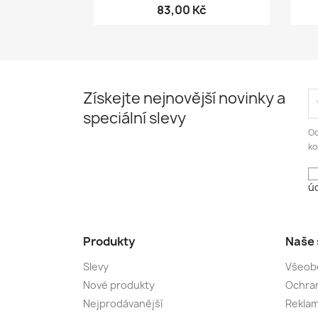
83,00 Kč
Získejte nejnovější novinky a
speciální slevy
Od
ko
úd
Produkty
Naše 
Slevy
Všeob
Nové produkty
Ochran
Nejprodávanější
Rekla