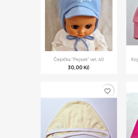
Rychlý náhled

Čepička "Pejsek" vel. 40
Koj
30,00 Kč
favorite_border