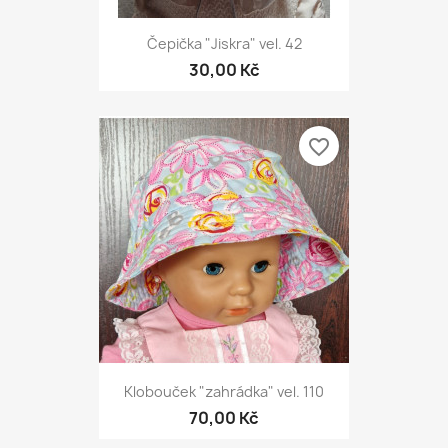
Čepička "Jiskra" vel. 42
30,00 Kč
favorite_border
Klobouček "zahrádka" vel. 110
70,00 Kč