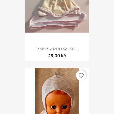
Čepička MIMČO, vel. 56 -...
25,00 Kč
favorite_border