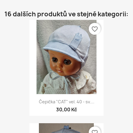
16 dalších produktů ve stejné kategorii:
favorite_border
Čepička "CAT" vel. 40 - sv....
30,00 Kč
favorite_border