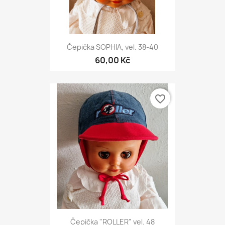
Čepička SOPHIA, vel. 38-40
60,00 Kč
favorite_border
Čepička "ROLLER" vel. 48