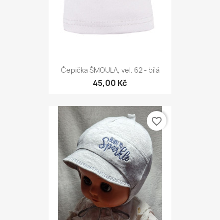
Čepička ŠMOULA, vel. 62 - bílá
45,00 Kč
favorite_border