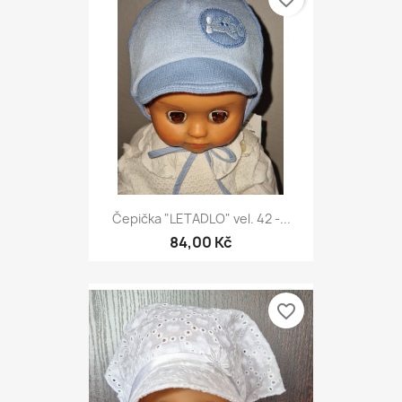
Čepička "LETADLO" vel. 42 -...
84,00 Kč
favorite_border