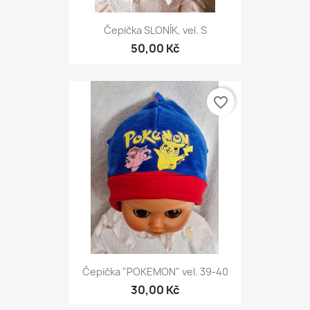
Čepička SLONÍK, vel. S
50,00 Kč
favorite_border
Čepička "POKEMON" vel. 39-40
30,00 Kč