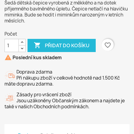
Šedá dětská čepice vyrobená z měkkého a na dotek
příjemného bavlněného úpletu.
Čepice netlačí na hlavičku
miminka.
Bude se hodit i miminkům narozeným v letních
měsících.
Počet

favorite_border
PŘIDAT DO KOŠÍKU

Poslední kus skladem
Doprava zdarma
Při nákupu zboží v celkové hodnotě nad 1.500 Kč
máte dopravu zdarma.
Zásady pro vrácení zboží
Jsou uzákoněny Občanským zákonem a najdete je
také v našich Obchodních podmínkách.