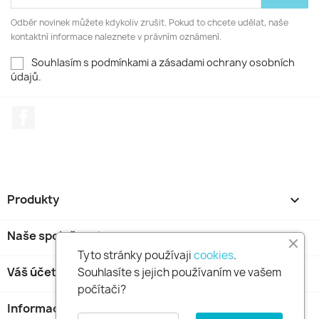
Odběr novinek můžete kdykoliv zrušit. Pokud to chcete udělat, naše
kontaktní informace naleznete v právním oznámení.
Souhlasím s podmínkami a zásadami ochrany osobních
údajů.
Facebook
Produkty

Naše společnost

Tyto stránky používaji
cookies
.
Váš účet

Souhlasíte s jejich používaním ve vašem
počítači?
Informace o obchodu
keyboard_arrow_down