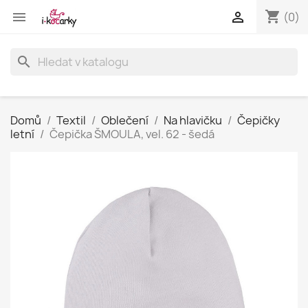
shopping_cart


(0)
search
Domů
Textil
Oblečení
Na hlavičku
Čepičky
letní
Čepička ŠMOULA, vel. 62 - šedá