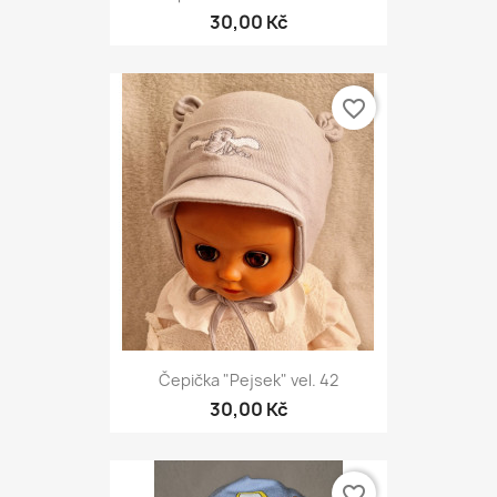
30,00 Kč
favorite_border
Čepička "Pejsek" vel. 42
30,00 Kč
favorite_border