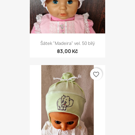
Šátek "Madeira" vel. 50 bílý
83,00 Kč
favorite_border