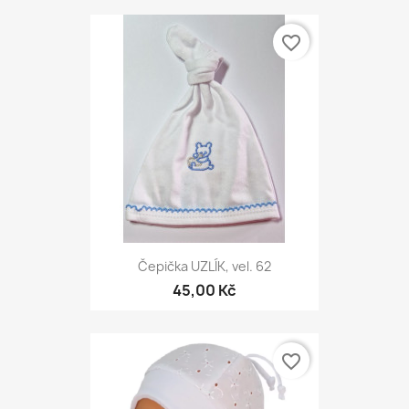
favorite_border
Čepička UZLÍK, vel. 62
45,00 Kč
favorite_border