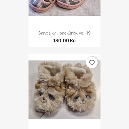
Sandálky - bačkůrky, vel. 19
130,00 Kč
favorite_border