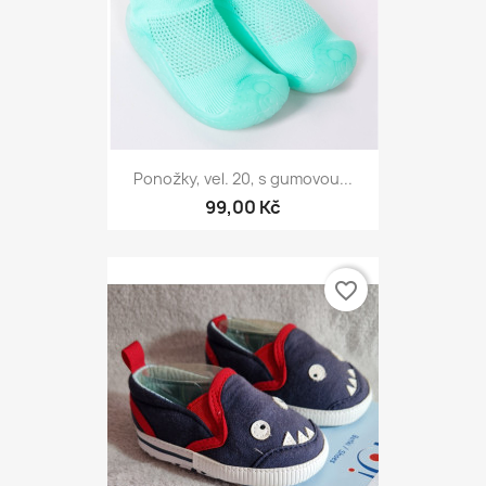
Ponožky, vel. 20, s gumovou...
99,00 Kč
favorite_border