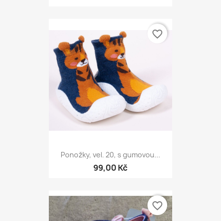
favorite_border
Ponožky, vel. 20, s gumovou...
99,00 Kč
favorite_border