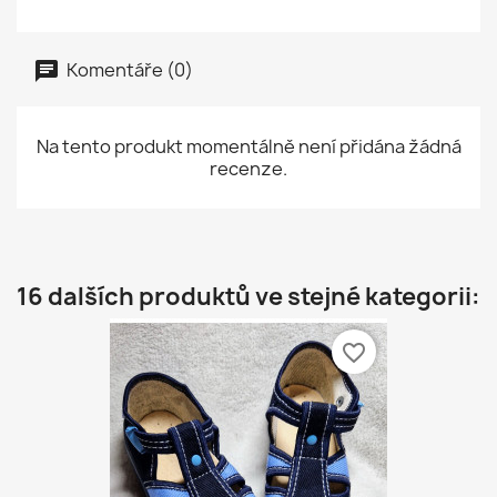
Komentáře (0)
Na tento produkt momentálně není přidána žádná
recenze.
16 dalších produktů ve stejné kategorii:
favorite_border