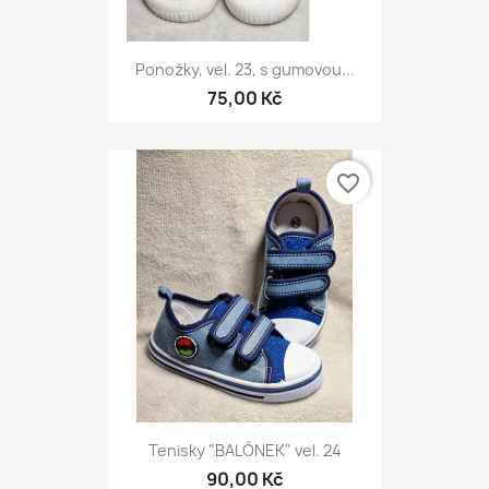
Ponožky, vel. 23, s gumovou...
75,00 Kč
favorite_border
Tenisky "BALÓNEK" vel. 24
90,00 Kč