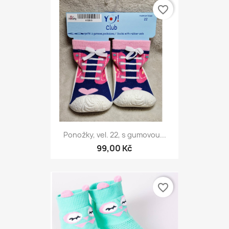
favorite_border
Ponožky, vel. 22, s gumovou...
99,00 Kč
favorite_border