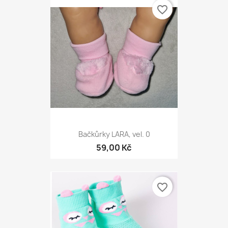
favorite_border
Bačkůrky LARA, vel. 0
59,00 Kč
favorite_border