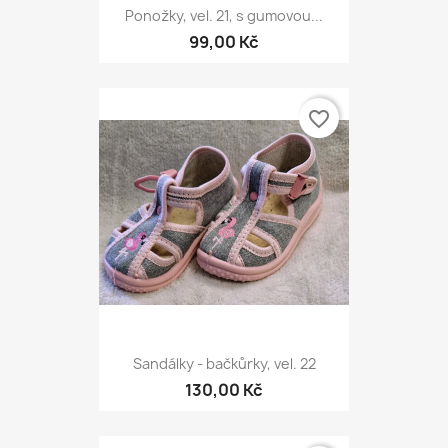
Ponožky, vel. 21, s gumovou...
99,00 Kč
favorite_border
Sandálky - bačkůrky, vel. 22
130,00 Kč