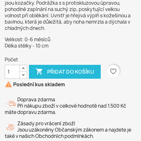
jsou kozačky. Podrážka s
s protiskluzovou úpravou,
pohodlné zapínání na suchý zip, poskytující velkou
volnost při oblékání. Uvnitř je hřejivá výplň s kožešinou a
bavlnou, která je důležitá, aby noha nemrzla a dýchala v
chladných dnech.
Velikost: 0-6 měsíců
Délka stélky - 10 cm
Počet

favorite_border
PŘIDAT DO KOŠÍKU

Poslední kus skladem
Doprava zdarma
Při nákupu zboží v celkové hodnotě nad 1.500 Kč
máte dopravu zdarma.
Zásady pro vrácení zboží
Jsou uzákoněny Občanským zákonem a najdete je
také v našich Obchodních podmínkách.