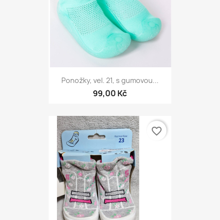
Ponožky, vel. 21, s gumovou...
99,00 Kč
favorite_border