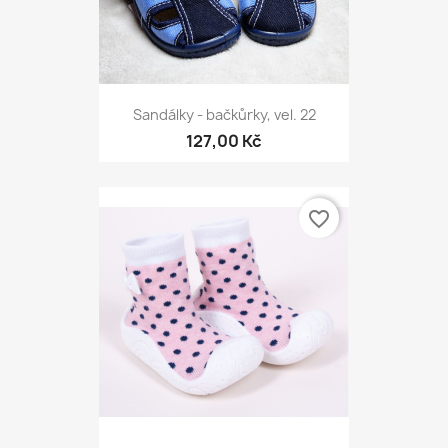
Sandálky - bačkůrky, vel. 22
127,00 Kč
favorite_border