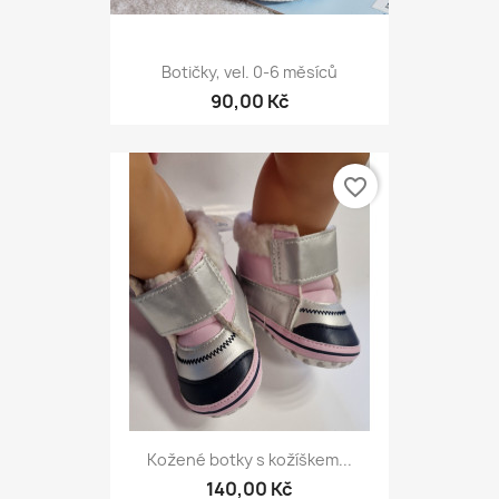
Botičky, vel. 0-6 měsíců
90,00 Kč
favorite_border
Kožené botky s kožíškem...
140,00 Kč