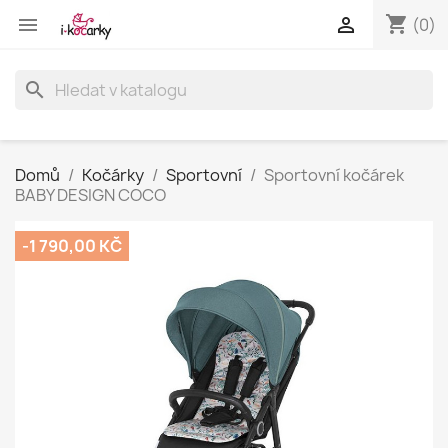
shopping_cart


(0)
search
Domů
Kočárky
Sportovní
Sportovní kočárek
BABY DESIGN COCO
-1 790,00 KČ