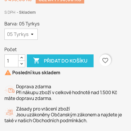
S DPH
Skladem
Barva: 05 Tyrkys
Počet

favorite_border
PŘIDAT DO KOŠÍKU

Poslední kus skladem
Doprava zdarma
Při nákupu zboží v celkové hodnotě nad 1.500 Kč
máte dopravu zdarma.
Zásady pro vrácení zboží
Jsou uzákoněny Občanským zákonem a najdete je
také v našich Obchodních podmínkách.