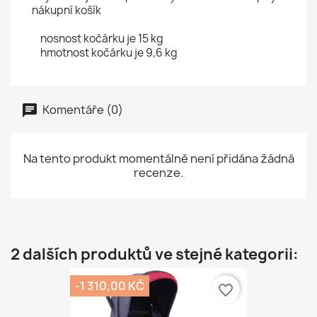
nákupní košík
nosnost kočárku je 15 kg
hmotnost kočárku je 9,6 kg
Komentáře (0)
Na tento produkt momentálně není přidána žádná
recenze.
2 dalších produktů ve stejné kategorii:
-1 310,00 KČ
favorite_border