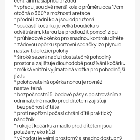
centrální nášlapnou brzdou
* vpředu jsou dvě menší kola o průměru cca 17cm
otočná o 360° s možností aretace
* přední i zadní kola jsou odpružená
* součástí kočárku je velká boudička s
odvětráním, kterou lze prodloužit pomocí zipu
* průhledové okénko pro snadnou kontrolu dítěte
* zádovou opěrku sportovní sedačky lze plynule
nastavit do ležící polohy
* široké sezení nabízí dostatečně pohodlný
prostor a zajišťuje dlouhodobé používání kočárku
* měkká vnitřní vyjímatelná vložka pro pohodlnější
jízdu
* polohovatelná opěrka nohou je rovněž
nastavitelná
* bezpečnostní 5-bodové pásy s polstrováním a
odnímatelné madlo před dítětem zajišťují
bezpečnost dítěte
* proti nepřízni počasí chrání dítě praktický
nánožník
* rukojeť kočárku a madlo před dítětem jsou
potaženy eko kůží
* výhodou je velmi prostorný a snadno dostupný