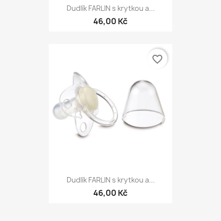
Dudlík FARLIN s krytkou a...
46,00 Kč
favorite_border
Dudlík FARLIN s krytkou a...
46,00 Kč