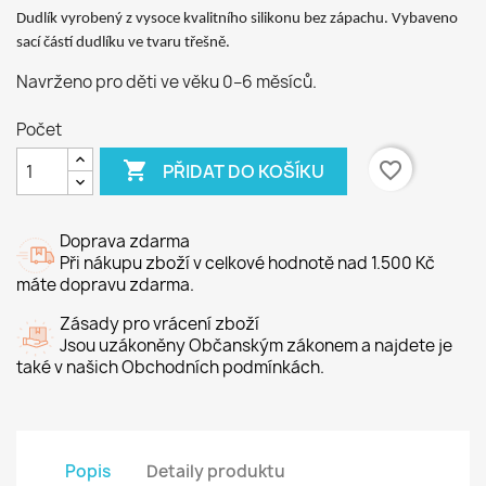
Dudlík vyrobený z vysoce kvalitního silikonu bez zápachu. Vybaveno
sací částí dudlíku ve tvaru třešně.
Navrženo pro děti ve věku 0–6 měsíců.
Počet

favorite_border
PŘIDAT DO KOŠÍKU
Doprava zdarma
Při nákupu zboží v celkové hodnotě nad 1.500 Kč
máte dopravu zdarma.
Zásady pro vrácení zboží
Jsou uzákoněny Občanským zákonem a najdete je
také v našich Obchodních podmínkách.
Popis
Detaily produktu