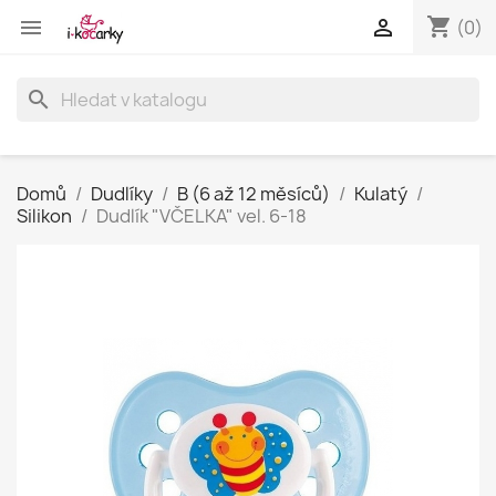
shopping_cart


(0)
search
Domů
Dudlíky
B (6 až 12 měsíců)
Kulatý
Silikon
Dudlík "VČELKA" vel. 6-18