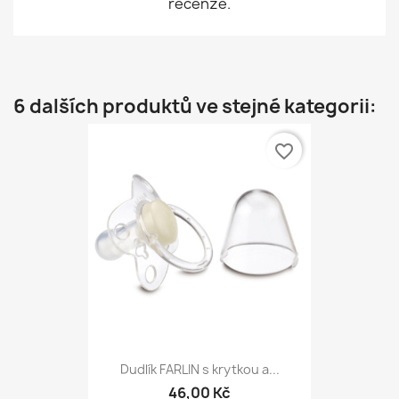
recenze.
6 dalších produktů ve stejné kategorii:
favorite_border
Dudlík FARLIN s krytkou a...
46,00 Kč