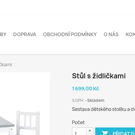
BY
DOPRAVA
OBCHODNÍ PODMÍNKY
O NÁS
KO
ičkami
Stůl s židličkami
1 699,00 Kč
S DPH
Skladem
Sestava dětského stolíku a d
Počet

PŘIDAT 