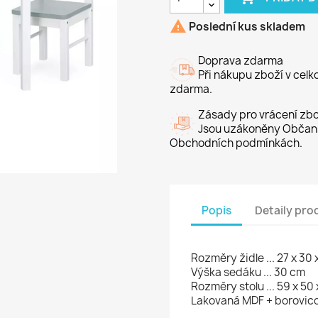

Poslední kus skladem
Doprava zdarma
Při nákupu zboží v cel
zdarma.
Zásady pro vrácení zbo
Jsou uzákoněny Občans
Obchodních podmínkách.
Popis
Detaily pro
Rozměry židle ... 27 x 30 
Výška sedáku ... 30 cm
Rozměry stolu ... 59 x 50
Lakovaná MDF + borovico