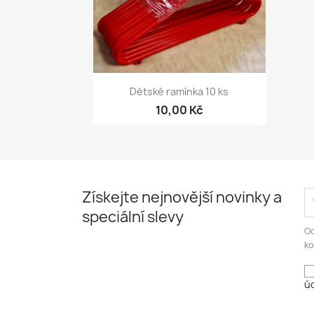
Rychlý náhled

Dětské ramínka 10 ks
10,00 Kč
Získejte nejnovější novinky a
speciální slevy
Od
ko
úd