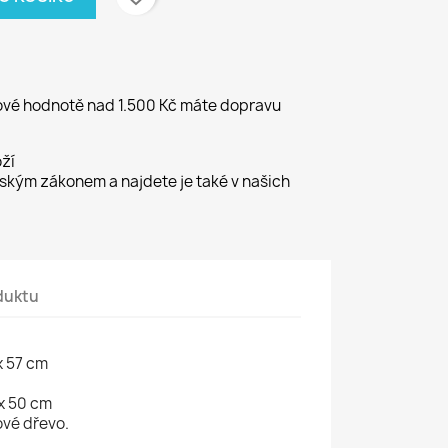
kové hodnotě nad 1.500 Kč máte dopravu
ží
kým zákonem a najdete je také v našich
duktu
x 57 cm
 x 50 cm
vé dřevo.