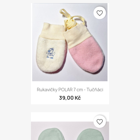
favorite_border
Rukavičky POLAR 7 cm - Tučňáci
39,00 Kč
favorite_border