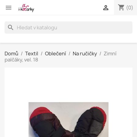
shopping_cart


(0)
search
Domů
Textil
Oblečení
Na ručičky
Zimní
palčáky, vel. 18