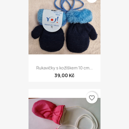
Rukavičky s kožíškem 10 cm...
39,00 Kč
favorite_border