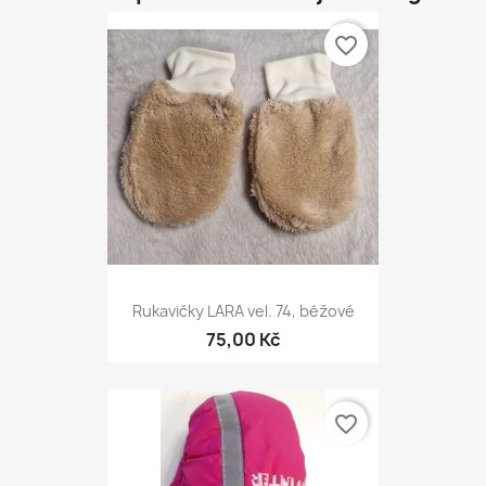
favorite_border
Rukavičky LARA vel. 74, béžové
75,00 Kč
favorite_border