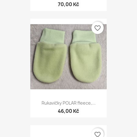
70,00 Kč
favorite_border
Rukavičky POLAR fleece,...
46,00 Kč
favorite_border