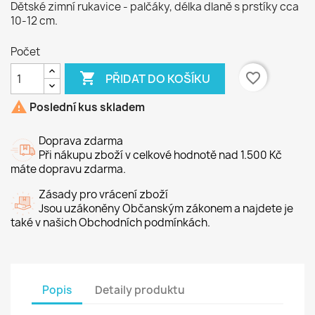
Dětské zimní rukavice - palčáky, délka dlaně s prstíky cca
10-12 cm.
Počet

favorite_border
PŘIDAT DO KOŠÍKU

Poslední kus skladem
Doprava zdarma
Při nákupu zboží v celkové hodnotě nad 1.500 Kč
máte dopravu zdarma.
Zásady pro vrácení zboží
Jsou uzákoněny Občanským zákonem a najdete je
také v našich Obchodních podmínkách.
Popis
Detaily produktu