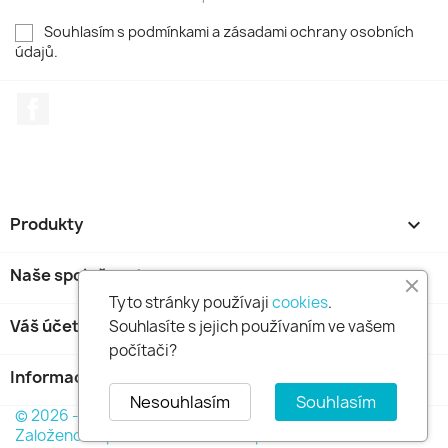
Souhlasím s podmínkami a zásadami ochrany osobních
údajů.
Facebook
Produkty

Naše společnost

Tyto stránky používaji
cookies
.
Váš účet

Souhlasíte s jejich používaním ve vašem
počítači?
Informace o obchodu
keyboard_arrow_down
Nesouhlasím
Souhlasím
© 2026 - GOLDFINCH s.r.o. Všechna práva vyhrazena.
Založeno na platformě PrestaShop™