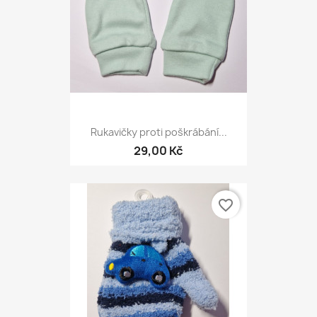
Rukavičky proti poškrábání...
29,00 Kč
favorite_border