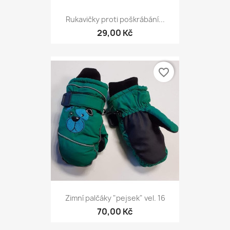
Rukavičky proti poškrábání...
29,00 Kč
favorite_border
Zimní palčáky "pejsek" vel. 16
70,00 Kč