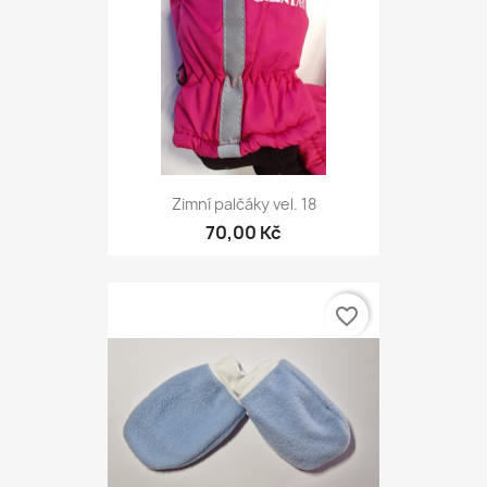
Zimní palčáky vel. 18
70,00 Kč
favorite_border