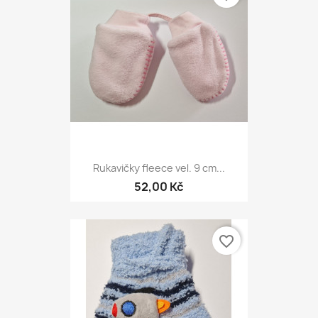
Rukavičky fleece vel. 9 cm...
52,00 Kč
favorite_border