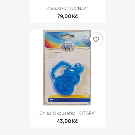
Kousátko "TUČŇÁK"
79,00 Kč
favorite_border
Chladící kousátko "KYTARA"
43,00 Kč