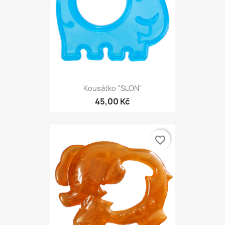
Kousátko "SLON"
45,00 Kč
favorite_border