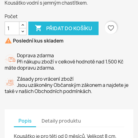
Kousátko vodní s jemným chastítkem.
Počet

favorite_border
PŘIDAT DO KOŠÍKU

Poslední kus skladem
Doprava zdarma
Při nákupu zboží v celkové hodnotě nad 1.500 Kč
máte dopravu zdarma.
Zásady pro vrácení zboží
Jsou uzákoněny Občanským zákonem a najdete je
také v našich Obchodních podmínkách.
Popis
Detaily produktu
Kousátko je pro těti od 0 měsíců. Velikost 8 cm.