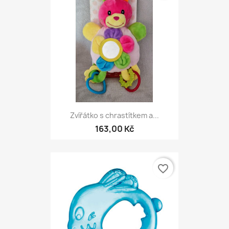
Zvířátko s chrastítkem a...
163,00 Kč
favorite_border