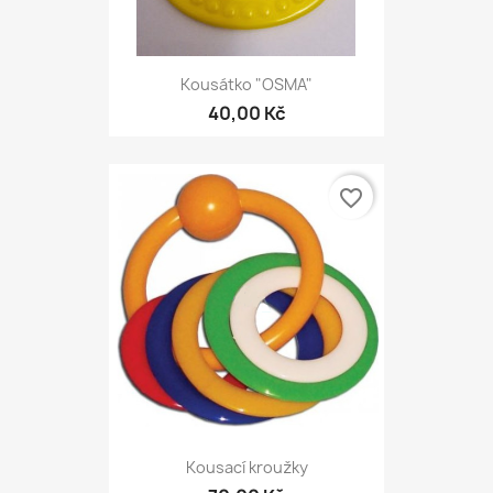
Kousátko "OSMA"
40,00 Kč
favorite_border
Kousací kroužky