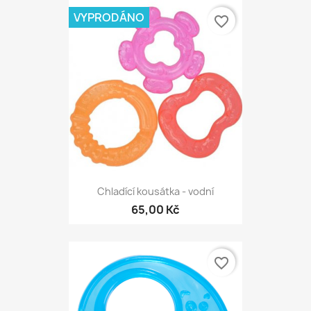
VYPRODÁNO
favorite_border
Chladící kousátka - vodní
65,00 Kč
favorite_border