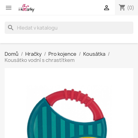
shopping_cart


(0)
search
Domů
Hračky
Pro kojence
Kousátka
Kousátko vodní s chrastítkem