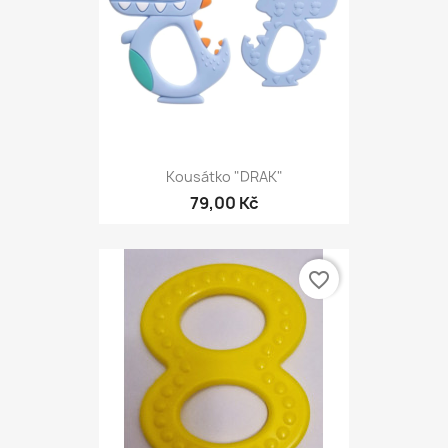
Kousátko "DRAK"
79,00 Kč
favorite_border