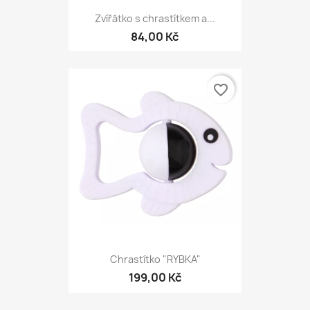
Zvířátko s chrastítkem a...
84,00 Kč
favorite_border
Chrastítko "RYBKA"
199,00 Kč