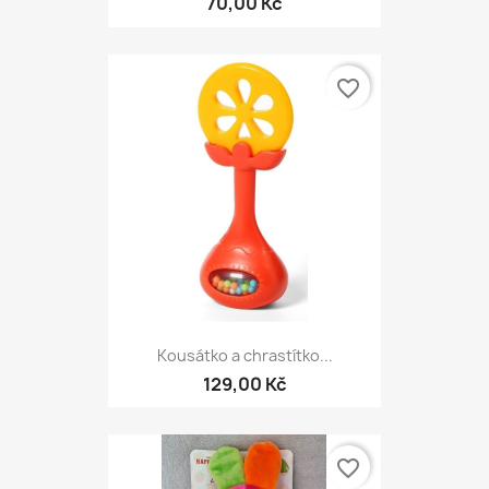
70,00 Kč
favorite_border
Kousátko a chrastítko...
129,00 Kč
favorite_border