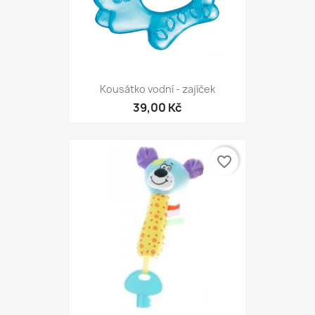
Kousátko vodní - zajíček
39,00 Kč
favorite_border