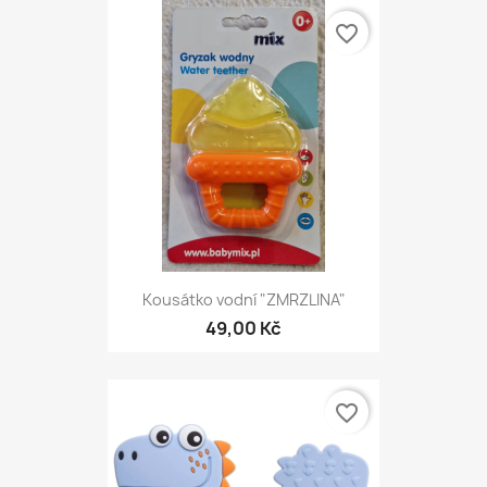
favorite_border
Kousátko vodní "ZMRZLINA"
49,00 Kč
favorite_border