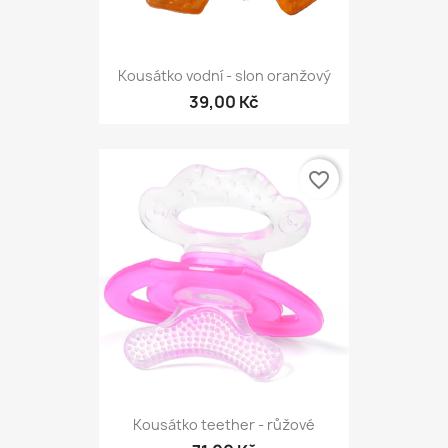
Kousátko vodní - slon oranžový
39,00 Kč
favorite_border
Kousátko teether - růžové