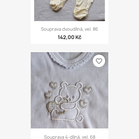
Souprava dvoudílná, vel. 86
142,00 Kč
favorite_border
Souprava 4-dílná, vel. 68