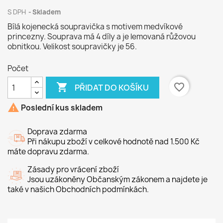
S DPH
Skladem
Bílá kojenecká soupravička s motivem medvíkové
princezny. Souprava má 4 díly a je lemovaná růžovou
obnitkou. Velikost soupravičky je 56.
Počet

favorite_border
PŘIDAT DO KOŠÍKU

Poslední kus skladem
Doprava zdarma
Při nákupu zboží v celkové hodnotě nad 1.500 Kč
máte dopravu zdarma.
Zásady pro vrácení zboží
Jsou uzákoněny Občanským zákonem a najdete je
také v našich Obchodních podmínkách.