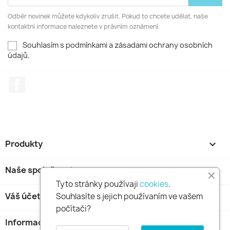
Odběr novinek můžete kdykoliv zrušit. Pokud to chcete udělat, naše
kontaktní informace naleznete v právním oznámení.
Souhlasím s podmínkami a zásadami ochrany osobních
údajů.
Facebook
Produkty

Naše společnost

Tyto stránky používaji
cookies
.
Váš účet

Souhlasíte s jejich používaním ve vašem
počítači?
Informace o obchodu
keyboard_arrow_down