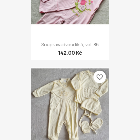
Souprava dvoudílná, vel. 86
142,00 Kč
favorite_border