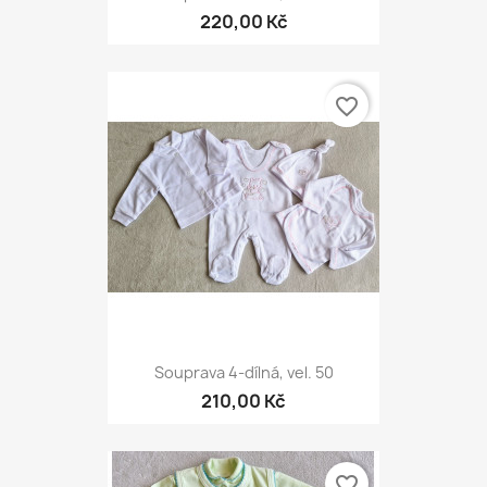
220,00 Kč
favorite_border
Souprava 4-dílná, vel. 50
210,00 Kč
favorite_border