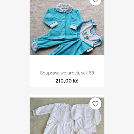
Souprava welurová, vel. 68
210,00 Kč
favorite_border