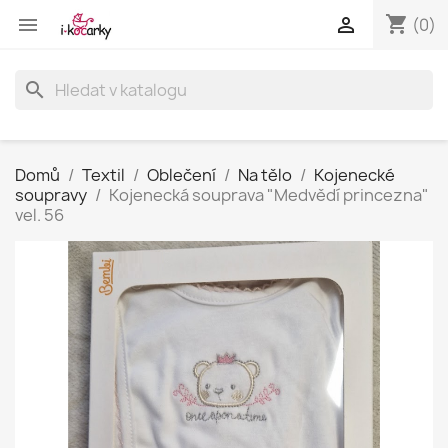
shopping_cart


(0)
search
Domů
Textil
Oblečení
Na tělo
Kojenecké
soupravy
Kojenecká souprava "Medvědí princezna"
vel. 56