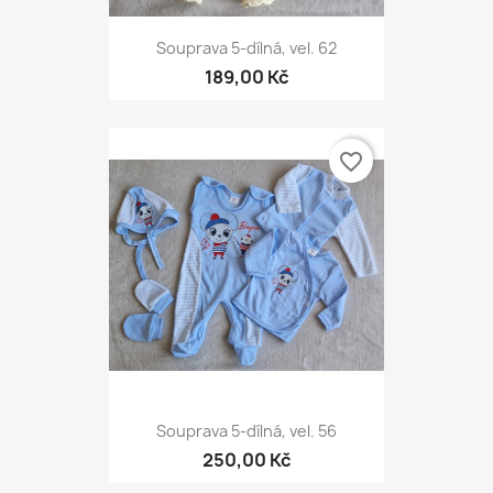
Souprava 5-dílná, vel. 62
189,00 Kč
favorite_border
Souprava 5-dílná, vel. 56
250,00 Kč