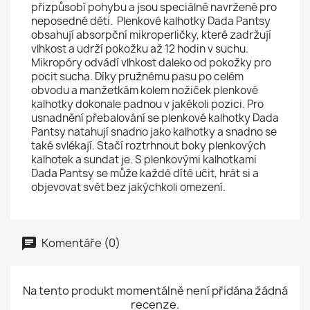
přizpůsobí pohybu a jsou speciálně navržené pro
neposedné děti. Plenkové kalhotky Dada Pantsy
obsahují absorpční mikroperličky, které zadržují
vlhkost a udrží pokožku až 12 hodin v suchu.
Mikropóry odvádí vlhkost daleko od pokožky pro
pocit sucha. Díky pružnému
pasu po celém
obvodu a manžetkám kolem nožiček plenkové
kalhotky dokonale padnou v jakékoli pozici. Pro
usnadnění přebalování se plenkové kalhotky Dada
Pantsy natahují snadno jako kalhotky a snadno se
také svlékají. Stačí roztrhnout boky plenkových
kalhotek a sundat je. S plenkovými kalhotkami
Dada Pantsy se může každé dítě učit, hrát si a
objevovat svět bez jakýchkoli omezení.
Komentáře (0)
Na tento produkt momentálně není přidána žádná
recenze.