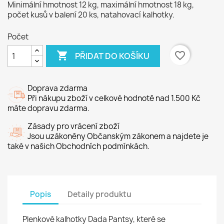
Minimální hmotnost 12 kg, maximální hmotnost 18 kg,
počet kusů v balení 20 ks, natahovací kalhotky.
Počet

favorite_border
PŘIDAT DO KOŠÍKU
Doprava zdarma
Při nákupu zboží v celkové hodnotě nad 1.500 Kč
máte dopravu zdarma.
Zásady pro vrácení zboží
Jsou uzákoněny Občanským zákonem a najdete je
také v našich Obchodních podmínkách.
Popis
Detaily produktu
Plenkové kalhotky Dada Pantsy, které se