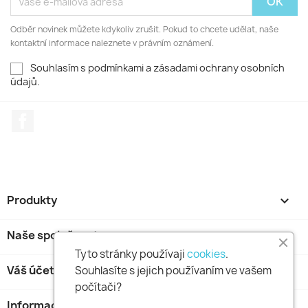
Odběr novinek můžete kdykoliv zrušit. Pokud to chcete udělat, naše
kontaktní informace naleznete v právním oznámení.
Souhlasím s podmínkami a zásadami ochrany osobních
údajů.
Facebook
Produkty

Naše společnost

Tyto stránky používaji
cookies
.
Váš účet

Souhlasíte s jejich používaním ve vašem
počítači?
Informace o obchodu
keyboard_arrow_down