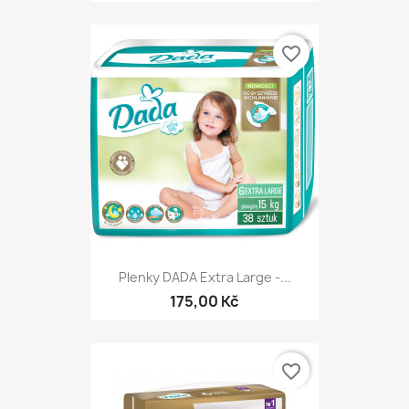
favorite_border
Plenky DADA Extra Large -...
175,00 Kč
favorite_border