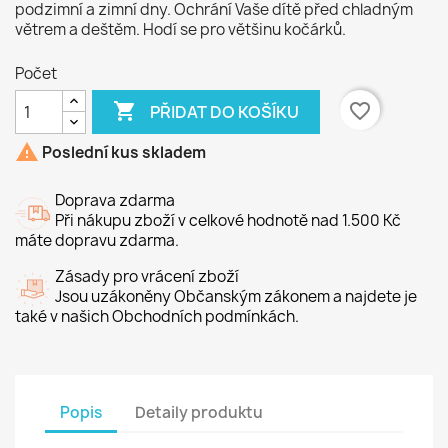
podzimní a zimní dny. Ochrání Vaše dítě před chladným
větrem a deštěm. Hodí se pro většinu kočárků.
Počet

favorite_border
PŘIDAT DO KOŠÍKU

Poslední kus skladem
Doprava zdarma
Při nákupu zboží v celkové hodnotě nad 1.500 Kč
máte dopravu zdarma.
Zásady pro vrácení zboží
Jsou uzákoněny Občanským zákonem a najdete je
také v našich Obchodních podmínkách.
Popis
Detaily produktu