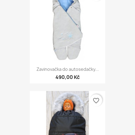
Zavinovačka do autosedačky...
490,00 Kč
favorite_border