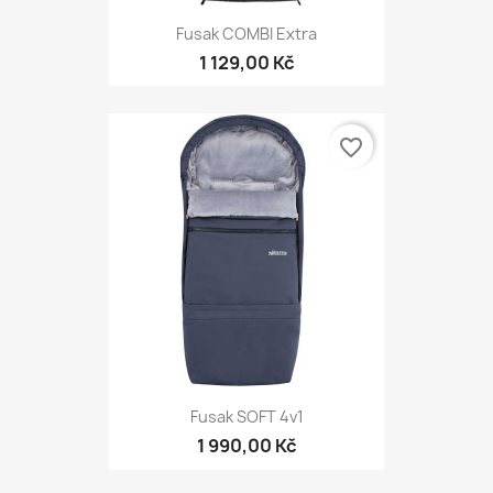
Fusak COMBI Extra
1 129,00 Kč
favorite_border
Fusak SOFT 4v1
1 990,00 Kč