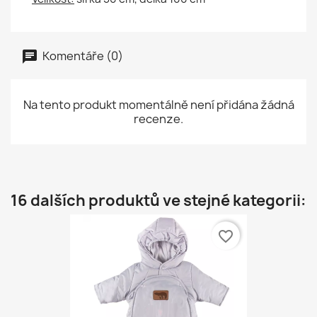
Komentáře (0)
Na tento produkt momentálně není přidána žádná
recenze.
16 dalších produktů ve stejné kategorii:
favorite_border