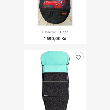
Fusak WOLF car
1 690,00 Kč
favorite_border