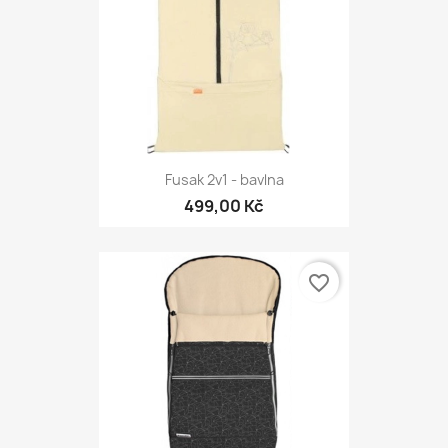
Fusak 2v1 - bavlna
499,00 Kč
favorite_border