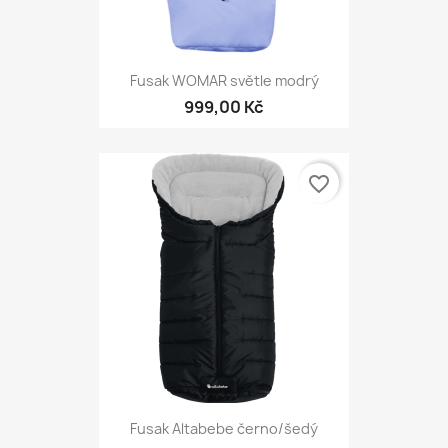
Fusak WOMAR světle modrý
999,00 Kč
favorite_border
Fusak Altabebe černo/šedý