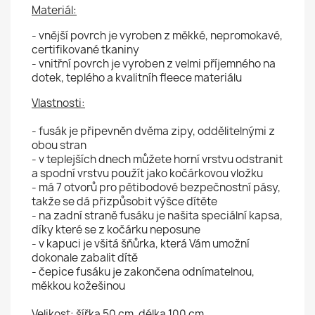
Materiál:
- vnější povrch je vyroben z měkké, nepromokavé,
certifikované tkaniny
- vnitřní povrch je vyroben z velmi příjemného na
dotek, teplého a kvalitníh fleece materiálu
Vlastnosti:
- fusák je připevněn dvěma zipy, oddělitelnými z
obou stran
- v teplejších dnech můžete horní vrstvu odstranit
a spodní vrstvu použít jako kočárkovou vložku
- má 7 otvorů pro pětibodové bezpečnostní pásy,
takže se dá přizpůsobit výšce dítěte
- na zadní straně fusáku je našita speciální kapsa,
díky které se z kočárku neposune
- v kapuci je všitá šňůrka, která Vám umožní
dokonale zabalit dítě
- čepice fusáku je zakončena odnímatelnou,
měkkou kožešinou
Velikost:
šířka 50 cm, délka 100 cm