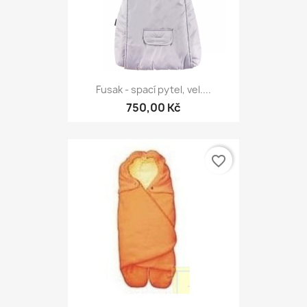
Fusak - spací pytel, vel....
750,00 Kč
favorite_border