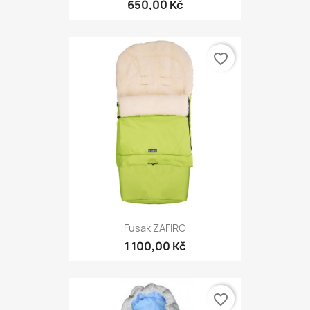
650,00 Kč
favorite_border
Fusak ZAFIRO
1 100,00 Kč
favorite_border