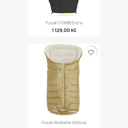
Fusak COMBI Extra
1 129,00 Kč
favorite_border
Fusak Altabebe béžový