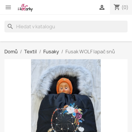
shopping_cart


(0)
search
Domů
Textil
Fusaky
Fusak WOLF lapač snů