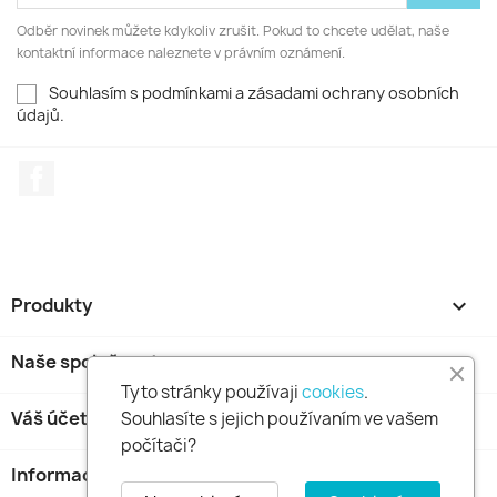
Odběr novinek můžete kdykoliv zrušit. Pokud to chcete udělat, naše
kontaktní informace naleznete v právním oznámení.
Souhlasím s podmínkami a zásadami ochrany osobních
údajů.
Facebook
Produkty

Naše společnost

Tyto stránky používaji
cookies
.
Váš účet

Souhlasíte s jejich používaním ve vašem
počítači?
Informace o obchodu
keyboard_arrow_down