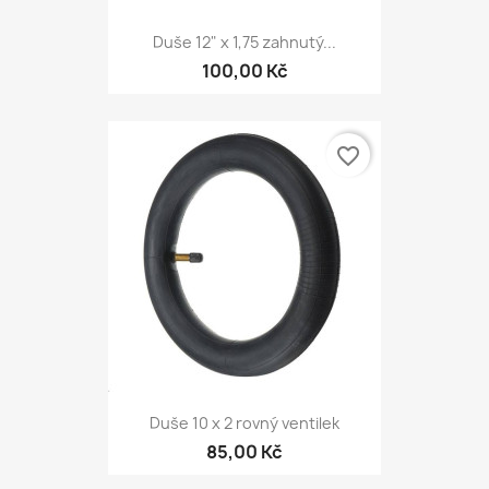
Duše 12" x 1,75 zahnutý...
100,00 Kč
favorite_border
Duše 10 x 2 rovný ventilek
85,00 Kč