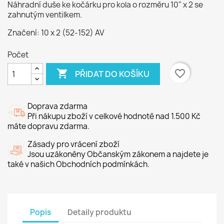
Náhradní duše ke kočárku pro kola o rozměru 10" x 2 se
zahnutým ventilkem.
Značení: 10 x 2 (52-152) AV
Počet

favorite_border
PŘIDAT DO KOŠÍKU
Doprava zdarma
Při nákupu zboží v celkové hodnotě nad 1.500 Kč
máte dopravu zdarma.
Zásady pro vrácení zboží
Jsou uzákoněny Občanským zákonem a najdete je
také v našich Obchodních podmínkách.
Popis
Detaily produktu