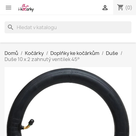
shopping_cart


(0)
search
Domů
Kočárky
Doplňky ke kočárkům
Duše
Duše 10 x 2 zahnutý ventilek 45°