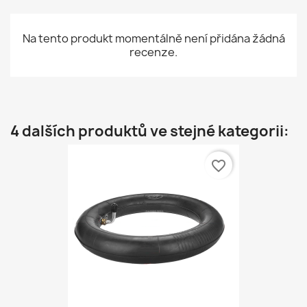
Na tento produkt momentálně není přidána žádná
recenze.
4 dalších produktů ve stejné kategorii:
favorite_border