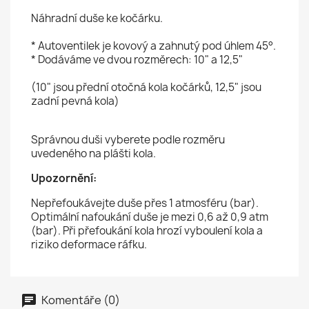
Náhradní duše ke kočárku.
* Autoventilek je kovový a zahnutý pod úhlem 45°.
* Dodáváme ve dvou rozměrech: 10" a 12,5"
(10" jsou přední otočná kola kočárků, 12,5" jsou
zadní pevná kola)
Správnou duši vyberete podle rozměru
uvedeného na plášti kola.
Upozornění:
Nepřefoukávejte duše přes 1 atmosféru (bar).
Optimální nafoukání duše je mezi 0,6 až 0,9 atm
(bar). Při přefoukání kola hrozí vyboulení kola a
riziko deformace ráfku.
Komentáře (0)