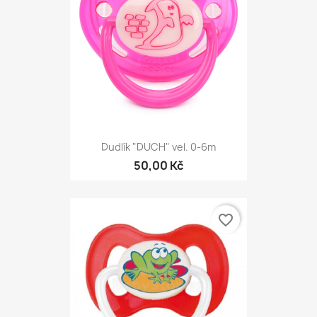
Dudlík "DUCH" vel. 0-6m
50,00 Kč
favorite_border