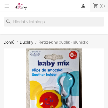
shopping_cart


(0)
search
Domů
Dudlíky
Řetízek na dudlík - sluníčko