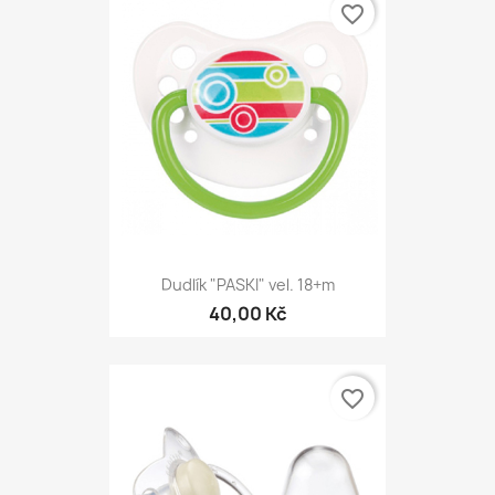
favorite_border
Dudlík "PASKI" vel. 18+m
40,00 Kč
favorite_border