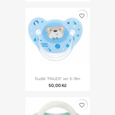
favorite_border
Dudlík "FRAJER" vel. 6-18m
50,00 Kč
favorite_border