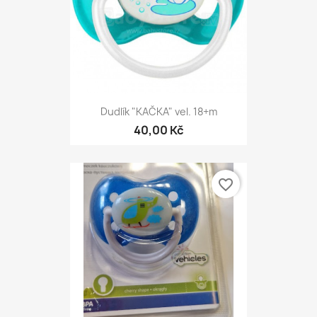
Dudlík "KAČKA" vel. 18+m
40,00 Kč
favorite_border