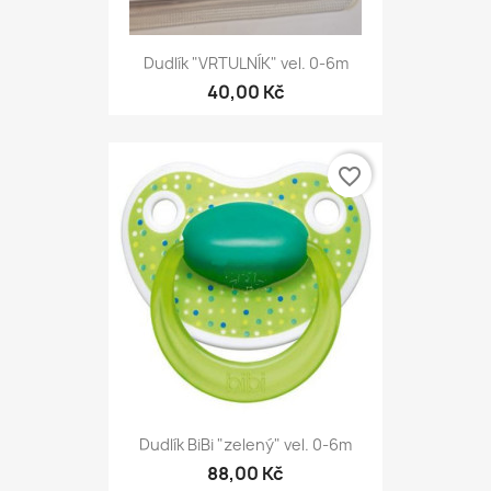
Dudlík "VRTULNÍK" vel. 0-6m
40,00 Kč
favorite_border
Dudlík BiBi "zelený" vel. 0-6m
88,00 Kč