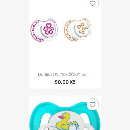
favorite_border
Dudlík LOVI "SRDÍČKA" vel....
50,00 Kč
favorite_border