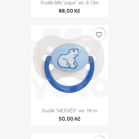
Dudlík BiBi "papa" vel. 6-12m
88,00 Kč
favorite_border
Dudlík "MEDVĚD" vel. 18+m
50,00 Kč