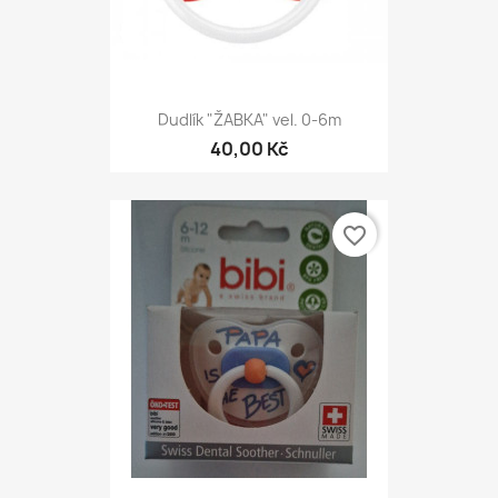
Dudlík "ŽABKA" vel. 0-6m
40,00 Kč
favorite_border