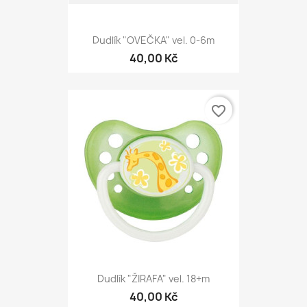
Dudlík "OVEČKA" vel. 0-6m
40,00 Kč
favorite_border
Dudlík "ŽIRAFA" vel. 18+m
40,00 Kč