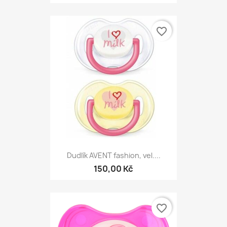
favorite_border
Dudlík AVENT fashion, vel....
150,00 Kč
favorite_border