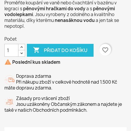
Proměňte koupání ve vaně nebo čvachtání v bazénu v
legraci s
pěnovými hračkami do vody
a s
pěnovými
vodolepkami
. Jsou vyrobeny z odolného a kvalitního
materiálu, díky kterému
nenasáknou vodu
a jen tak se
nepotopí.
Počet

favorite_border
PŘIDAT DO KOŠÍKU

Poslední kus skladem
Doprava zdarma
Při nákupu zboží v celkové hodnotě nad 1.500 Kč
máte dopravu zdarma.
Zásady pro vrácení zboží
Jsou uzákoněny Občanským zákonem a najdete je
také v našich Obchodních podmínkách.