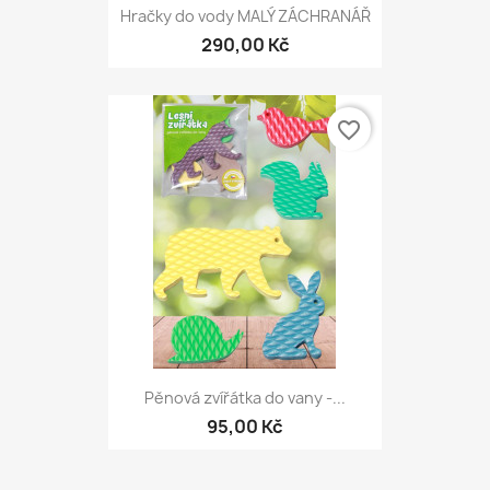
Hračky do vody MALÝ ZÁCHRANÁŘ
290,00 Kč
favorite_border
Pěnová zvířátka do vany -...
95,00 Kč