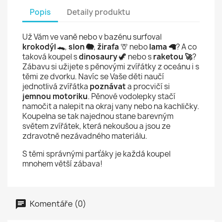
Popis
Detaily produktu
Už Vám ve vaně nebo v bazénu surfoval
krokodýl 🐊
,
slon 🐘
,
žirafa
🦒 nebo
lama 🦙
? A co
taková koupel s
dinosaury
🦖 nebo s
raketou 🚀
?
Zábavu si užijete s pěnovými zvířátky z oceánu i s
těmi ze dvorku. Navíc se Vaše děti naučí
jednotlivá zvířátka
poznávat
a procvičí si
jemnou motoriku
. Pěnové vodolepky stačí
namočit a nalepit na okraj vany nebo na kachličky.
Koupelna se tak najednou stane barevným
světem zvířátek, která nekoušou a jsou ze
zdravotně nezávadného materiálu.
S těmi správnými parťáky je každá koupel
mnohem větší zábava!
Komentáře (0)