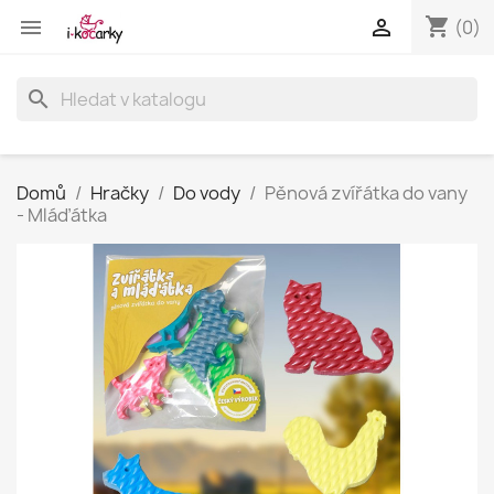
shopping_cart


(0)
search
Domů
Hračky
Do vody
Pěnová zvířátka do vany
- Mláďátka