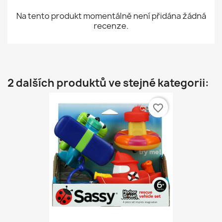
Na tento produkt momentálně není přidána žádná
recenze.
2 dalších produktů ve stejné kategorii:
favorite_border