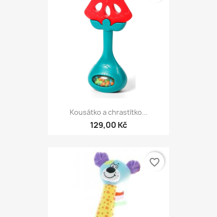
Kousátko a chrastítko...
129,00 Kč
favorite_border