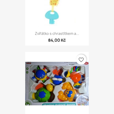
Zvířátko s chrastítkem a...
84,00 Kč
favorite_border