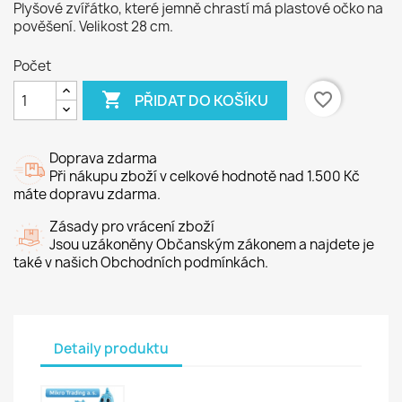
Plyšové zvířátko, které jemně chrastí má plastové očko na
pověšení. Velikost 28 cm.
Počet

favorite_border
PŘIDAT DO KOŠÍKU
Doprava zdarma
Při nákupu zboží v celkové hodnotě nad 1.500 Kč
máte dopravu zdarma.
Zásady pro vrácení zboží
Jsou uzákoněny Občanským zákonem a najdete je
také v našich Obchodních podmínkách.
Detaily produktu