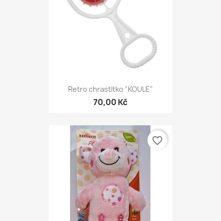
Retro chrastítko "KOULE"
70,00 Kč
favorite_border