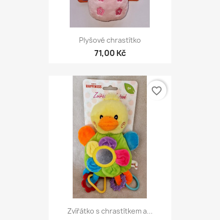
Plyšové chrastítko
71,00 Kč
favorite_border
Zvířátko s chrastítkem a...