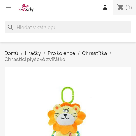
shopping_cart


(0)
search
Domů
Hračky
Pro kojence
Chrastítka
Chrastící plyšové zvířátko