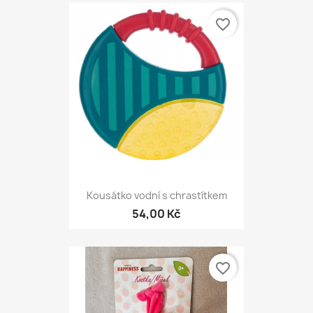
favorite_border
Kousátko vodní s chrastítkem
54,00 Kč
favorite_border