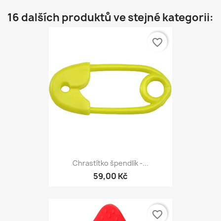
16 dalších produktů ve stejné kategorii:
favorite_border
Chrastítko špendlík -...
59,00 Kč
favorite_border