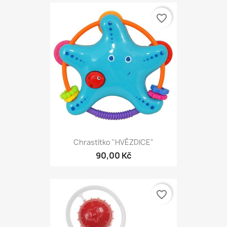
favorite_border
Chrastítko "HVĚZDICE"
90,00 Kč
favorite_border