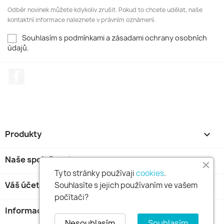
Odběr novinek můžete kdykoliv zrušit. Pokud to chcete udělat, naše
kontaktní informace naleznete v právním oznámení.
Souhlasím s podmínkami a zásadami ochrany osobních
údajů.
Facebook
Produkty

Naše společnost

Tyto stránky používaji
cookies
.
Váš účet

Souhlasíte s jejich používaním ve vašem
počítači?
Informace o obchodu
keyboard_arrow_down
Nesouhlasím
Souhlasím