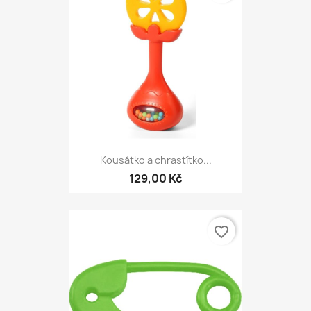
Kousátko a chrastítko...
129,00 Kč
favorite_border