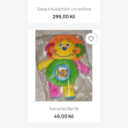
Sada edukačních chrastítek
299,00 Kč
favorite_border
Kamarád Bertík
49,00 Kč