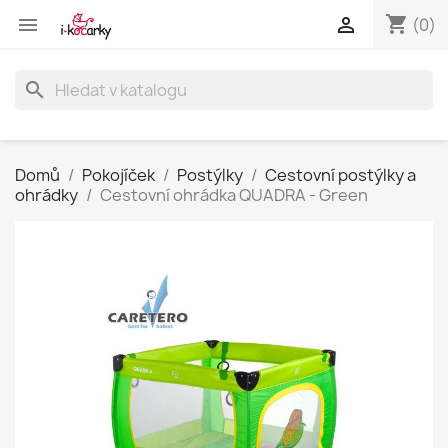
shopping_cart


(0)
search
Domů
Pokojíček
Postýlky
Cestovní postýlky a
ohrádky
Cestovní ohrádka QUADRA - Green