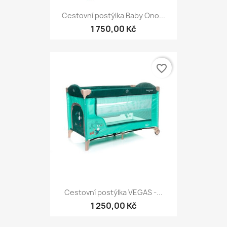
Cestovní postýlka Baby Ono...
1 750,00 Kč
favorite_border
Cestovní postýlka VEGAS -...
1 250,00 Kč