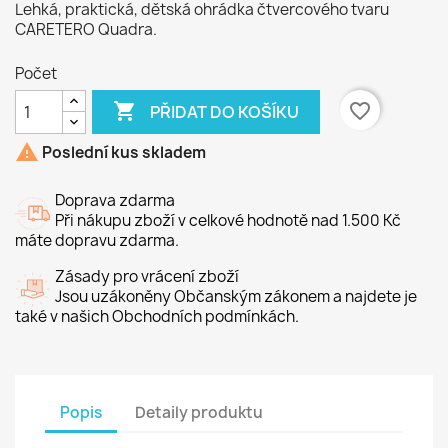
Lehká, praktická, dětská ohrádka čtvercového tvaru
CARETERO Quadra.
Počet

favorite_border
PŘIDAT DO KOŠÍKU

Poslední kus skladem
Doprava zdarma
Při nákupu zboží v celkové hodnotě nad 1.500 Kč
máte dopravu zdarma.
Zásady pro vrácení zboží
Jsou uzákoněny Občanským zákonem a najdete je
také v našich Obchodních podmínkách.
Popis
Detaily produktu