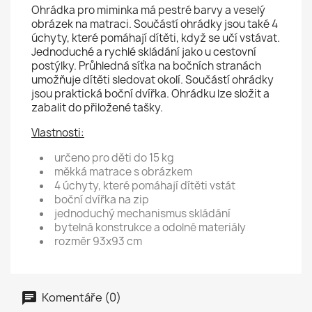
Ohrádka pro miminka má pestré barvy a veselý
obrázek na matraci. Součástí ohrádky jsou také 4
úchyty, které pomáhají dítěti, když se učí vstávat.
Jednoduché a rychlé skládání jako u cestovní
postýlky. Průhledná síťka na bočních stranách
umožňuje dítěti sledovat okolí. Součástí ohrádky
jsou praktická boční dvířka. Ohrádku lze složit a
zabalit do přiložené tašky.
Vlastnosti:
určeno pro děti do 15 kg
měkká matrace s obrázkem
4 úchyty, které pomáhají dítěti vstát
boční dvířka na zip
jednoduchý mechanismus skládání
bytelná konstrukce a odolné materiály
rozměr 93x93 cm
Komentáře (0)