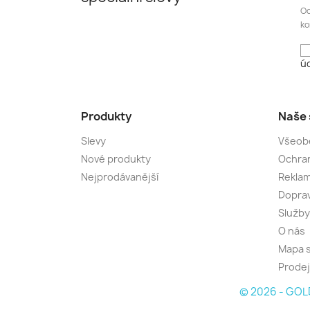
Od
ko
úd
Produkty
Naše 
Slevy
Všeob
Nové produkty
Ochran
Nejprodávanější
Rekla
Dopra
Služby
O nás
Mapa 
Prode
© 2026 - GOLD