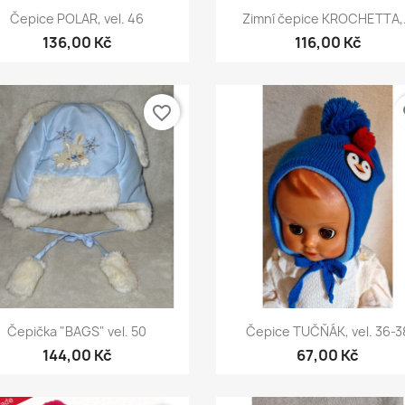
Rychlý náhled
Rychlý náhled


Čepice POLAR, vel. 46
Zimní čepice KROCHETTA,.
136,00 Kč
116,00 Kč
favorite_border
fa
Rychlý náhled
Rychlý náhled


Čepička "BAGS" vel. 50
Čepice TUČŇÁK, vel. 36-3
144,00 Kč
67,00 Kč