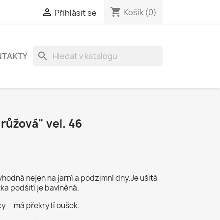
shopping_cart

Košík
(0)
Přihlásit se
search
NTAKTY
růžová" vel. 46
 vhodná nejen na jarní a podzimní dny.Je ušitá
tka podšití je bavlněná.
y - má překrytí oušek.