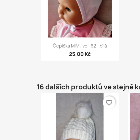
Rychlý náhled

Čepička MIMI, vel. 62 - bílá
25,00 Kč
16 dalších produktů ve stejné k
favorite_border