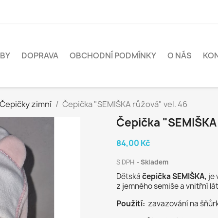
BY
DOPRAVA
OBCHODNÍ PODMÍNKY
O NÁS
KO
Čepičky zimní
Čepička "SEMIŠKA růžová" vel. 46
Čepička "SEMIŠKA 
84,00 Kč
S DPH
Skladem
Dětská
čepička SEMIŠKA,
je
z jemného semiše a vnitřní lá
Použití:
zavazování na šňůrk