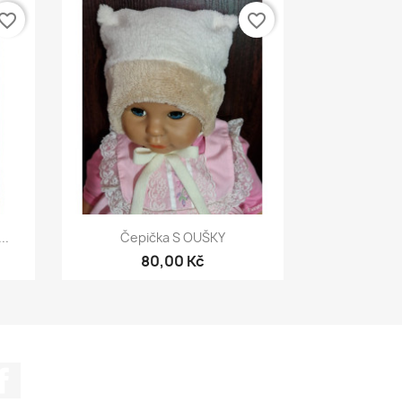
vorite_border
favorite_border
Rychlý náhled

..
Čepička S OUŠKY
80,00 Kč
Facebook