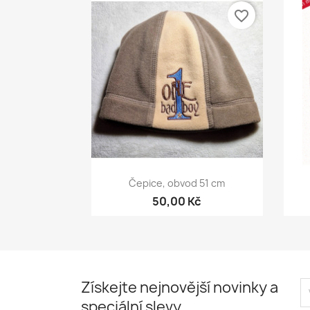
favorite_border
Rychlý náhled

Čepice, obvod 51 cm
50,00 Kč
Získejte nejnovější novinky a
speciální slevy