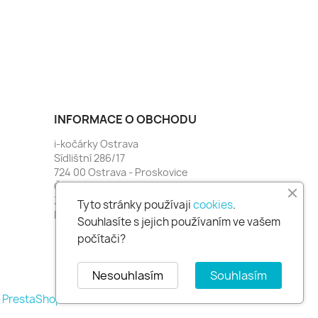
INFORMACE O OBCHODU
i-kočárky Ostrava
Sídlištní 286/17
724 00 Ostrava - Proskovice
Česko
Zavolejte nám:
774 481 664
Tyto stránky používaji
cookies
.
Napište nám:
i-kocarky@seznam.cz
Souhlasíte s jejich používaním ve vašem
počítači?
Nesouhlasím
Souhlasím
mě PrestaShop™