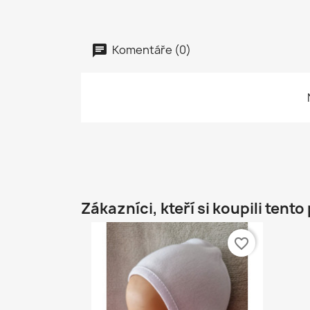
Komentáře (0)
Zákazníci, kteří si koupili tento
favorite_border