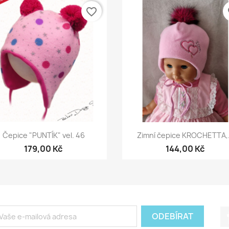
favorite_border
fa
Rychlý náhled
Rychlý náhled


Čepice "PUNTÍK" vel. 46
Zimní čepice KROCHETTA,.
179,00 Kč
144,00 Kč