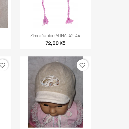
Rychlý náhled

.
Zimní čepice ALINA, 42-44
72,00 Kč
vorite_border
favorite_border