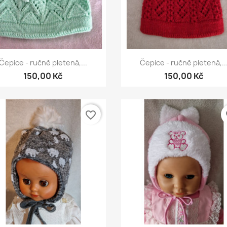
Rychlý náhled
Rychlý náhled


Čepice - ručně pletená,...
Čepice - ručně pletená,..
150,00 Kč
150,00 Kč
favorite_border
fa