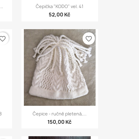
Rychlý náhled

..
Čepička "KODO" vel. 41
52,00 Kč
vorite_border
favorite_border
Rychlý náhled

8
Čepice - ručně pletená,...
150,00 Kč