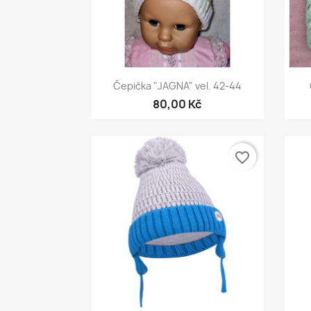
Rychlý náhled

Čepička "JAGNA" vel. 42-44
80,00 Kč
favorite_border