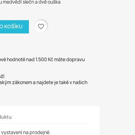
u medvědí slečn a dvě ouška
favorite_border
DO KOŠÍKU
kové hodnotě nad 1.500 Kč máte dopravu
ží
kým zákonem a najdete je také v našich
duktu
vystavení na prodejně.