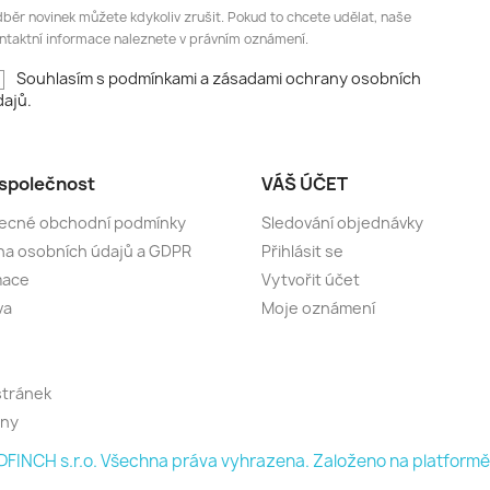
běr novinek můžete kdykoliv zrušit. Pokud to chcete udělat, naše
ntaktní informace naleznete v právním oznámení.
Souhlasím s podmínkami a zásadami ochrany osobních
ajů.
společnost
VÁŠ ÚČET
ecné obchodní podmínky
Sledování objednávky
a osobních údajů a GDPR
Přihlásit se
mace
Vytvořit účet
va
Moje oznámení
stránek
jny
FINCH s.r.o. Všechna práva vyhrazena. Založeno na platfor