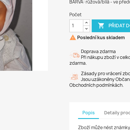
BARVA: růžová/bílá - ve před
Počet

PŘIDAT 

Poslední kus skladem
Doprava zdarma
Při nákupu zboží v cel
zdarma.
Zásady pro vrácení zbo
Jsou uzákoněny Občans
Obchodních podmínkách.
Popis
Detaily pro
Zboží může nést známky 