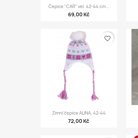
Rychlý náhled

Čepice "CAR" vel. 42-44 cm...
69,00 Kč
favorite_border
Rychlý náhled

Zimní čepice ALINA, 42-44
72,00 Kč