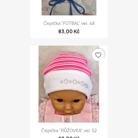
Čepička "FOTBAL" vel. 48
83,00 Kč
favorite_border
Čepička "RŮŽOVKA" vel. 52