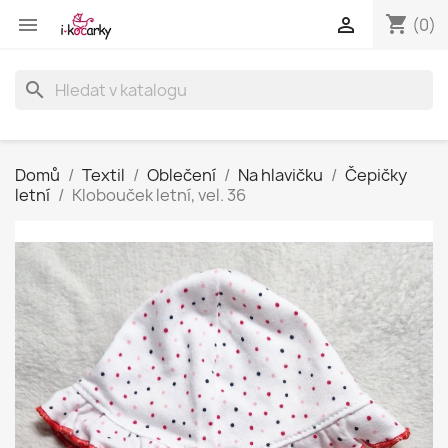
shopping_cart


(0)
search
Domů
Textil
Oblečení
Na hlavičku
Čepičky
letní
Klobouček letní, vel. 36