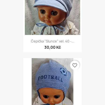
Čepička "Slunce" vel. 40 -...
30,00 Kč
favorite_border