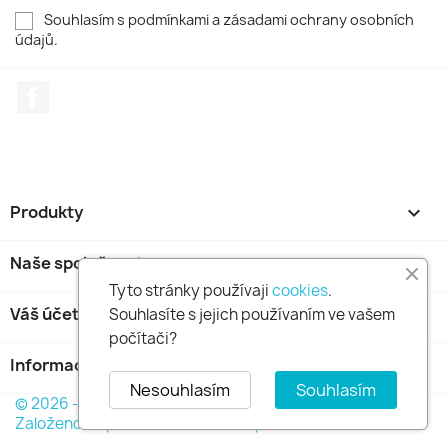
Souhlasím s podmínkami a zásadami ochrany osobních
údajů.
Facebook
Produkty

Naše společnost

Tyto stránky používaji
cookies
.
Váš účet

Souhlasíte s jejich používaním ve vašem
počítači?
Informace o obchodu
keyboard_arrow_down
Nesouhlasím
Souhlasím
© 2026 - GOLDFINCH s.r.o. Všechna práva vyhrazena.
Založeno na platformě PrestaShop™