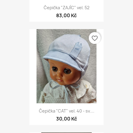
Čepička "ZAJÍC" vel. 52
83,00 Kč
favorite_border
Čepička "CAT" vel. 40 - sv....
30,00 Kč