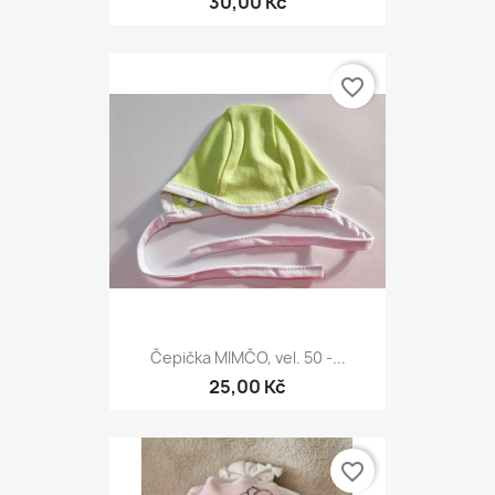
30,00 Kč
favorite_border
Čepička MIMČO, vel. 50 -...
25,00 Kč
favorite_border