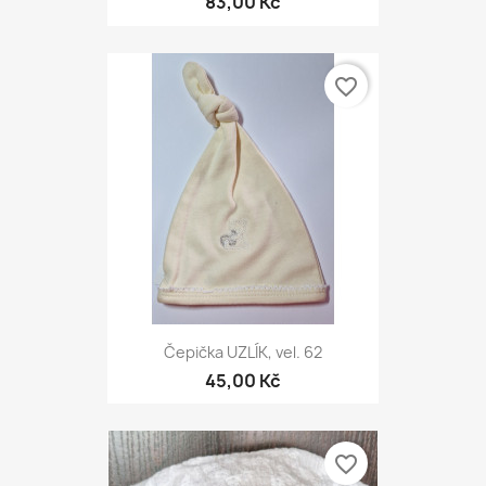
83,00 Kč
favorite_border
Čepička UZLÍK, vel. 62
45,00 Kč
favorite_border