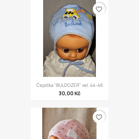
favorite_border
Čepička "BULDOZER" vel. 44-46
30,00 Kč
favorite_border