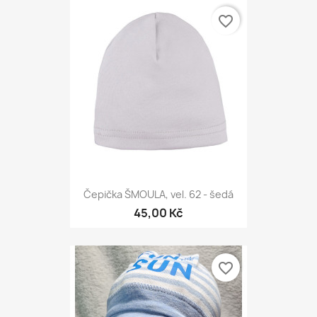
favorite_border
Čepička ŠMOULA, vel. 62 - šedá
45,00 Kč
favorite_border