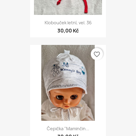
Klobouček letní, vel. 36
30,00 Kč
favorite_border
Čepička "Maminčin...