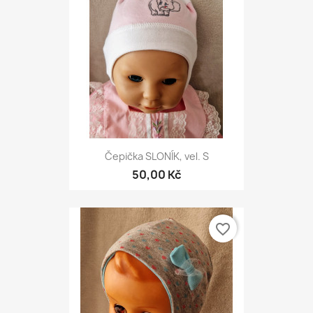
Čepička SLONÍK, vel. S
50,00 Kč
favorite_border