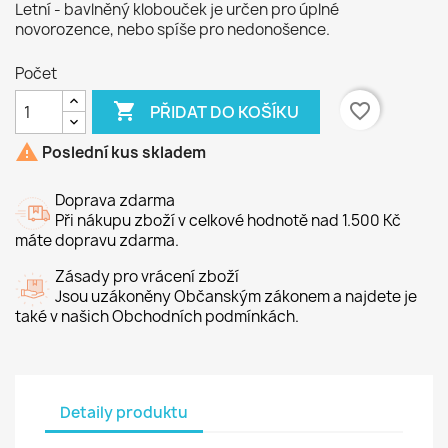
Letní - bavlněný klobouček je určen pro úplné
novorozence, nebo spíše pro nedonošence.
Počet

favorite_border
PŘIDAT DO KOŠÍKU

Poslední kus skladem
Doprava zdarma
Při nákupu zboží v celkové hodnotě nad 1.500 Kč
máte dopravu zdarma.
Zásady pro vrácení zboží
Jsou uzákoněny Občanským zákonem a najdete je
také v našich Obchodních podmínkách.
Detaily produktu