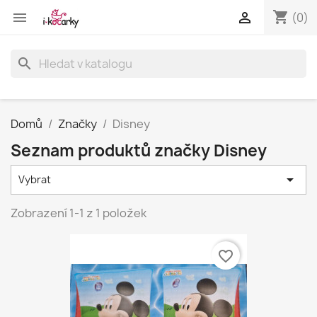
shopping_cart


(0)
search
Domů
Značky
Disney
Seznam produktů značky Disney

Vybrat
Zobrazení 1-1 z 1 položek
favorite_border