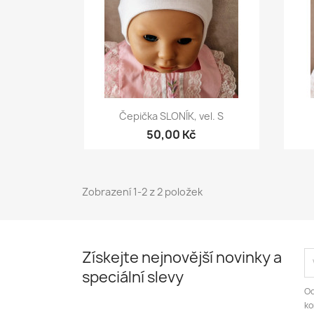
Rychlý náhled

Čepička SLONÍK, vel. S
50,00 Kč
Zobrazení 1-2 z 2 položek
Získejte nejnovější novinky a
speciální slevy
Od
ko