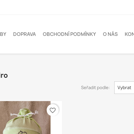
BY
DOPRAVA
OBCHODNÍ PODMÍNKY
O NÁS
KO
iro
Seřadit podle:
Vybrat
favorite_border