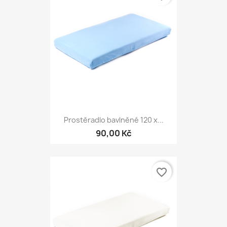
Prostěradlo bavlněné 120 x...
90,00 Kč
favorite_border