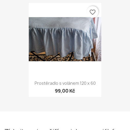
favorite_border
Prostěradlo s volánem 120 x 60
99,00 Kč