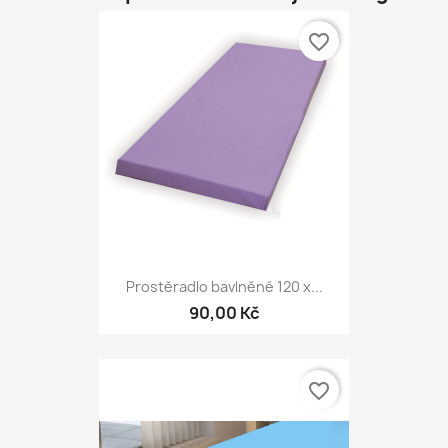
favorite_border
Prostěradlo bavlněné 120 x...
90,00 Kč
favorite_border