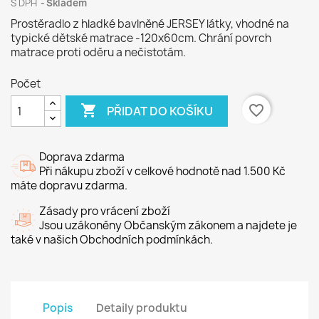
S DPH
Skladem
Prostěradlo z hladké bavlněné JERSEY látky, vhodné na
typické dětské matrace -120x60cm. Chrání povrch
matrace proti oděru a nečistotám.
Počet

favorite_border
PŘIDAT DO KOŠÍKU
Doprava zdarma
Při nákupu zboží v celkové hodnotě nad 1.500 Kč
máte dopravu zdarma.
Zásady pro vrácení zboží
Jsou uzákoněny Občanským zákonem a najdete je
také v našich Obchodních podmínkách.
Popis
Detaily produktu