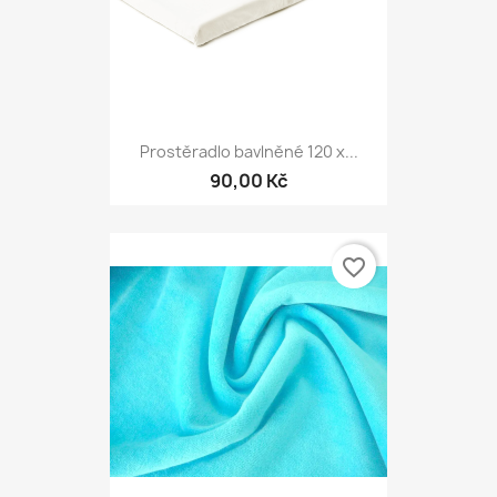
Prostěradlo bavlněné 120 x...
90,00 Kč
favorite_border