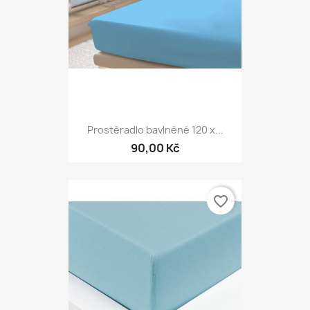
Prostěradlo bavlněné 120 x...
90,00 Kč
favorite_border