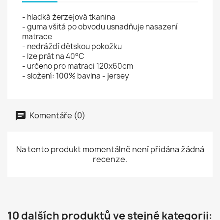
- hladká žerzejová tkanina
- guma všitá po obvodu usnadňuje nasazení
matrace
- nedráždí dětskou pokožku
- lze prát na 40°C
- určeno pro matraci 120x60cm
- složení: 100% bavlna - jersey
Komentáře (0)
Na tento produkt momentálně není přidána žádná
recenze.
10 dalších produktů ve stejné kategorii: