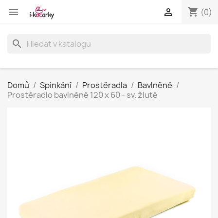
shopping_cart


(0)
search
Domů
Spinkání
Prostěradla
Bavlněné
Prostěradlo bavlněné 120 x 60 - sv. žluté